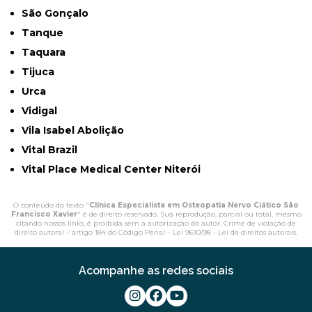
São Gonçalo
Tanque
Taquara
Tijuca
Urca
Vidigal
Vila Isabel Abolição
Vital Brazil
Vital Place Medical Center Niterói
O conteúdo do texto "
Clínica Especialista em Osteopatia Nervo Ciático São
Francisco Xavier
" é de direito reservado. Sua reprodução, parcial ou total, mesmo
citando nossos links, é proibida sem a autorização do autor. Crime de violação de
direito autoral – artigo 184 do Código Penal –
Lei 9610/98 - Lei de direitos autorais
.
Acompanhe as redes sociais