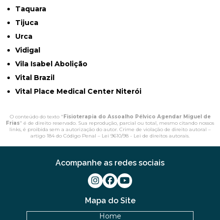
Taquara
Tijuca
Urca
Vidigal
Vila Isabel Abolição
Vital Brazil
Vital Place Medical Center Niterói
O conteúdo do texto "
Fisioterapia do Assoalho Pélvico Agendar Miguel de
Frias
" é de direito reservado. Sua reprodução, parcial ou total, mesmo citando nossos
links, é proibida sem a autorização do autor. Crime de violação de direito autoral –
artigo 184 do Código Penal –
Lei 9610/98 - Lei de direitos autorais
.
Acompanhe as redes sociais
Mapa do Site
Home