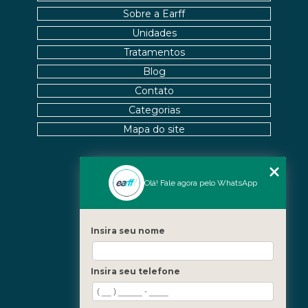
Sobre a Earff
Unidades
Tratamentos
Blog
Contato
Categorias
Mapa do site
Nossas Unidades
Olá! Fale agora pelo WhatsApp
Icaraí - Niterói
Freguesia - Rio de Janeiro
Insira seu nome
Barra - Rio de Janeiro
Copacabana - Rio de Janeiro
Insira seu telefone
Fale Conosco
(21) 3619-5657