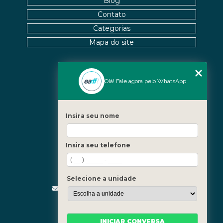
Blog
Contato
Categorias
Mapa do site
Nossas Unidades
Olá! Fale agora pelo WhatsApp
Icaraí - Niterói
Freguesia - Rio de Janeiro
Insira seu nome
Barra - Rio de Janeiro
Copacabana - Rio de Janeiro
Insira seu telefone
Fale Conosco
(21) 3619-5657
(21) 99390-3850
Selecione a unidade
contato@fisioterapiainvestigativa.com
Segunda a sexta, das 7h às 21h
INICIAR CONVERSA