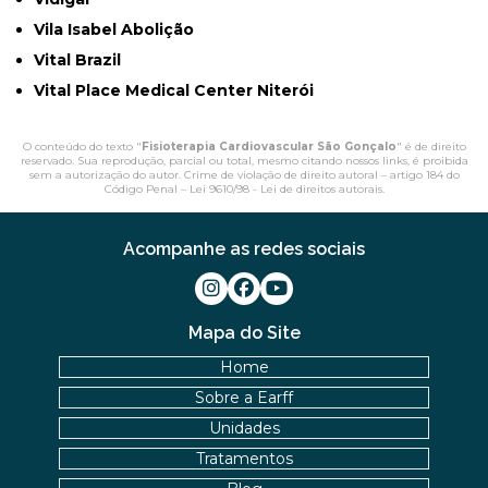
Vila Isabel Abolição
Vital Brazil
Vital Place Medical Center Niterói
O conteúdo do texto "
Fisioterapia Cardiovascular São Gonçalo
" é de direito
reservado. Sua reprodução, parcial ou total, mesmo citando nossos links, é proibida
sem a autorização do autor. Crime de violação de direito autoral – artigo 184 do
Código Penal –
Lei 9610/98 - Lei de direitos autorais
.
Acompanhe as redes sociais
Mapa do Site
Home
Sobre a Earff
Unidades
Tratamentos