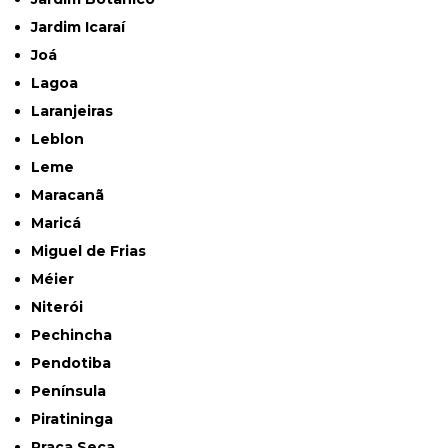
Jardim Icaraí
Joá
Lagoa
Laranjeiras
Leblon
Leme
Maracanã
Maricá
Miguel de Frias
Méier
Niterói
Pechincha
Pendotiba
Península
Piratininga
Praça Seca