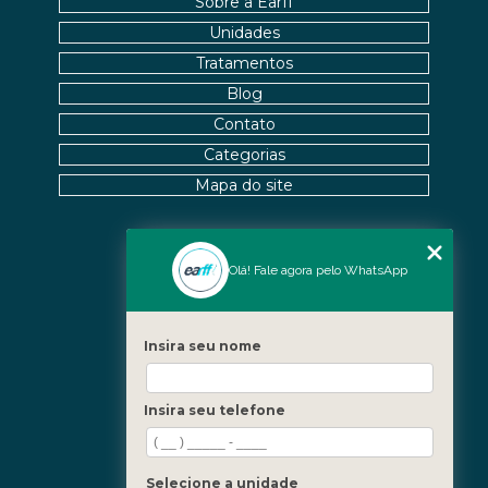
Sobre a Earff
Unidades
Tratamentos
Blog
Contato
Categorias
Mapa do site
Nossas Unidades
Olá! Fale agora pelo WhatsApp
Icaraí - Niterói
Freguesia - Rio de Janeiro
Insira seu nome
Barra - Rio de Janeiro
Copacabana - Rio de Janeiro
Insira seu telefone
Fale Conosco
(21) 3619-5657
(21) 99390-3850
Selecione a unidade