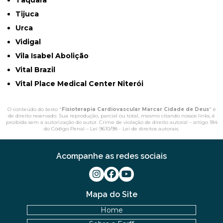
Tijuca
Urca
Vidigal
Vila Isabel Abolição
Vital Brazil
Vital Place Medical Center Niterói
O conteúdo do texto "
Fisioterapia Cardiovascular Marcar Cidade de Deus
" é
de direito reservado. Sua reprodução, parcial ou total, mesmo citando nossos links, é
proibida sem a autorização do autor. Crime de violação de direito autoral – artigo 184
do Código Penal –
Lei 9610/98 - Lei de direitos autorais
.
Acompanhe as redes sociais
Mapa do Site
Home