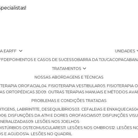
ecialistas!
 A EARFF
UNIDADES
FF
DEPOIMENTOS E CASOS DE SUCESSO
BARRA DA TIJUCA
COPACABAN
TRATAMENTOS
NOSSAS ABORDAGENS E TÉCNICAS
SIOTERAPIA OROFACIAL
04. FISIOTERAPIA VESTIBULAR
05. FISIOTERAPIA
LHAS ORTOPÉDICAS 3D
09. OUTRAS TERAPIAS MANUAIS E MÉTODOS AV
PROBLEMAS E CONDIÇÕES TRATADAS
RTIGENS, LABIRINTITE, DESEQUILÍBRIOS
03. CEFALEIAS E ENXAQUECAS
O
06. DISFUNÇÕES DA ATM E DORES OROFASCIAIS
07. DISFUNÇÕES VIS
GENERALIZADAS
09. LESÕES NOS JOELHOS
E DISTÚRBIOS OSTEOMUSCULARES
11. LESÕES NOS OMBROS
12. LESÕES 
OS E AGUDOS
14. LESÕES NO QUADRIL