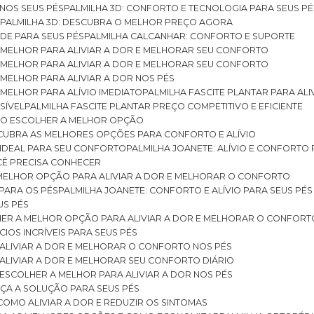
 NOS SEUS PÉS
PALMILHA 3D: CONFORTO E TECNOLOGIA PARA SEUS PÉ
S
PALMILHA 3D: DESCUBRA O MELHOR PREÇO AGORA
DE PARA SEUS PÉS
PALMILHA CALCANHAR: CONFORTO E SUPORTE
 MELHOR PARA ALIVIAR A DOR E MELHORAR SEU CONFORTO
 MELHOR PARA ALIVIAR A DOR E MELHORAR SEU CONFORTO
MELHOR PARA ALIVIAR A DOR NOS PÉS
MELHOR PARA ALÍVIO IMEDIATO
PALMILHA FASCITE PLANTAR PARA AL
SÍVEL
PALMILHA FASCITE PLANTAR PREÇO COMPETITIVO E EFICIENTE
OMO ESCOLHER A MELHOR OPÇÃO
ESCUBRA AS MELHORES OPÇÕES PARA CONFORTO E ALÍVIO
O IDEAL PARA SEU CONFORTO
PALMILHA JOANETE: ALÍVIO E CONFORTO
OCÊ PRECISA CONHECER
 MELHOR OPÇÃO PARA ALIVIAR A DOR E MELHORAR O CONFORTO
 PARA OS PÉS
PALMILHA JOANETE: CONFORTO E ALÍVIO PARA SEUS PÉS
US PÉS
LHER A MELHOR OPÇÃO PARA ALIVIAR A DOR E MELHORAR O CONFORT
IOS INCRÍVEIS PARA SEUS PÉS
ALIVIAR A DOR E MELHORAR O CONFORTO NOS PÉS
ALIVIAR A DOR E MELHORAR SEU CONFORTO DIÁRIO
ESCOLHER A MELHOR PARA ALIVIAR A DOR NOS PÉS
ÇA A SOLUÇÃO PARA SEUS PÉS
COMO ALIVIAR A DOR E REDUZIR OS SINTOMAS