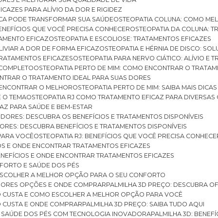
ICAZES PARA ALÍVIO DA DOR E RIGIDEZ
TICA PODE TRANSFORMAR SUA SAÚDE
OSTEOPATIA COLUNA: COMO ME
BENEFÍCIOS QUE VOCÊ PRECISA CONHECER
OSTEOPATIA DA COLUNA: T
ATAMENTO EFICAZ
OSTEOPATIA E ESCOLIOSE: TRATAMENTOS EFICAZES
ALIVIAR A DOR DE FORMA EFICAZ
OSTEOPATIA E HÉRNIA DE DISCO: SO
 TRATAMENTOS EFICAZES
OSTEOPATIA PARA NERVO CIÁTICO: ALÍVIO E
A COMPLETO
OSTEOPATIA PERTO DE MIM: COMO ENCONTRAR O TRATAM
ONTRAR O TRATAMENTO IDEAL PARA SUAS DORES
A ENCONTRAR O MELHOR
OSTEOPATIA PERTO DE MIM: SAIBA MAIS DIC
E O TEMA
OSTEOPATIA RJ COMO TRATAMENTO EFICAZ PARA DIVERSAS
CAZ PARA SAÚDE E BEM-ESTAR
S DORES: DESCUBRA OS BENEFÍCIOS E TRATAMENTOS DISPONÍVEIS
DORES: DESCUBRA BENEFÍCIOS E TRATAMENTOS DISPONÍVEIS
 PARA VOCÊ
OSTEOPATIA RJ: BENEFÍCIOS QUE VOCÊ PRECISA CONHECE
CIOS E ONDE ENCONTRAR TRATAMENTOS EFICAZES
 BENEFÍCIOS E ONDE ENCONTRAR TRATAMENTOS EFICAZES
FORTO E SAÚDE DOS PÉS
 ESCOLHER A MELHOR OPÇÃO PARA O SEU CONFORTO
LHORES OPÇÕES E ONDE COMPRAR
PALMILHA 3D PREÇO: DESCUBRA OF
TO CUSTA E COMO ESCOLHER A MELHOR OPÇÃO PARA VOCÊ
O CUSTA E ONDE COMPRAR
PALMILHA 3D PREÇO: SAIBA TUDO AQUI
E SAÚDE DOS PÉS COM TECNOLOGIA INOVADORA
PALMILHA 3D: BENE