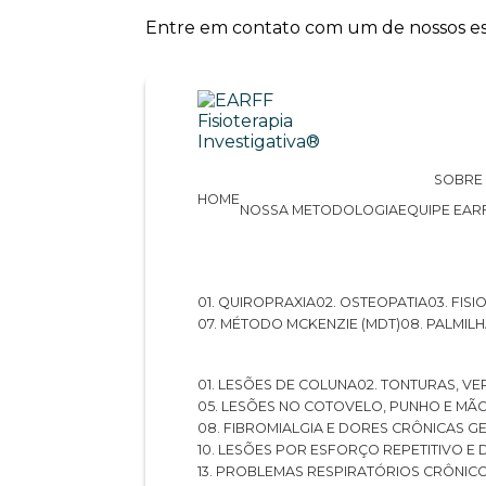
Entre em contato com um de nossos esp
SOBRE
HOME
NOSSA METODOLOGIA
EQUIPE EAR
01. QUIROPRAXIA
02. OSTEOPATIA
03. FI
07. MÉTODO MCKENZIE (MDT)
08. PALMI
01. LESÕES DE COLUNA
02. TONTURAS, VE
05. LESÕES NO COTOVELO, PUNHO E MÃ
08. FIBROMIALGIA E DORES CRÔNICAS 
10. LESÕES POR ESFORÇO REPETITIVO 
13. PROBLEMAS RESPIRATÓRIOS CRÔNIC