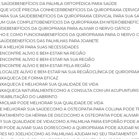
A SAÚDE
BENEFÍCIOS DA PALMILA ORTOPÉDICA PARA SAÚDE
E QUE VOCÊ PRECISA CONHECER
BENEFÍCIOS DA QUIROPRAXIA CERVIC
 PARA SUA SAÚDE
BENEFÍCIOS DA QUIROPRAXIA CERVICAL PARA SUA 
: UM GUIA COMPLETO
BENEFÍCIOS DA QUIROPRAXIA EM NITERÓI
BENEFÍ
AÚDE
BENEFÍCIOS DA QUIROPRAXIA PARA ALIVIAR O NERVO CIÁTICO
ELHO E COMO FUNCIONA
BENEFÍCIOS DA QUIROPRAXIA PARA O NERVO C
 SAÚDE
BENEFÍCIOS DAS PALMILHAS PARA JOANETE
ER A MELHOR PARA SUAS NECESSIDADES
: ENCONTRE ALÍVIO E BEM-ESTAR NA REGIÃO
: ENCONTRE ALÍVIO E BEM-ESTAR NA SUA REGIÃO
: ENCONTRE ALÍVIO E BEM-ESTAR PELA REGIÃO
 LOCALIZE ALÍVIO E BEM-ESTAR NA SUA REGIÃO
CLÍNICA DE QUIROPRA
ENXAQUECA DE FORMA EFICAZ
ENXAQUECA E MELHORAR SUA QUALIDADE DE VIDA
 ENXAQUECA NATURALMENTE
COMO A CONSULTA COM UM ACUPUNTURI
 REABILITAÇÃO DO LABIRINTO
OMICILIAR PODE MELHORAR SUA QUALIDADE DE VIDA
DE MELHORAR SUA SAÚDE
COMO A OSTEOPATIA PARA COLUNA PODE 
TRATAMENTO DA HÉRNIA DE DISCO
COMO A OSTEOPATIA PODE ALIVIAR
R SUA QUALIDADE DE VIDA
COMO A PALMILHA PARA ESPORÃO PODE A
AR PODE ALIVIAR SUAS DORES
COMO A QUIROPRAXIA PODE AJUDAR N
ORES NO JOELHO
COMO AS PALMILHAS AJUDAM NO SEU TRATAMENTO?