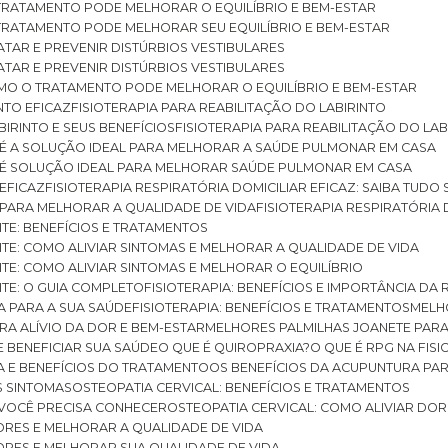
O TRATAMENTO PODE MELHORAR O EQUILÍBRIO E BEM-ESTAR
O TRATAMENTO PODE MELHORAR SEU EQUILÍBRIO E BEM-ESTAR
RATAR E PREVENIR DISTÚRBIOS VESTIBULARES
RATAR E PREVENIR DISTÚRBIOS VESTIBULARES
 COMO O TRATAMENTO PODE MELHORAR O EQUILÍBRIO E BEM-ESTAR
NTO EFICAZ
FISIOTERAPIA PARA REABILITAÇÃO DO LABIRINTO
BIRINTO E SEUS BENEFÍCIOS
FISIOTERAPIA PARA REABILITAÇÃO DO L
AR É A SOLUÇÃO IDEAL PARA MELHORAR A SAÚDE PULMONAR EM CASA
AR É SOLUÇÃO IDEAL PARA MELHORAR SAÚDE PULMONAR EM CASA
 EFICAZ
FISIOTERAPIA RESPIRATÓRIA DOMICILIAR EFICAZ: SAIBA TUDO
R PARA MELHORAR A QUALIDADE DE VIDA
FISIOTERAPIA RESPIRATÓRIA 
TITE: BENEFÍCIOS E TRATAMENTOS
NTITE: COMO ALIVIAR SINTOMAS E MELHORAR A QUALIDADE DE VIDA
TITE: COMO ALIVIAR SINTOMAS E MELHORAR O EQUILÍBRIO
TITE: O GUIA COMPLETO
FISIOTERAPIA: BENEFÍCIOS E IMPORTÂNCIA DA 
IA PARA A SUA SAÚDE
FISIOTERAPIA: BENEFÍCIOS E TRATAMENTOS
MEL
ARA ALÍVIO DA DOR E BEM-ESTAR
MELHORES PALMILHAS JOANETE PAR
E BENEFICIAR SUA SAÚDE
O QUE É QUIROPRAXIA?
O QUE É RPG NA FIS
IA E BENEFÍCIOS DO TRATAMENTO
OS BENEFÍCIOS DA ACUPUNTURA PA
US SINTOMAS
OSTEOPATIA CERVICAL: BENEFÍCIOS E TRATAMENTOS
E VOCÊ PRECISA CONHECER
OSTEOPATIA CERVICAL: COMO ALIVIAR DO
DORES E MELHORAR A QUALIDADE DE VIDA
DORES E MELHORAR SUA QUALIDADE DE VIDA