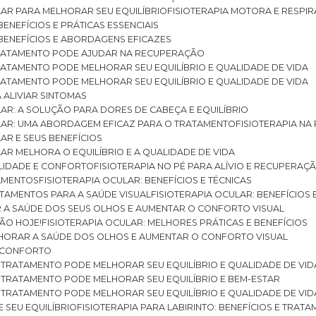
ULAR PARA MELHORAR SEU EQUILÍBRIO
FISIOTERAPIA MOTORA E RESPIR
BENEFÍCIOS E PRÁTICAS ESSENCIAIS
: BENEFÍCIOS E ABORDAGENS EFICAZES
O TRATAMENTO PODE AJUDAR NA RECUPERAÇÃO
 TRATAMENTO PODE MELHORAR SEU EQUILÍBRIO E QUALIDADE DE VIDA
 TRATAMENTO PODE MELHORAR SEU EQUILÍBRIO E QUALIDADE DE VIDA
RA ALIVIAR SINTOMAS
ULAR: A SOLUÇÃO PARA DORES DE CABEÇA E EQUILÍBRIO
BULAR: UMA ABORDAGEM EFICAZ PARA O TRATAMENTO
FISIOTERAPIA N
LAR E SEUS BENEFÍCIOS
ULAR MELHORA O EQUILÍBRIO E A QUALIDADE DE VIDA
ILIDADE E CONFORTO
FISIOTERAPIA NO PÉ PARA ALÍVIO E RECUPERAÇÃ
TAMENTOS
FISIOTERAPIA OCULAR: BENEFÍCIOS E TÉCNICAS
RATAMENTOS PARA A SAÚDE VISUAL
FISIOTERAPIA OCULAR: BENEFÍCIOS
R A SAÚDE DOS SEUS OLHOS E AUMENTAR O CONFORTO VISUAL
SÃO HOJE!
FISIOTERAPIA OCULAR: MELHORES PRÁTICAS E BENEFÍCIOS
ELHORAR A SAÚDE DOS OLHOS E AUMENTAR O CONFORTO VISUAL
 E CONFORTO
 O TRATAMENTO PODE MELHORAR SEU EQUILÍBRIO E QUALIDADE DE VID
 O TRATAMENTO PODE MELHORAR SEU EQUILÍBRIO E BEM-ESTAR
 O TRATAMENTO PODE MELHORAR SEU EQUILÍBRIO E QUALIDADE DE VID
E SEU EQUILÍBRIO
FISIOTERAPIA PARA LABIRINTO: BENEFÍCIOS E TRAT