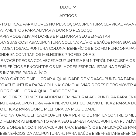
BLOG
ARTIGOS
NTO EFICAZ PARA DORES NO PESCOÇO
ACUPUNTURA CERVICAL PARA 
TRATAMENTOS PARA ALIVIAR A DOR NO PESCOÇO
RAPIA PODE ALIVIAR DORES E MELHORAR SEU BEM-ESTAR
ARA SUAS COSTAS
ACUPUNTURA COLUNA: ALÍVIO E SAÚDE PARA SUA E
RATAMENTOS
ACUPUNTURA COLUNA: BENEFÍCIOS E COMO FUNCIONA PA
E ONDE ENCONTRAR OS MELHORES PROFISSIONAIS
QUE VOCÊ PRECISA CONHECER
ACUPUNTURA EM NITERÓI: DESCUBRA OS
 BENEFÍCIOS E ENCONTRE OS MELHORES ESPECIALISTAS NA REGIÃO
 INCRÍVEIS PARA ALÍVIO
ERVO CIÁTICO E MELHORAR A QUALIDADE DE VIDA
ACUPUNTURA PARA 
ICO
ACUPUNTURA PARA COLUNA: COMO ALIVIAR DORES E PROMOVER 
 DOR E MELHORA A QUALIDADE DE VIDA
 SUAS DORES COM ESTA ABORDAGEM NATURAL
ACUPUNTURA PARA ENX
 NATURAL
ACUPUNTURA PARA NERVO CIÁTICO: ALÍVIO EFICAZ PARA A 
VIO EFICAZ PARA DOR E MELHORA DA MOBILIDADE
ÍVIO NATURAL E EFICAZ
ACUPUNTURA PERTO DE MIM: ENCONTRE O ME
 O MELHOR ATENDIMENTO PARA SEU BEM-ESTAR
ACUPUNTURA RJ: ALÍV
CIOS E ONDE ENCONTRAR
ACUPUNTURA: BENEFÍCIOS E APLICAÇÕES PA
DE
BENEFÍCIOS DA ACUPUNTURA RJ PARA SAÚDE E BEM-ESTAR
BENEFÍ