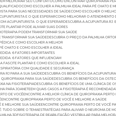
ODEM MELHORAR SEU CONFORTO
COMO ENCONTRAR QUIROPRAXIA PER
QUALIFICADO
COMO ESCOLHER A PALMILHA IDEAL PARA PÉ CHATO E
ISTA PARA SUAS NECESSIDADES DE SAÚDE
COMO ESCOLHER O MELH
CUPUNTURISTA E O QUE ESPERAR
COMO MELHORAR O ATENDIMENTO D
 COM ACUPUNTURISTA: O QUE ESPERAR
DESCUBRA A ACUPUNTURA RJ: 
ITE PLANTAR PODE ALIVIAR SUAS DORES
ISIOTERAPIA PODEM TRANSFORMAR SUA SAÚDE
E TRANSFORMAR SUA SAÚDE
DESCUBRA O PREÇO DA PALMILHA ORTO
OPÉDICA E COMO ESCOLHER A MELHOR
 PÉ CHATO E COMO ESCOLHER A IDEAL
MEDIDA: 6 FATORES IMPORTANTES
EDIDA: 6 FATORES QUE INFLUENCIAM
A FASCITE PLANTAR E COMO ESCOLHER A IDEAL
RESPIRATÓRIA COM QUALIDADE E SEGURANÇA
RA RJ PARA A SUA SAÚDE
DESCUBRA OS BENEFÍCIOS DA ACUPUNTURA
DE QUIROPRAXIA PARA SUA SAÚDE
DESCUBRA OS BENEFÍCIOS DA OSTE
XIA NA FISIOTERAPIA
DESCUBRA OS BENEFÍCIOS DE UMA CLÍNICA DE 
LHA PARA JOANETE
EM QUAIS CASOS A FISIOTERAPIA É RECOMENDADA
PERTO DE VOCÊ
ENCONTRE A MELHOR CLÍNICA DE QUIROPRAXIA PERTO
Ê
ENCONTRE QUIROPRAXIA PERTO DE VOCÊ E MELHORE A SAÚDE
Ê E MELHORE SUA SAÚDE
ENCONTRE QUIROPRAXIA PERTO DE VOCÊ PA
Ê: TUDO SOBRE O TEMA
ESTRATÉGIAS PARA ALIVIAR O NEUROMA DE 
LMILHA 3D
FISIOTERAPIA DE REABILITAÇÃO VESTIBULAR PARA MELHOR