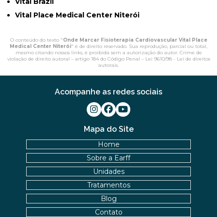
Vital Brazil
Vital Place Medical Center Niterói
O conteúdo do texto "
Onde Marcar Fisioterapia Cardiovascular Vital Place
Medical Center Niterói
" é de direito reservado. Sua reprodução, parcial ou total,
mesmo citando nossos links, é proibida sem a autorização do autor. Crime de
violação de direito autoral – artigo 184 do Código Penal –
Lei 9610/98 - Lei de direitos
autorais
.
Acompanhe as redes sociais
Mapa do Site
Home
Sobre a Earff
Unidades
Tratamentos
Blog
Contato