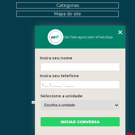
Categorias
Mapa do site
Nossas Unidades
Olá! Fale agora pelo WhatsApp
Icaraí - Niterói
Freguesia - Rio de Janeiro
Insira seu nome
Barra - Rio de Janeiro
Copacabana - Rio de Janeiro
Insira seu telefone
Fale Conosco
(21) 3619-5657
(21) 99390-3850
Selecione a unidade
contato@fisioterapiainvestigativa.com
Segunda a sexta, das 7h às 21h
INICIAR CONVERSA