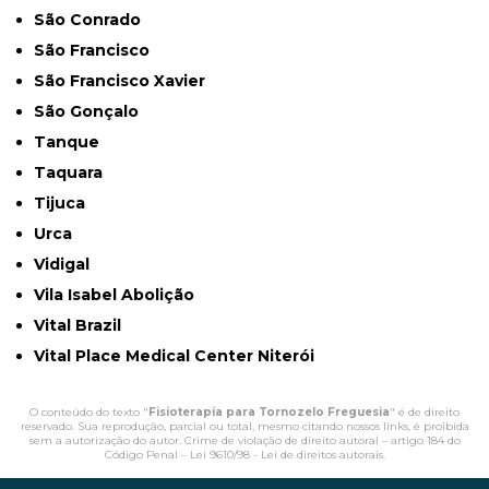
São Conrado
São Francisco
São Francisco Xavier
São Gonçalo
Tanque
Taquara
Tijuca
Urca
Vidigal
Vila Isabel Abolição
Vital Brazil
Vital Place Medical Center Niterói
O conteúdo do texto "
Fisioterapia para Tornozelo Freguesia
" é de direito
reservado. Sua reprodução, parcial ou total, mesmo citando nossos links, é proibida
sem a autorização do autor. Crime de violação de direito autoral – artigo 184 do
Código Penal –
Lei 9610/98 - Lei de direitos autorais
.