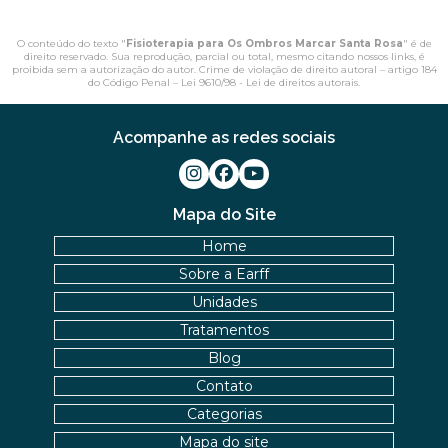
O conteúdo do texto "
Fisioterapia para Os Ombros Marcar Santa Rosa
" é de
direito reservado. Sua reprodução, parcial ou total, mesmo citando nossos links, é
proibida sem a autorização do autor. Crime de violação de direito autoral – artigo 184
do Código Penal –
Lei 9610/98 - Lei de direitos autorais
.
Acompanhe as redes sociais
Mapa do Site
Home
Sobre a Earff
Unidades
Tratamentos
Blog
Contato
Categorias
Mapa do site