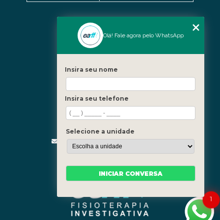
Nossas Unidades
Olá! Fale agora pelo WhatsApp
Icaraí - Niterói
Freguesia - Rio de Janeiro
Insira seu nome
Barra - Rio de Janeiro
Copacabana - Rio de Janeiro
Insira seu telefone
Fale Conosco
(21) 3619-5657
(21) 99390-3850
Selecione a unidade
contato@fisioterapiainvestigativa.com
Segunda a sexta, das 7h às 21h
INICIAR CONVERSA
1