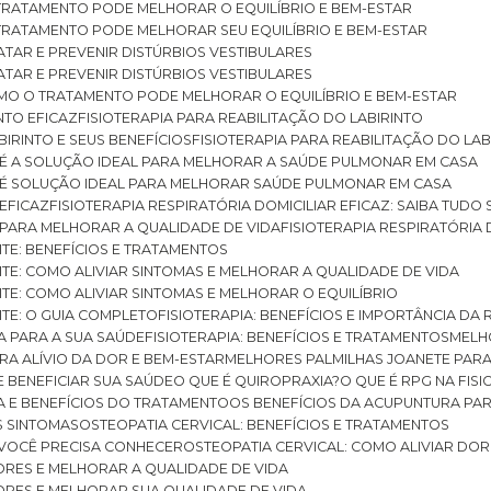
O TRATAMENTO PODE MELHORAR O EQUILÍBRIO E BEM-ESTAR
O TRATAMENTO PODE MELHORAR SEU EQUILÍBRIO E BEM-ESTAR
RATAR E PREVENIR DISTÚRBIOS VESTIBULARES
RATAR E PREVENIR DISTÚRBIOS VESTIBULARES
 COMO O TRATAMENTO PODE MELHORAR O EQUILÍBRIO E BEM-ESTAR
NTO EFICAZ
FISIOTERAPIA PARA REABILITAÇÃO DO LABIRINTO
BIRINTO E SEUS BENEFÍCIOS
FISIOTERAPIA PARA REABILITAÇÃO DO L
AR É A SOLUÇÃO IDEAL PARA MELHORAR A SAÚDE PULMONAR EM CASA
AR É SOLUÇÃO IDEAL PARA MELHORAR SAÚDE PULMONAR EM CASA
 EFICAZ
FISIOTERAPIA RESPIRATÓRIA DOMICILIAR EFICAZ: SAIBA TUDO
R PARA MELHORAR A QUALIDADE DE VIDA
FISIOTERAPIA RESPIRATÓRIA 
TITE: BENEFÍCIOS E TRATAMENTOS
NTITE: COMO ALIVIAR SINTOMAS E MELHORAR A QUALIDADE DE VIDA
TITE: COMO ALIVIAR SINTOMAS E MELHORAR O EQUILÍBRIO
TITE: O GUIA COMPLETO
FISIOTERAPIA: BENEFÍCIOS E IMPORTÂNCIA DA 
IA PARA A SUA SAÚDE
FISIOTERAPIA: BENEFÍCIOS E TRATAMENTOS
MEL
ARA ALÍVIO DA DOR E BEM-ESTAR
MELHORES PALMILHAS JOANETE PAR
E BENEFICIAR SUA SAÚDE
O QUE É QUIROPRAXIA?
O QUE É RPG NA FIS
IA E BENEFÍCIOS DO TRATAMENTO
OS BENEFÍCIOS DA ACUPUNTURA PA
US SINTOMAS
OSTEOPATIA CERVICAL: BENEFÍCIOS E TRATAMENTOS
E VOCÊ PRECISA CONHECER
OSTEOPATIA CERVICAL: COMO ALIVIAR DO
DORES E MELHORAR A QUALIDADE DE VIDA
DORES E MELHORAR SUA QUALIDADE DE VIDA