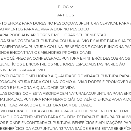
BLOG
ARTIGOS
NTO EFICAZ PARA DORES NO PESCOÇO
ACUPUNTURA CERVICAL PARA 
TRATAMENTOS PARA ALIVIAR A DOR NO PESCOÇO
RAPIA PODE ALIVIAR DORES E MELHORAR SEU BEM-ESTAR
ARA SUAS COSTAS
ACUPUNTURA COLUNA: ALÍVIO E SAÚDE PARA SUA E
RATAMENTOS
ACUPUNTURA COLUNA: BENEFÍCIOS E COMO FUNCIONA PA
E ONDE ENCONTRAR OS MELHORES PROFISSIONAIS
QUE VOCÊ PRECISA CONHECER
ACUPUNTURA EM NITERÓI: DESCUBRA OS
 BENEFÍCIOS E ENCONTRE OS MELHORES ESPECIALISTAS NA REGIÃO
 INCRÍVEIS PARA ALÍVIO
ERVO CIÁTICO E MELHORAR A QUALIDADE DE VIDA
ACUPUNTURA PARA 
ICO
ACUPUNTURA PARA COLUNA: COMO ALIVIAR DORES E PROMOVER 
 DOR E MELHORA A QUALIDADE DE VIDA
 SUAS DORES COM ESTA ABORDAGEM NATURAL
ACUPUNTURA PARA ENX
 NATURAL
ACUPUNTURA PARA NERVO CIÁTICO: ALÍVIO EFICAZ PARA A 
VIO EFICAZ PARA DOR E MELHORA DA MOBILIDADE
ÍVIO NATURAL E EFICAZ
ACUPUNTURA PERTO DE MIM: ENCONTRE O ME
 O MELHOR ATENDIMENTO PARA SEU BEM-ESTAR
ACUPUNTURA RJ: ALÍV
CIOS E ONDE ENCONTRAR
ACUPUNTURA: BENEFÍCIOS E APLICAÇÕES PA
DE
BENEFÍCIOS DA ACUPUNTURA RJ PARA SAÚDE E BEM-ESTAR
BENEFÍ