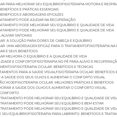
ULAR PARA MELHORAR SEU EQUILÍBRIO
FISIOTERAPIA MOTORA E RESPIR
BENEFÍCIOS E PRÁTICAS ESSENCIAIS
: BENEFÍCIOS E ABORDAGENS EFICAZES
O TRATAMENTO PODE AJUDAR NA RECUPERAÇÃO
 TRATAMENTO PODE MELHORAR SEU EQUILÍBRIO E QUALIDADE DE VIDA
 TRATAMENTO PODE MELHORAR SEU EQUILÍBRIO E QUALIDADE DE VIDA
RA ALIVIAR SINTOMAS
ULAR: A SOLUÇÃO PARA DORES DE CABEÇA E EQUILÍBRIO
BULAR: UMA ABORDAGEM EFICAZ PARA O TRATAMENTO
FISIOTERAPIA N
LAR E SEUS BENEFÍCIOS
ULAR MELHORA O EQUILÍBRIO E A QUALIDADE DE VIDA
ILIDADE E CONFORTO
FISIOTERAPIA NO PÉ PARA ALÍVIO E RECUPERAÇÃ
TAMENTOS
FISIOTERAPIA OCULAR: BENEFÍCIOS E TÉCNICAS
RATAMENTOS PARA A SAÚDE VISUAL
FISIOTERAPIA OCULAR: BENEFÍCIOS
R A SAÚDE DOS SEUS OLHOS E AUMENTAR O CONFORTO VISUAL
SÃO HOJE!
FISIOTERAPIA OCULAR: MELHORES PRÁTICAS E BENEFÍCIOS
ELHORAR A SAÚDE DOS OLHOS E AUMENTAR O CONFORTO VISUAL
 E CONFORTO
 O TRATAMENTO PODE MELHORAR SEU EQUILÍBRIO E QUALIDADE DE VID
 O TRATAMENTO PODE MELHORAR SEU EQUILÍBRIO E BEM-ESTAR
 O TRATAMENTO PODE MELHORAR SEU EQUILÍBRIO E QUALIDADE DE VID
E SEU EQUILÍBRIO
FISIOTERAPIA PARA LABIRINTO: BENEFÍCIOS E TRAT