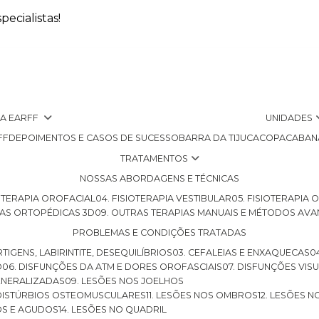
ecialistas!
 A EARFF
UNIDADES
FF
DEPOIMENTOS E CASOS DE SUCESSO
BARRA DA TIJUCA
COPACABAN
TRATAMENTOS
NOSSAS ABORDAGENS E TÉCNICAS
SIOTERAPIA OROFACIAL
04. FISIOTERAPIA VESTIBULAR
05. FISIOTERAPIA
LHAS ORTOPÉDICAS 3D
09. OUTRAS TERAPIAS MANUAIS E MÉTODOS AV
PROBLEMAS E CONDIÇÕES TRATADAS
RTIGENS, LABIRINTITE, DESEQUILÍBRIOS
03. CEFALEIAS E ENXAQUECAS
O
06. DISFUNÇÕES DA ATM E DORES OROFASCIAIS
07. DISFUNÇÕES VIS
GENERALIZADAS
09. LESÕES NOS JOELHOS
E DISTÚRBIOS OSTEOMUSCULARES
11. LESÕES NOS OMBROS
12. LESÕES 
OS E AGUDOS
14. LESÕES NO QUADRIL