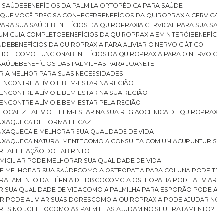
A SAÚDE
BENEFÍCIOS DA PALMILA ORTOPÉDICA PARA SAÚDE
E QUE VOCÊ PRECISA CONHECER
BENEFÍCIOS DA QUIROPRAXIA CERVIC
 PARA SUA SAÚDE
BENEFÍCIOS DA QUIROPRAXIA CERVICAL PARA SUA 
: UM GUIA COMPLETO
BENEFÍCIOS DA QUIROPRAXIA EM NITERÓI
BENEFÍ
AÚDE
BENEFÍCIOS DA QUIROPRAXIA PARA ALIVIAR O NERVO CIÁTICO
ELHO E COMO FUNCIONA
BENEFÍCIOS DA QUIROPRAXIA PARA O NERVO C
 SAÚDE
BENEFÍCIOS DAS PALMILHAS PARA JOANETE
ER A MELHOR PARA SUAS NECESSIDADES
: ENCONTRE ALÍVIO E BEM-ESTAR NA REGIÃO
: ENCONTRE ALÍVIO E BEM-ESTAR NA SUA REGIÃO
: ENCONTRE ALÍVIO E BEM-ESTAR PELA REGIÃO
 LOCALIZE ALÍVIO E BEM-ESTAR NA SUA REGIÃO
CLÍNICA DE QUIROPRA
ENXAQUECA DE FORMA EFICAZ
ENXAQUECA E MELHORAR SUA QUALIDADE DE VIDA
 ENXAQUECA NATURALMENTE
COMO A CONSULTA COM UM ACUPUNTURI
 REABILITAÇÃO DO LABIRINTO
OMICILIAR PODE MELHORAR SUA QUALIDADE DE VIDA
DE MELHORAR SUA SAÚDE
COMO A OSTEOPATIA PARA COLUNA PODE 
TRATAMENTO DA HÉRNIA DE DISCO
COMO A OSTEOPATIA PODE ALIVIAR
R SUA QUALIDADE DE VIDA
COMO A PALMILHA PARA ESPORÃO PODE A
AR PODE ALIVIAR SUAS DORES
COMO A QUIROPRAXIA PODE AJUDAR N
ORES NO JOELHO
COMO AS PALMILHAS AJUDAM NO SEU TRATAMENTO?