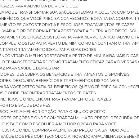
ICAZES PARA ALÍVIO DA DOR E RIGIDEZ
TICA PODE TRANSFORMAR SUA SAÚDE
OSTEOPATIA COLUNA: COMO ME
BENEFÍCIOS QUE VOCÊ PRECISA CONHECER
OSTEOPATIA DA COLUNA: T
ATAMENTO EFICAZ
OSTEOPATIA E ESCOLIOSE: TRATAMENTOS EFICAZES
ALIVIAR A DOR DE FORMA EFICAZ
OSTEOPATIA E HÉRNIA DE DISCO: SO
 TRATAMENTOS EFICAZES
OSTEOPATIA PARA NERVO CIÁTICO: ALÍVIO E
A COMPLETO
OSTEOPATIA PERTO DE MIM: COMO ENCONTRAR O TRATAM
ONTRAR O TRATAMENTO IDEAL PARA SUAS DORES
A ENCONTRAR O MELHOR
OSTEOPATIA PERTO DE MIM: SAIBA MAIS DIC
E O TEMA
OSTEOPATIA RJ COMO TRATAMENTO EFICAZ PARA DIVERSAS
CAZ PARA SAÚDE E BEM-ESTAR
S DORES: DESCUBRA OS BENEFÍCIOS E TRATAMENTOS DISPONÍVEIS
DORES: DESCUBRA BENEFÍCIOS E TRATAMENTOS DISPONÍVEIS
 PARA VOCÊ
OSTEOPATIA RJ: BENEFÍCIOS QUE VOCÊ PRECISA CONHECE
CIOS E ONDE ENCONTRAR TRATAMENTOS EFICAZES
 BENEFÍCIOS E ONDE ENCONTRAR TRATAMENTOS EFICAZES
FORTO E SAÚDE DOS PÉS
 ESCOLHER A MELHOR OPÇÃO PARA O SEU CONFORTO
LHORES OPÇÕES E ONDE COMPRAR
PALMILHA 3D PREÇO: DESCUBRA OF
TO CUSTA E COMO ESCOLHER A MELHOR OPÇÃO PARA VOCÊ
O CUSTA E ONDE COMPRAR
PALMILHA 3D PREÇO: SAIBA TUDO AQUI
E SAÚDE DOS PÉS COM TECNOLOGIA INOVADORA
PALMILHA 3D: BENE