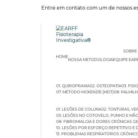
Entre em contato com um de nossos esp
SOBRE
HOME
NOSSA METODOLOGIA
EQUIPE EAR
01. QUIROPRAXIA
02. OSTEOPATIA
03. FI
07. MÉTODO MCKENZIE (MDT)
08. PALMI
01. LESÕES DE COLUNA
02. TONTURAS, VE
05. LESÕES NO COTOVELO, PUNHO E MÃ
08. FIBROMIALGIA E DORES CRÔNICAS 
10. LESÕES POR ESFORÇO REPETITIVO 
13. PROBLEMAS RESPIRATÓRIOS CRÔNIC