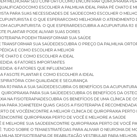
ODEM MELHORAR SEU CONFORTO
COMO ENCONTRAR QUIROPRAXIA PER
QUALIFICADO
COMO ESCOLHER A PALMILHA IDEAL PARA PÉ CHATO E
ISTA PARA SUAS NECESSIDADES DE SAÚDE
COMO ESCOLHER O MELH
CUPUNTURISTA E O QUE ESPERAR
COMO MELHORAR O ATENDIMENTO D
 COM ACUPUNTURISTA: O QUE ESPERAR
DESCUBRA A ACUPUNTURA RJ: 
ITE PLANTAR PODE ALIVIAR SUAS DORES
ISIOTERAPIA PODEM TRANSFORMAR SUA SAÚDE
E TRANSFORMAR SUA SAÚDE
DESCUBRA O PREÇO DA PALMILHA ORTO
OPÉDICA E COMO ESCOLHER A MELHOR
 PÉ CHATO E COMO ESCOLHER A IDEAL
MEDIDA: 6 FATORES IMPORTANTES
EDIDA: 6 FATORES QUE INFLUENCIAM
A FASCITE PLANTAR E COMO ESCOLHER A IDEAL
RESPIRATÓRIA COM QUALIDADE E SEGURANÇA
RA RJ PARA A SUA SAÚDE
DESCUBRA OS BENEFÍCIOS DA ACUPUNTURA
DE QUIROPRAXIA PARA SUA SAÚDE
DESCUBRA OS BENEFÍCIOS DA OSTE
XIA NA FISIOTERAPIA
DESCUBRA OS BENEFÍCIOS DE UMA CLÍNICA DE 
LHA PARA JOANETE
EM QUAIS CASOS A FISIOTERAPIA É RECOMENDADA
PERTO DE VOCÊ
ENCONTRE A MELHOR CLÍNICA DE QUIROPRAXIA PERTO
Ê
ENCONTRE QUIROPRAXIA PERTO DE VOCÊ E MELHORE A SAÚDE
Ê E MELHORE SUA SAÚDE
ENCONTRE QUIROPRAXIA PERTO DE VOCÊ PA
Ê: TUDO SOBRE O TEMA
ESTRATÉGIAS PARA ALIVIAR O NEUROMA DE 
LMILHA 3D
FISIOTERAPIA DE REABILITAÇÃO VESTIBULAR PARA MELHOR