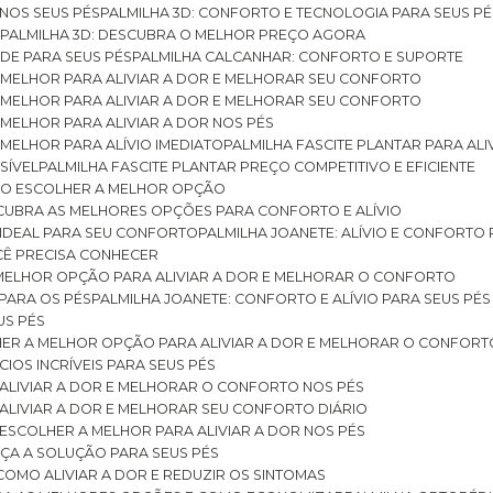
 NOS SEUS PÉS
PALMILHA 3D: CONFORTO E TECNOLOGIA PARA SEUS PÉ
S
PALMILHA 3D: DESCUBRA O MELHOR PREÇO AGORA
DE PARA SEUS PÉS
PALMILHA CALCANHAR: CONFORTO E SUPORTE
 MELHOR PARA ALIVIAR A DOR E MELHORAR SEU CONFORTO
 MELHOR PARA ALIVIAR A DOR E MELHORAR SEU CONFORTO
MELHOR PARA ALIVIAR A DOR NOS PÉS
MELHOR PARA ALÍVIO IMEDIATO
PALMILHA FASCITE PLANTAR PARA AL
SÍVEL
PALMILHA FASCITE PLANTAR PREÇO COMPETITIVO E EFICIENTE
OMO ESCOLHER A MELHOR OPÇÃO
ESCUBRA AS MELHORES OPÇÕES PARA CONFORTO E ALÍVIO
O IDEAL PARA SEU CONFORTO
PALMILHA JOANETE: ALÍVIO E CONFORTO
OCÊ PRECISA CONHECER
 MELHOR OPÇÃO PARA ALIVIAR A DOR E MELHORAR O CONFORTO
 PARA OS PÉS
PALMILHA JOANETE: CONFORTO E ALÍVIO PARA SEUS PÉS
US PÉS
LHER A MELHOR OPÇÃO PARA ALIVIAR A DOR E MELHORAR O CONFORT
IOS INCRÍVEIS PARA SEUS PÉS
ALIVIAR A DOR E MELHORAR O CONFORTO NOS PÉS
ALIVIAR A DOR E MELHORAR SEU CONFORTO DIÁRIO
ESCOLHER A MELHOR PARA ALIVIAR A DOR NOS PÉS
ÇA A SOLUÇÃO PARA SEUS PÉS
COMO ALIVIAR A DOR E REDUZIR OS SINTOMAS