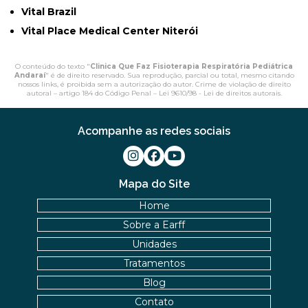
Vital Brazil
Vital Place Medical Center Niterói
O conteúdo do texto "
Clinica Que Faz Fisioterapia Respiratória Pediátrica
Andaraí
" é de direito reservado. Sua reprodução, parcial ou total, mesmo citando
nossos links, é proibida sem a autorização do autor. Crime de violação de direito
autoral – artigo 184 do Código Penal –
Lei 9610/98 - Lei de direitos autorais
.
Acompanhe as redes sociais
Mapa do Site
Home
Sobre a Earff
Unidades
Tratamentos
Blog
Contato