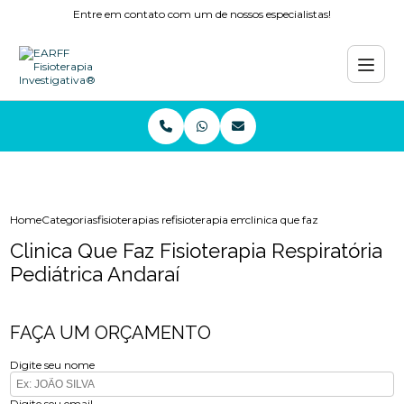
Entre em contato com um de nossos especialistas!
Home
Categorias
fisioterapias respiratorias
fisioterapia em bronquiolite barra da tijuca
clinica que faz fisioterapia res
Clinica Que Faz Fisioterapia Respiratória
Pediátrica Andaraí
FAÇA UM ORÇAMENTO
Digite seu nome
Digite seu email