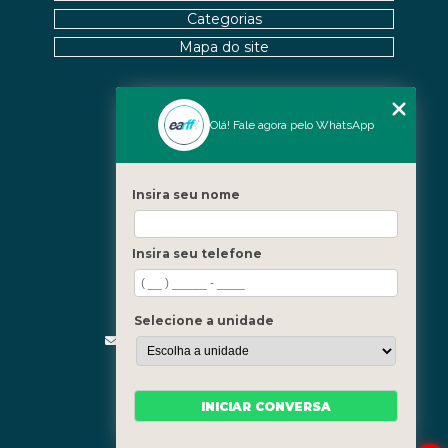
Categorias
Mapa do site
Nossas Unidades
Olá! Fale agora pelo WhatsApp
Icaraí - Niterói
Freguesia - Rio de Janeiro
Insira seu nome
Barra - Rio de Janeiro
Copacabana - Rio de Janeiro
Insira seu telefone
Fale Conosco
(21) 3619-5657
(21) 99390-3850
Selecione a unidade
contato@fisioterapiainvestigativa.com
Segunda a sexta, das 7h às 21h
INICIAR CONVERSA