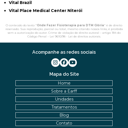
Vital Brazil
Vital Place Medical Center Niterói
O conteúdo do texto "
Onde Fazer Fisioterapia para DTM Glória
" é de direito
reservado. Sua reprodução, parcial ou total, mesmo citando nossos links, é proibida
sem a autorização do autor. Crime de violação de direito autoral – artigo 184 do
Código Penal –
Lei 9610/98 - Lei de direitos autorais
.
Acompanhe as redes sociais
Mapa do Site
Home
Sobre a Earff
Unidades
Tratamentos
Blog
Contato