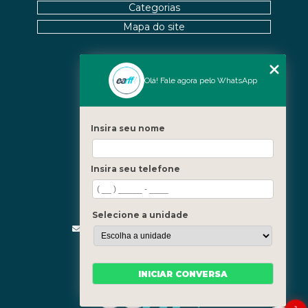
Categorias
Mapa do site
Nossas Unidades
Olá! Fale agora pelo WhatsApp
Icaraí - Niterói
Freguesia - Rio de Janeiro
Insira seu nome
Barra - Rio de Janeiro
Copacabana - Rio de Janeiro
Insira seu telefone
Fale Conosco
(21) 3619-5657
(21) 99390-3850
Selecione a unidade
contato@fisioterapiainvestigativa.com
Segunda a sexta, das 7h às 21h
INICIAR CONVERSA