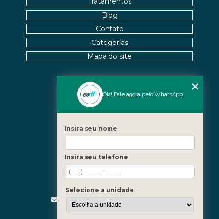
Tratamentos
Blog
Contato
Categorias
Mapa do site
Nossas Unidades
Olá! Fale agora pelo WhatsApp
Icaraí - Niterói
Freguesia - Rio de Janeiro
Insira seu nome
Barra - Rio de Janeiro
Copacabana - Rio de Janeiro
Insira seu telefone
Fale Conosco
(21) 3619-5657
(21) 99390-3850
Selecione a unidade
contato@fisioterapiainvestigativa.com
Segunda a sexta, das 7h às 21h