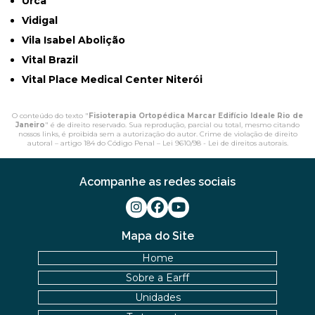
Urca
Vidigal
Vila Isabel Abolição
Vital Brazil
Vital Place Medical Center Niterói
O conteúdo do texto "
Fisioterapia Ortopédica Marcar Edifício Ideale Rio de
Janeiro
" é de direito reservado. Sua reprodução, parcial ou total, mesmo citando
nossos links, é proibida sem a autorização do autor. Crime de violação de direito
autoral – artigo 184 do Código Penal –
Lei 9610/98 - Lei de direitos autorais
.
Acompanhe as redes sociais
Mapa do Site
Home
Sobre a Earff
Unidades