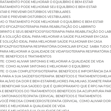
O TRATAMENTO PODE MELHORAR O EQUILÍBRIO E BEM-ESTAR
O TRATAMENTO PODE MELHORAR SEU EQUILÍBRIO E BEM-ESTAR
RATAR E PREVENIR DISTÚRBIOS VESTIBULARES
RATAR E PREVENIR DISTÚRBIOS VESTIBULARES
 COMO O TRATAMENTO PODE MELHORAR O EQUILÍBRIO E BEM-ESTAR
NTO EFICAZ
FISIOTERAPIA PARA REABILITAÇÃO DO LABIRINTO
BIRINTO E SEUS BENEFÍCIOS
FISIOTERAPIA PARA REABILITAÇÃO DO L
AR É A SOLUÇÃO IDEAL PARA MELHORAR A SAÚDE PULMONAR EM CASA
AR É SOLUÇÃO IDEAL PARA MELHORAR SAÚDE PULMONAR EM CASA
 EFICAZ
FISIOTERAPIA RESPIRATÓRIA DOMICILIAR EFICAZ: SAIBA TUDO
R PARA MELHORAR A QUALIDADE DE VIDA
FISIOTERAPIA RESPIRATÓRIA 
TITE: BENEFÍCIOS E TRATAMENTOS
NTITE: COMO ALIVIAR SINTOMAS E MELHORAR A QUALIDADE DE VIDA
TITE: COMO ALIVIAR SINTOMAS E MELHORAR O EQUILÍBRIO
TITE: O GUIA COMPLETO
FISIOTERAPIA: BENEFÍCIOS E IMPORTÂNCIA DA 
IA PARA A SUA SAÚDE
FISIOTERAPIA: BENEFÍCIOS E TRATAMENTOS
MEL
ARA ALÍVIO DA DOR E BEM-ESTAR
MELHORES PALMILHAS JOANETE PAR
E BENEFICIAR SUA SAÚDE
O QUE É QUIROPRAXIA?
O QUE É RPG NA FIS
IA E BENEFÍCIOS DO TRATAMENTO
OS BENEFÍCIOS DA ACUPUNTURA PA
US SINTOMAS
OSTEOPATIA CERVICAL: BENEFÍCIOS E TRATAMENTOS
E VOCÊ PRECISA CONHECER
OSTEOPATIA CERVICAL: COMO ALIVIAR DO
DORES E MELHORAR A QUALIDADE DE VIDA
DORES E MELHORAR SUA QUALIDADE DE VIDA