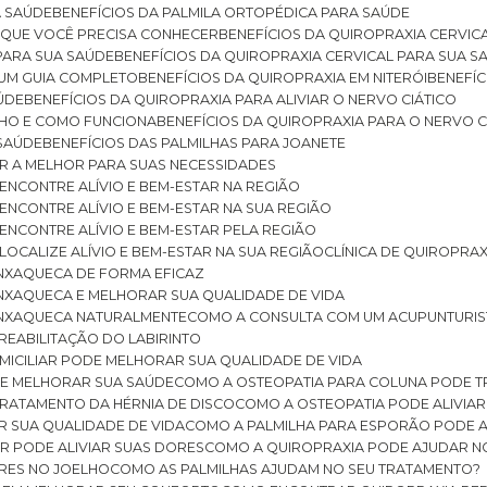
A SAÚDE
BENEFÍCIOS DA PALMILA ORTOPÉDICA PARA SAÚDE
E QUE VOCÊ PRECISA CONHECER
BENEFÍCIOS DA QUIROPRAXIA CERVIC
 PARA SUA SAÚDE
BENEFÍCIOS DA QUIROPRAXIA CERVICAL PARA SUA 
: UM GUIA COMPLETO
BENEFÍCIOS DA QUIROPRAXIA EM NITERÓI
BENEFÍ
AÚDE
BENEFÍCIOS DA QUIROPRAXIA PARA ALIVIAR O NERVO CIÁTICO
ELHO E COMO FUNCIONA
BENEFÍCIOS DA QUIROPRAXIA PARA O NERVO C
 SAÚDE
BENEFÍCIOS DAS PALMILHAS PARA JOANETE
ER A MELHOR PARA SUAS NECESSIDADES
: ENCONTRE ALÍVIO E BEM-ESTAR NA REGIÃO
: ENCONTRE ALÍVIO E BEM-ESTAR NA SUA REGIÃO
: ENCONTRE ALÍVIO E BEM-ESTAR PELA REGIÃO
 LOCALIZE ALÍVIO E BEM-ESTAR NA SUA REGIÃO
CLÍNICA DE QUIROPRA
ENXAQUECA DE FORMA EFICAZ
ENXAQUECA E MELHORAR SUA QUALIDADE DE VIDA
 ENXAQUECA NATURALMENTE
COMO A CONSULTA COM UM ACUPUNTURI
 REABILITAÇÃO DO LABIRINTO
OMICILIAR PODE MELHORAR SUA QUALIDADE DE VIDA
DE MELHORAR SUA SAÚDE
COMO A OSTEOPATIA PARA COLUNA PODE 
TRATAMENTO DA HÉRNIA DE DISCO
COMO A OSTEOPATIA PODE ALIVIAR
R SUA QUALIDADE DE VIDA
COMO A PALMILHA PARA ESPORÃO PODE A
AR PODE ALIVIAR SUAS DORES
COMO A QUIROPRAXIA PODE AJUDAR N
ORES NO JOELHO
COMO AS PALMILHAS AJUDAM NO SEU TRATAMENTO?