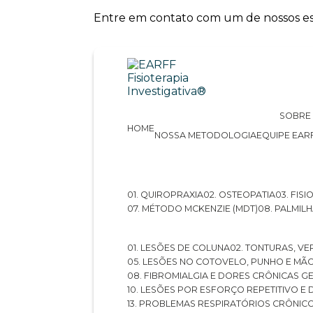
Entre em contato com um de nossos esp
SOBRE
HOME
NOSSA METODOLOGIA
EQUIPE EAR
01. QUIROPRAXIA
02. OSTEOPATIA
03. FI
07. MÉTODO MCKENZIE (MDT)
08. PALMI
01. LESÕES DE COLUNA
02. TONTURAS, VE
05. LESÕES NO COTOVELO, PUNHO E MÃ
08. FIBROMIALGIA E DORES CRÔNICAS 
10. LESÕES POR ESFORÇO REPETITIVO 
13. PROBLEMAS RESPIRATÓRIOS CRÔNIC