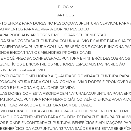
BLOG
ARTIGOS
NTO EFICAZ PARA DORES NO PESCOÇO
ACUPUNTURA CERVICAL PARA 
TRATAMENTOS PARA ALIVIAR A DOR NO PESCOÇO
RAPIA PODE ALIVIAR DORES E MELHORAR SEU BEM-ESTAR
ARA SUAS COSTAS
ACUPUNTURA COLUNA: ALÍVIO E SAÚDE PARA SUA E
RATAMENTOS
ACUPUNTURA COLUNA: BENEFÍCIOS E COMO FUNCIONA PA
E ONDE ENCONTRAR OS MELHORES PROFISSIONAIS
QUE VOCÊ PRECISA CONHECER
ACUPUNTURA EM NITERÓI: DESCUBRA OS
 BENEFÍCIOS E ENCONTRE OS MELHORES ESPECIALISTAS NA REGIÃO
 INCRÍVEIS PARA ALÍVIO
ERVO CIÁTICO E MELHORAR A QUALIDADE DE VIDA
ACUPUNTURA PARA 
ICO
ACUPUNTURA PARA COLUNA: COMO ALIVIAR DORES E PROMOVER 
 DOR E MELHORA A QUALIDADE DE VIDA
 SUAS DORES COM ESTA ABORDAGEM NATURAL
ACUPUNTURA PARA ENX
 NATURAL
ACUPUNTURA PARA NERVO CIÁTICO: ALÍVIO EFICAZ PARA A 
VIO EFICAZ PARA DOR E MELHORA DA MOBILIDADE
ÍVIO NATURAL E EFICAZ
ACUPUNTURA PERTO DE MIM: ENCONTRE O ME
 O MELHOR ATENDIMENTO PARA SEU BEM-ESTAR
ACUPUNTURA RJ: ALÍV
CIOS E ONDE ENCONTRAR
ACUPUNTURA: BENEFÍCIOS E APLICAÇÕES PA
DE
BENEFÍCIOS DA ACUPUNTURA RJ PARA SAÚDE E BEM-ESTAR
BENEFÍ