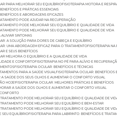
ULAR PARA MELHORAR SEU EQUILÍBRIO
FISIOTERAPIA MOTORA E RESPIR
BENEFÍCIOS E PRÁTICAS ESSENCIAIS
: BENEFÍCIOS E ABORDAGENS EFICAZES
O TRATAMENTO PODE AJUDAR NA RECUPERAÇÃO
 TRATAMENTO PODE MELHORAR SEU EQUILÍBRIO E QUALIDADE DE VIDA
 TRATAMENTO PODE MELHORAR SEU EQUILÍBRIO E QUALIDADE DE VIDA
RA ALIVIAR SINTOMAS
ULAR: A SOLUÇÃO PARA DORES DE CABEÇA E EQUILÍBRIO
BULAR: UMA ABORDAGEM EFICAZ PARA O TRATAMENTO
FISIOTERAPIA N
LAR E SEUS BENEFÍCIOS
ULAR MELHORA O EQUILÍBRIO E A QUALIDADE DE VIDA
ILIDADE E CONFORTO
FISIOTERAPIA NO PÉ PARA ALÍVIO E RECUPERAÇÃ
TAMENTOS
FISIOTERAPIA OCULAR: BENEFÍCIOS E TÉCNICAS
RATAMENTOS PARA A SAÚDE VISUAL
FISIOTERAPIA OCULAR: BENEFÍCIOS
R A SAÚDE DOS SEUS OLHOS E AUMENTAR O CONFORTO VISUAL
SÃO HOJE!
FISIOTERAPIA OCULAR: MELHORES PRÁTICAS E BENEFÍCIOS
ELHORAR A SAÚDE DOS OLHOS E AUMENTAR O CONFORTO VISUAL
 E CONFORTO
 O TRATAMENTO PODE MELHORAR SEU EQUILÍBRIO E QUALIDADE DE VID
 O TRATAMENTO PODE MELHORAR SEU EQUILÍBRIO E BEM-ESTAR
 O TRATAMENTO PODE MELHORAR SEU EQUILÍBRIO E QUALIDADE DE VID
E SEU EQUILÍBRIO
FISIOTERAPIA PARA LABIRINTO: BENEFÍCIOS E TRAT