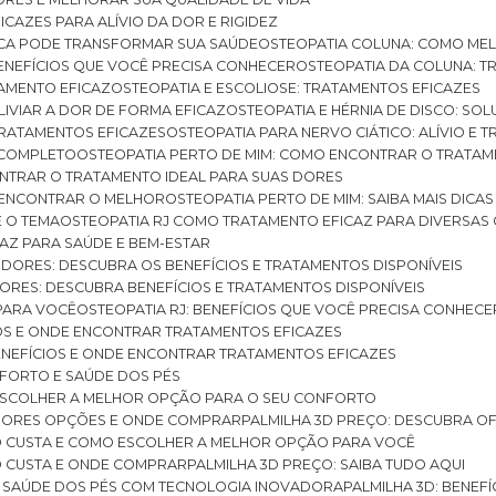
ICAZES PARA ALÍVIO DA DOR E RIGIDEZ
TICA PODE TRANSFORMAR SUA SAÚDE
OSTEOPATIA COLUNA: COMO ME
BENEFÍCIOS QUE VOCÊ PRECISA CONHECER
OSTEOPATIA DA COLUNA: T
ATAMENTO EFICAZ
OSTEOPATIA E ESCOLIOSE: TRATAMENTOS EFICAZES
ALIVIAR A DOR DE FORMA EFICAZ
OSTEOPATIA E HÉRNIA DE DISCO: SO
 TRATAMENTOS EFICAZES
OSTEOPATIA PARA NERVO CIÁTICO: ALÍVIO E
A COMPLETO
OSTEOPATIA PERTO DE MIM: COMO ENCONTRAR O TRATAM
ONTRAR O TRATAMENTO IDEAL PARA SUAS DORES
A ENCONTRAR O MELHOR
OSTEOPATIA PERTO DE MIM: SAIBA MAIS DIC
E O TEMA
OSTEOPATIA RJ COMO TRATAMENTO EFICAZ PARA DIVERSAS
CAZ PARA SAÚDE E BEM-ESTAR
S DORES: DESCUBRA OS BENEFÍCIOS E TRATAMENTOS DISPONÍVEIS
DORES: DESCUBRA BENEFÍCIOS E TRATAMENTOS DISPONÍVEIS
 PARA VOCÊ
OSTEOPATIA RJ: BENEFÍCIOS QUE VOCÊ PRECISA CONHECE
CIOS E ONDE ENCONTRAR TRATAMENTOS EFICAZES
 BENEFÍCIOS E ONDE ENCONTRAR TRATAMENTOS EFICAZES
FORTO E SAÚDE DOS PÉS
 ESCOLHER A MELHOR OPÇÃO PARA O SEU CONFORTO
LHORES OPÇÕES E ONDE COMPRAR
PALMILHA 3D PREÇO: DESCUBRA OF
TO CUSTA E COMO ESCOLHER A MELHOR OPÇÃO PARA VOCÊ
O CUSTA E ONDE COMPRAR
PALMILHA 3D PREÇO: SAIBA TUDO AQUI
E SAÚDE DOS PÉS COM TECNOLOGIA INOVADORA
PALMILHA 3D: BENE