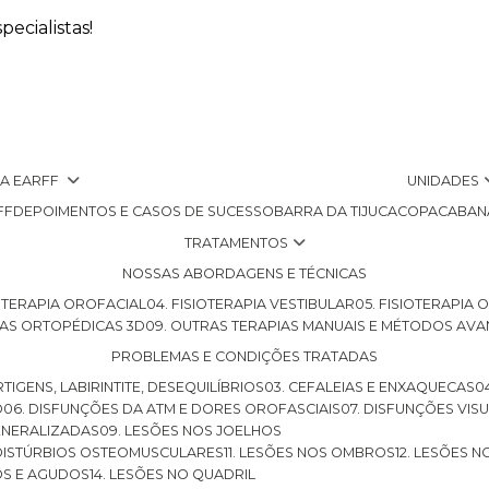
ecialistas!
 A EARFF
UNIDADES
FF
DEPOIMENTOS E CASOS DE SUCESSO
BARRA DA TIJUCA
COPACABAN
TRATAMENTOS
NOSSAS ABORDAGENS E TÉCNICAS
SIOTERAPIA OROFACIAL
04. FISIOTERAPIA VESTIBULAR
05. FISIOTERAPIA
LHAS ORTOPÉDICAS 3D
09. OUTRAS TERAPIAS MANUAIS E MÉTODOS AV
PROBLEMAS E CONDIÇÕES TRATADAS
RTIGENS, LABIRINTITE, DESEQUILÍBRIOS
03. CEFALEIAS E ENXAQUECAS
O
06. DISFUNÇÕES DA ATM E DORES OROFASCIAIS
07. DISFUNÇÕES VIS
GENERALIZADAS
09. LESÕES NOS JOELHOS
E DISTÚRBIOS OSTEOMUSCULARES
11. LESÕES NOS OMBROS
12. LESÕES 
OS E AGUDOS
14. LESÕES NO QUADRIL