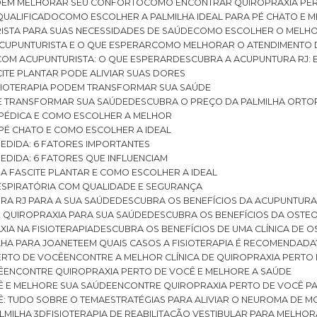
ODEM MELHORAR SEU CONFORTO
COMO ENCONTRAR QUIROPRAXIA PER
QUALIFICADO
COMO ESCOLHER A PALMILHA IDEAL PARA PÉ CHATO E
ISTA PARA SUAS NECESSIDADES DE SAÚDE
COMO ESCOLHER O MELH
CUPUNTURISTA E O QUE ESPERAR
COMO MELHORAR O ATENDIMENTO D
 COM ACUPUNTURISTA: O QUE ESPERAR
DESCUBRA A ACUPUNTURA RJ: 
ITE PLANTAR PODE ALIVIAR SUAS DORES
ISIOTERAPIA PODEM TRANSFORMAR SUA SAÚDE
E TRANSFORMAR SUA SAÚDE
DESCUBRA O PREÇO DA PALMILHA ORTO
OPÉDICA E COMO ESCOLHER A MELHOR
 PÉ CHATO E COMO ESCOLHER A IDEAL
MEDIDA: 6 FATORES IMPORTANTES
EDIDA: 6 FATORES QUE INFLUENCIAM
A FASCITE PLANTAR E COMO ESCOLHER A IDEAL
RESPIRATÓRIA COM QUALIDADE E SEGURANÇA
RA RJ PARA A SUA SAÚDE
DESCUBRA OS BENEFÍCIOS DA ACUPUNTURA
DE QUIROPRAXIA PARA SUA SAÚDE
DESCUBRA OS BENEFÍCIOS DA OSTE
XIA NA FISIOTERAPIA
DESCUBRA OS BENEFÍCIOS DE UMA CLÍNICA DE 
LHA PARA JOANETE
EM QUAIS CASOS A FISIOTERAPIA É RECOMENDADA
PERTO DE VOCÊ
ENCONTRE A MELHOR CLÍNICA DE QUIROPRAXIA PERTO
Ê
ENCONTRE QUIROPRAXIA PERTO DE VOCÊ E MELHORE A SAÚDE
Ê E MELHORE SUA SAÚDE
ENCONTRE QUIROPRAXIA PERTO DE VOCÊ PA
Ê: TUDO SOBRE O TEMA
ESTRATÉGIAS PARA ALIVIAR O NEUROMA DE 
LMILHA 3D
FISIOTERAPIA DE REABILITAÇÃO VESTIBULAR PARA MELHOR