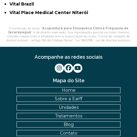
Vital Brazil
Vital Place Medical Center Niterói
O conteúdo do texto "
Acupuntura para Enxaqueca Clínica Freguesia de
Jacarepaguá
" é de direito reservado. Sua reprodução, parcial ou total, mesmo
citando nossos links, é proibida sem a autorização do autor. Crime de violação de
direito autoral – artigo 184 do Código Penal –
Lei 9610/98 - Lei de direitos autorais
.
Acompanhe as redes sociais
Mapa do Site
Home
Sobre a Earff
Unidades
Tratamentos
Blog
Contato