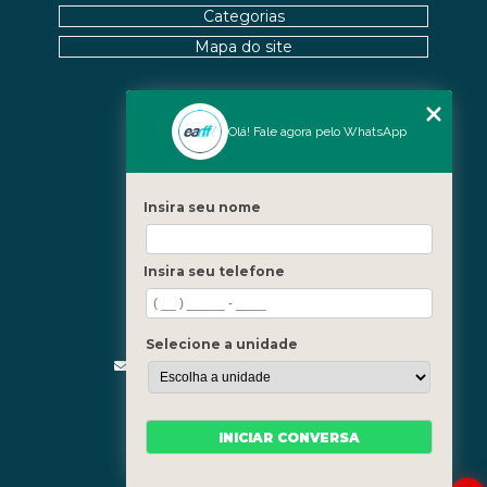
Categorias
Mapa do site
Nossas Unidades
Olá! Fale agora pelo WhatsApp
Icaraí - Niterói
Freguesia - Rio de Janeiro
Insira seu nome
Barra - Rio de Janeiro
Copacabana - Rio de Janeiro
Insira seu telefone
Fale Conosco
(21) 3619-5657
(21) 99390-3850
Selecione a unidade
contato@fisioterapiainvestigativa.com
Segunda a sexta, das 7h às 21h
INICIAR CONVERSA