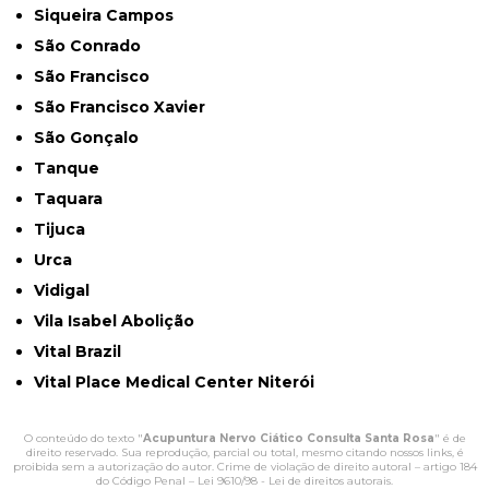
Siqueira Campos
São Conrado
São Francisco
São Francisco Xavier
São Gonçalo
Tanque
Taquara
Tijuca
Urca
Vidigal
Vila Isabel Abolição
Vital Brazil
Vital Place Medical Center Niterói
O conteúdo do texto "
Acupuntura Nervo Ciático Consulta Santa Rosa
" é de
direito reservado. Sua reprodução, parcial ou total, mesmo citando nossos links, é
proibida sem a autorização do autor. Crime de violação de direito autoral – artigo 184
do Código Penal –
Lei 9610/98 - Lei de direitos autorais
.