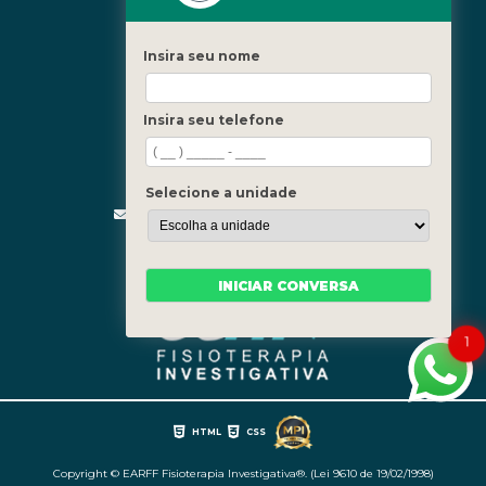
Icaraí - Niterói
Freguesia - Rio de Janeiro
Insira seu nome
Barra - Rio de Janeiro
Copacabana - Rio de Janeiro
Insira seu telefone
Fale Conosco
(21) 3619-5657
(21) 99390-3850
Selecione a unidade
contato@fisioterapiainvestigativa.com
Segunda a sexta, das 7h às 21h
INICIAR CONVERSA
1
HTML
CSS
Copyright © EARFF Fisioterapia Investigativa®. (Lei 9610 de 19/02/1998)