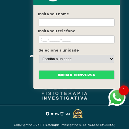
Icaraí - Niterói
Freguesia - Rio de Janeiro
Insira seu nome
Barra - Rio de Janeiro
Copacabana - Rio de Janeiro
Insira seu telefone
Fale Conosco
(21) 3619-5657
(21) 99390-3850
Selecione a unidade
contato@fisioterapiainvestigativa.com
Segunda a sexta, das 7h às 21h
INICIAR CONVERSA
1
HTML
CSS
Copyright © EARFF Fisioterapia Investigativa®. (Lei 9610 de 19/02/1998)