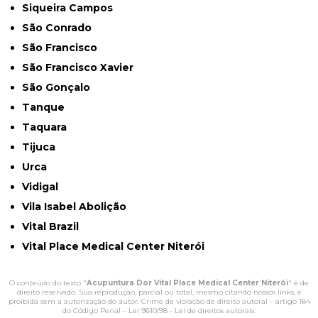
Siqueira Campos
São Conrado
São Francisco
São Francisco Xavier
São Gonçalo
Tanque
Taquara
Tijuca
Urca
Vidigal
Vila Isabel Abolição
Vital Brazil
Vital Place Medical Center Niterói
O conteúdo do texto "
Acupuntura Dor Vital Place Medical Center Niterói
" é de
direito reservado. Sua reprodução, parcial ou total, mesmo citando nossos links, é
proibida sem a autorização do autor. Crime de violação de direito autoral – artigo 184
do Código Penal –
Lei 9610/98 - Lei de direitos autorais
.