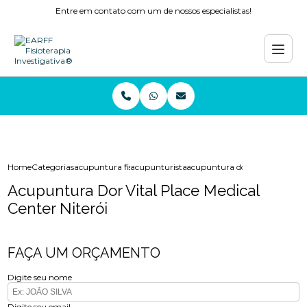
Entre em contato com um de nossos especialistas!
Home
Categorias
acupuntura fisioterapia
acupunturista
acupuntura dor vital place med
Acupuntura Dor Vital Place Medical
Center Niterói
FAÇA UM ORÇAMENTO
Digite seu nome
Digite seu email