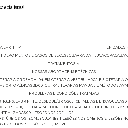
ecialistas!
 A EARFF
UNIDADES
FF
DEPOIMENTOS E CASOS DE SUCESSO
BARRA DA TIJUCA
COPACABAN
TRATAMENTOS
NOSSAS ABORDAGENS E TÉCNICAS
SIOTERAPIA OROFACIAL
04. FISIOTERAPIA VESTIBULAR
05. FISIOTERAPIA
LHAS ORTOPÉDICAS 3D
09. OUTRAS TERAPIAS MANUAIS E MÉTODOS AV
PROBLEMAS E CONDIÇÕES TRATADAS
RTIGENS, LABIRINTITE, DESEQUILÍBRIOS
03. CEFALEIAS E ENXAQUECAS
O
06. DISFUNÇÕES DA ATM E DORES OROFASCIAIS
07. DISFUNÇÕES VIS
GENERALIZADAS
09. LESÕES NOS JOELHOS
E DISTÚRBIOS OSTEOMUSCULARES
11. LESÕES NOS OMBROS
12. LESÕES 
OS E AGUDOS
14. LESÕES NO QUADRIL