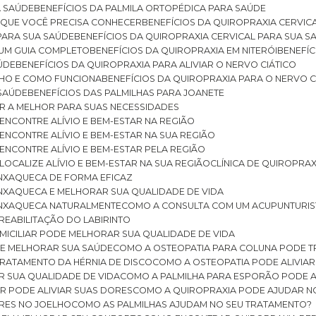
A SAÚDE
BENEFÍCIOS DA PALMILA ORTOPÉDICA PARA SAÚDE
E QUE VOCÊ PRECISA CONHECER
BENEFÍCIOS DA QUIROPRAXIA CERVIC
 PARA SUA SAÚDE
BENEFÍCIOS DA QUIROPRAXIA CERVICAL PARA SUA 
: UM GUIA COMPLETO
BENEFÍCIOS DA QUIROPRAXIA EM NITERÓI
BENEFÍ
AÚDE
BENEFÍCIOS DA QUIROPRAXIA PARA ALIVIAR O NERVO CIÁTICO
ELHO E COMO FUNCIONA
BENEFÍCIOS DA QUIROPRAXIA PARA O NERVO C
 SAÚDE
BENEFÍCIOS DAS PALMILHAS PARA JOANETE
ER A MELHOR PARA SUAS NECESSIDADES
: ENCONTRE ALÍVIO E BEM-ESTAR NA REGIÃO
: ENCONTRE ALÍVIO E BEM-ESTAR NA SUA REGIÃO
: ENCONTRE ALÍVIO E BEM-ESTAR PELA REGIÃO
 LOCALIZE ALÍVIO E BEM-ESTAR NA SUA REGIÃO
CLÍNICA DE QUIROPRA
ENXAQUECA DE FORMA EFICAZ
ENXAQUECA E MELHORAR SUA QUALIDADE DE VIDA
 ENXAQUECA NATURALMENTE
COMO A CONSULTA COM UM ACUPUNTURI
 REABILITAÇÃO DO LABIRINTO
OMICILIAR PODE MELHORAR SUA QUALIDADE DE VIDA
DE MELHORAR SUA SAÚDE
COMO A OSTEOPATIA PARA COLUNA PODE 
TRATAMENTO DA HÉRNIA DE DISCO
COMO A OSTEOPATIA PODE ALIVIAR
R SUA QUALIDADE DE VIDA
COMO A PALMILHA PARA ESPORÃO PODE A
AR PODE ALIVIAR SUAS DORES
COMO A QUIROPRAXIA PODE AJUDAR N
ORES NO JOELHO
COMO AS PALMILHAS AJUDAM NO SEU TRATAMENTO?