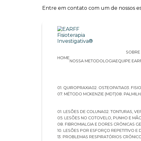
Entre em contato com um de nossos esp
SOBRE
HOME
NOSSA METODOLOGIA
EQUIPE EAR
01. QUIROPRAXIA
02. OSTEOPATIA
03. FI
07. MÉTODO MCKENZIE (MDT)
08. PALMI
01. LESÕES DE COLUNA
02. TONTURAS, VE
05. LESÕES NO COTOVELO, PUNHO E MÃ
08. FIBROMIALGIA E DORES CRÔNICAS 
10. LESÕES POR ESFORÇO REPETITIVO 
13. PROBLEMAS RESPIRATÓRIOS CRÔNIC