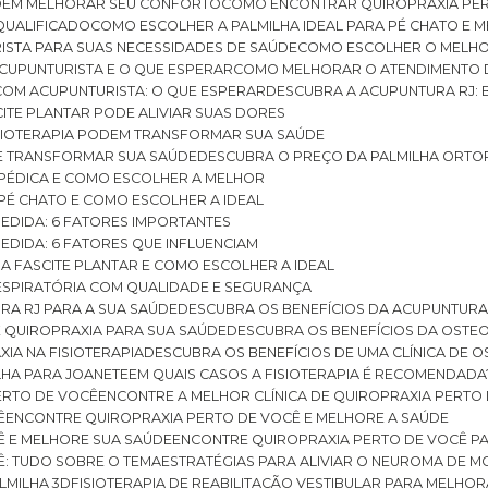
ODEM MELHORAR SEU CONFORTO
COMO ENCONTRAR QUIROPRAXIA PER
QUALIFICADO
COMO ESCOLHER A PALMILHA IDEAL PARA PÉ CHATO E
ISTA PARA SUAS NECESSIDADES DE SAÚDE
COMO ESCOLHER O MELH
CUPUNTURISTA E O QUE ESPERAR
COMO MELHORAR O ATENDIMENTO D
 COM ACUPUNTURISTA: O QUE ESPERAR
DESCUBRA A ACUPUNTURA RJ: 
ITE PLANTAR PODE ALIVIAR SUAS DORES
ISIOTERAPIA PODEM TRANSFORMAR SUA SAÚDE
E TRANSFORMAR SUA SAÚDE
DESCUBRA O PREÇO DA PALMILHA ORTO
OPÉDICA E COMO ESCOLHER A MELHOR
 PÉ CHATO E COMO ESCOLHER A IDEAL
MEDIDA: 6 FATORES IMPORTANTES
EDIDA: 6 FATORES QUE INFLUENCIAM
A FASCITE PLANTAR E COMO ESCOLHER A IDEAL
RESPIRATÓRIA COM QUALIDADE E SEGURANÇA
RA RJ PARA A SUA SAÚDE
DESCUBRA OS BENEFÍCIOS DA ACUPUNTURA
DE QUIROPRAXIA PARA SUA SAÚDE
DESCUBRA OS BENEFÍCIOS DA OSTE
XIA NA FISIOTERAPIA
DESCUBRA OS BENEFÍCIOS DE UMA CLÍNICA DE 
LHA PARA JOANETE
EM QUAIS CASOS A FISIOTERAPIA É RECOMENDADA
PERTO DE VOCÊ
ENCONTRE A MELHOR CLÍNICA DE QUIROPRAXIA PERTO
Ê
ENCONTRE QUIROPRAXIA PERTO DE VOCÊ E MELHORE A SAÚDE
Ê E MELHORE SUA SAÚDE
ENCONTRE QUIROPRAXIA PERTO DE VOCÊ PA
Ê: TUDO SOBRE O TEMA
ESTRATÉGIAS PARA ALIVIAR O NEUROMA DE 
LMILHA 3D
FISIOTERAPIA DE REABILITAÇÃO VESTIBULAR PARA MELHOR