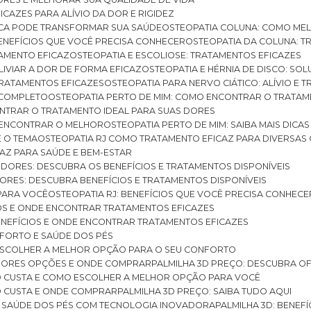
ICAZES PARA ALÍVIO DA DOR E RIGIDEZ
TICA PODE TRANSFORMAR SUA SAÚDE
OSTEOPATIA COLUNA: COMO ME
BENEFÍCIOS QUE VOCÊ PRECISA CONHECER
OSTEOPATIA DA COLUNA: T
ATAMENTO EFICAZ
OSTEOPATIA E ESCOLIOSE: TRATAMENTOS EFICAZES
ALIVIAR A DOR DE FORMA EFICAZ
OSTEOPATIA E HÉRNIA DE DISCO: SO
 TRATAMENTOS EFICAZES
OSTEOPATIA PARA NERVO CIÁTICO: ALÍVIO E
A COMPLETO
OSTEOPATIA PERTO DE MIM: COMO ENCONTRAR O TRATAM
ONTRAR O TRATAMENTO IDEAL PARA SUAS DORES
A ENCONTRAR O MELHOR
OSTEOPATIA PERTO DE MIM: SAIBA MAIS DIC
E O TEMA
OSTEOPATIA RJ COMO TRATAMENTO EFICAZ PARA DIVERSAS
CAZ PARA SAÚDE E BEM-ESTAR
S DORES: DESCUBRA OS BENEFÍCIOS E TRATAMENTOS DISPONÍVEIS
DORES: DESCUBRA BENEFÍCIOS E TRATAMENTOS DISPONÍVEIS
 PARA VOCÊ
OSTEOPATIA RJ: BENEFÍCIOS QUE VOCÊ PRECISA CONHECE
CIOS E ONDE ENCONTRAR TRATAMENTOS EFICAZES
 BENEFÍCIOS E ONDE ENCONTRAR TRATAMENTOS EFICAZES
FORTO E SAÚDE DOS PÉS
 ESCOLHER A MELHOR OPÇÃO PARA O SEU CONFORTO
LHORES OPÇÕES E ONDE COMPRAR
PALMILHA 3D PREÇO: DESCUBRA OF
TO CUSTA E COMO ESCOLHER A MELHOR OPÇÃO PARA VOCÊ
O CUSTA E ONDE COMPRAR
PALMILHA 3D PREÇO: SAIBA TUDO AQUI
E SAÚDE DOS PÉS COM TECNOLOGIA INOVADORA
PALMILHA 3D: BENE