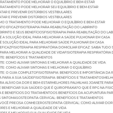
O TRATAMENTO PODE MELHORAR O EQUILÍBRIO E BEM-ESTAR
O TRATAMENTO PODE MELHORAR SEU EQUILÍBRIO E BEM-ESTAR
RATAR E PREVENIR DISTÚRBIOS VESTIBULARES
RATAR E PREVENIR DISTÚRBIOS VESTIBULARES
 COMO O TRATAMENTO PODE MELHORAR O EQUILÍBRIO E BEM-ESTAR
NTO EFICAZ
FISIOTERAPIA PARA REABILITAÇÃO DO LABIRINTO
BIRINTO E SEUS BENEFÍCIOS
FISIOTERAPIA PARA REABILITAÇÃO DO L
AR É A SOLUÇÃO IDEAL PARA MELHORAR A SAÚDE PULMONAR EM CASA
AR É SOLUÇÃO IDEAL PARA MELHORAR SAÚDE PULMONAR EM CASA
 EFICAZ
FISIOTERAPIA RESPIRATÓRIA DOMICILIAR EFICAZ: SAIBA TUDO
R PARA MELHORAR A QUALIDADE DE VIDA
FISIOTERAPIA RESPIRATÓRIA 
TITE: BENEFÍCIOS E TRATAMENTOS
NTITE: COMO ALIVIAR SINTOMAS E MELHORAR A QUALIDADE DE VIDA
TITE: COMO ALIVIAR SINTOMAS E MELHORAR O EQUILÍBRIO
TITE: O GUIA COMPLETO
FISIOTERAPIA: BENEFÍCIOS E IMPORTÂNCIA DA 
IA PARA A SUA SAÚDE
FISIOTERAPIA: BENEFÍCIOS E TRATAMENTOS
MEL
ARA ALÍVIO DA DOR E BEM-ESTAR
MELHORES PALMILHAS JOANETE PAR
E BENEFICIAR SUA SAÚDE
O QUE É QUIROPRAXIA?
O QUE É RPG NA FIS
IA E BENEFÍCIOS DO TRATAMENTO
OS BENEFÍCIOS DA ACUPUNTURA PA
US SINTOMAS
OSTEOPATIA CERVICAL: BENEFÍCIOS E TRATAMENTOS
E VOCÊ PRECISA CONHECER
OSTEOPATIA CERVICAL: COMO ALIVIAR DO
DORES E MELHORAR A QUALIDADE DE VIDA
DORES E MELHORAR SUA QUALIDADE DE VIDA