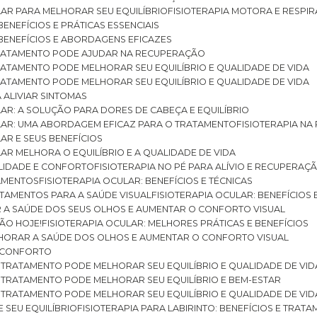
ULAR PARA MELHORAR SEU EQUILÍBRIO
FISIOTERAPIA MOTORA E RESPIR
BENEFÍCIOS E PRÁTICAS ESSENCIAIS
: BENEFÍCIOS E ABORDAGENS EFICAZES
O TRATAMENTO PODE AJUDAR NA RECUPERAÇÃO
 TRATAMENTO PODE MELHORAR SEU EQUILÍBRIO E QUALIDADE DE VIDA
 TRATAMENTO PODE MELHORAR SEU EQUILÍBRIO E QUALIDADE DE VIDA
RA ALIVIAR SINTOMAS
ULAR: A SOLUÇÃO PARA DORES DE CABEÇA E EQUILÍBRIO
BULAR: UMA ABORDAGEM EFICAZ PARA O TRATAMENTO
FISIOTERAPIA N
LAR E SEUS BENEFÍCIOS
ULAR MELHORA O EQUILÍBRIO E A QUALIDADE DE VIDA
ILIDADE E CONFORTO
FISIOTERAPIA NO PÉ PARA ALÍVIO E RECUPERAÇÃ
TAMENTOS
FISIOTERAPIA OCULAR: BENEFÍCIOS E TÉCNICAS
RATAMENTOS PARA A SAÚDE VISUAL
FISIOTERAPIA OCULAR: BENEFÍCIOS
R A SAÚDE DOS SEUS OLHOS E AUMENTAR O CONFORTO VISUAL
SÃO HOJE!
FISIOTERAPIA OCULAR: MELHORES PRÁTICAS E BENEFÍCIOS
ELHORAR A SAÚDE DOS OLHOS E AUMENTAR O CONFORTO VISUAL
 E CONFORTO
 O TRATAMENTO PODE MELHORAR SEU EQUILÍBRIO E QUALIDADE DE VID
 O TRATAMENTO PODE MELHORAR SEU EQUILÍBRIO E BEM-ESTAR
 O TRATAMENTO PODE MELHORAR SEU EQUILÍBRIO E QUALIDADE DE VID
E SEU EQUILÍBRIO
FISIOTERAPIA PARA LABIRINTO: BENEFÍCIOS E TRAT