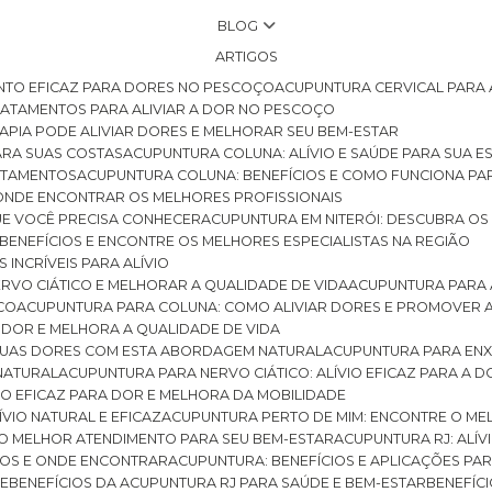
BLOG
ARTIGOS
NTO EFICAZ PARA DORES NO PESCOÇO
ACUPUNTURA CERVICAL PARA 
TRATAMENTOS PARA ALIVIAR A DOR NO PESCOÇO
RAPIA PODE ALIVIAR DORES E MELHORAR SEU BEM-ESTAR
ARA SUAS COSTAS
ACUPUNTURA COLUNA: ALÍVIO E SAÚDE PARA SUA E
RATAMENTOS
ACUPUNTURA COLUNA: BENEFÍCIOS E COMO FUNCIONA PA
E ONDE ENCONTRAR OS MELHORES PROFISSIONAIS
QUE VOCÊ PRECISA CONHECER
ACUPUNTURA EM NITERÓI: DESCUBRA OS
 BENEFÍCIOS E ENCONTRE OS MELHORES ESPECIALISTAS NA REGIÃO
 INCRÍVEIS PARA ALÍVIO
ERVO CIÁTICO E MELHORAR A QUALIDADE DE VIDA
ACUPUNTURA PARA 
ICO
ACUPUNTURA PARA COLUNA: COMO ALIVIAR DORES E PROMOVER 
 DOR E MELHORA A QUALIDADE DE VIDA
 SUAS DORES COM ESTA ABORDAGEM NATURAL
ACUPUNTURA PARA ENX
 NATURAL
ACUPUNTURA PARA NERVO CIÁTICO: ALÍVIO EFICAZ PARA A 
VIO EFICAZ PARA DOR E MELHORA DA MOBILIDADE
ÍVIO NATURAL E EFICAZ
ACUPUNTURA PERTO DE MIM: ENCONTRE O ME
 O MELHOR ATENDIMENTO PARA SEU BEM-ESTAR
ACUPUNTURA RJ: ALÍV
CIOS E ONDE ENCONTRAR
ACUPUNTURA: BENEFÍCIOS E APLICAÇÕES PA
DE
BENEFÍCIOS DA ACUPUNTURA RJ PARA SAÚDE E BEM-ESTAR
BENEFÍ