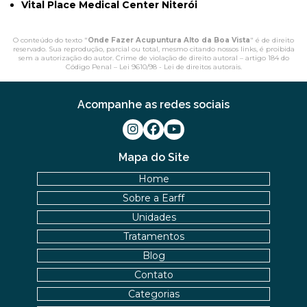
Vital Place Medical Center Niterói
O conteúdo do texto "
Onde Fazer Acupuntura Alto da Boa Vista
" é de direito
reservado. Sua reprodução, parcial ou total, mesmo citando nossos links, é proibida
sem a autorização do autor. Crime de violação de direito autoral – artigo 184 do
Código Penal –
Lei 9610/98 - Lei de direitos autorais
.
Acompanhe as redes sociais
Mapa do Site
Home
Sobre a Earff
Unidades
Tratamentos
Blog
Contato
Categorias