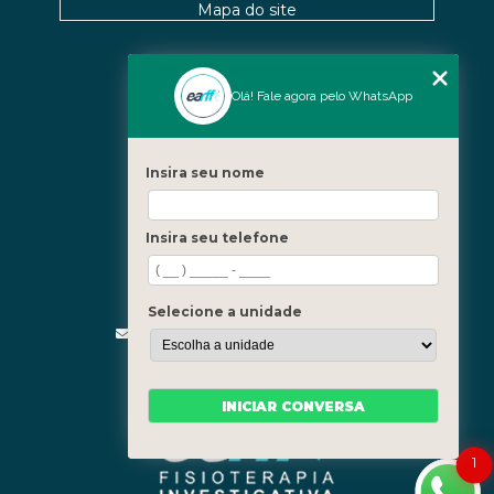
Mapa do site
Nossas Unidades
Olá! Fale agora pelo WhatsApp
Icaraí - Niterói
Freguesia - Rio de Janeiro
Insira seu nome
Barra - Rio de Janeiro
Copacabana - Rio de Janeiro
Insira seu telefone
Fale Conosco
(21) 3619-5657
(21) 99390-3850
Selecione a unidade
contato@fisioterapiainvestigativa.com
Segunda a sexta, das 7h às 21h
INICIAR CONVERSA
1