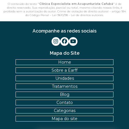
O conteúdo do texto "
Clínica Especialista em Acupunturista Cafubá
" é de
direito reservado. Sua reprodução, parcial ou total, mesmo citando nossos links, é
proibida sem a autorização do autor. Crime de violação de direito autoral – artigo 184
do Código Penal –
Lei 9610/98 - Lei de direitos autorais
.
Acompanhe as redes sociais
Mapa do Site
Home
Sobre a Earff
Unidades
Tratamentos
Blog
Contato
Categorias
Mapa do site