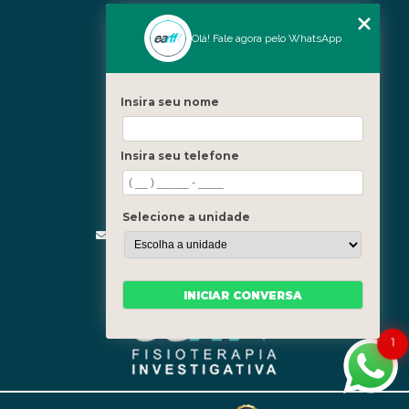
Nossas Unidades
Olá! Fale agora pelo WhatsApp
Icaraí - Niterói
Freguesia - Rio de Janeiro
Insira seu nome
Barra - Rio de Janeiro
Copacabana - Rio de Janeiro
Insira seu telefone
Fale Conosco
(21) 3619-5657
(21) 99390-3850
Selecione a unidade
contato@fisioterapiainvestigativa.com
Segunda a sexta, das 7h às 21h
INICIAR CONVERSA
1