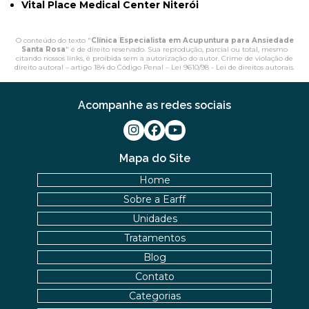
Vital Place Medical Center Niterói
O conteúdo do texto "
Clínica Especialista em Acupuntura para Ansiedade
Santa Rosa
" é de direito reservado. Sua reprodução, parcial ou total, mesmo
citando nossos links, é proibida sem a autorização do autor. Crime de violação de
direito autoral – artigo 184 do Código Penal –
Lei 9610/98 - Lei de direitos autorais
.
Acompanhe as redes sociais
Mapa do Site
Home
Sobre a Earff
Unidades
Tratamentos
Blog
Contato
Categorias