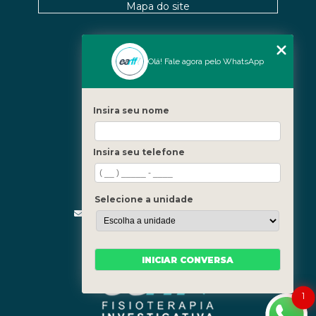
Mapa do site
Nossas Unidades
Olá! Fale agora pelo WhatsApp
Icaraí - Niterói
Freguesia - Rio de Janeiro
Insira seu nome
Barra - Rio de Janeiro
Copacabana - Rio de Janeiro
Insira seu telefone
Fale Conosco
(21) 3619-5657
(21) 99390-3850
Selecione a unidade
contato@fisioterapiainvestigativa.com
Segunda a sexta, das 7h às 21h
INICIAR CONVERSA
1