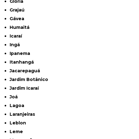
Glória
Grajaú
Gávea
Humaitá
Icaraí
Ingá
Ipanema
Itanhangá
Jacarepaguá
Jardim Botânico
Jardim Icaraí
Joá
Lagoa
Laranjeiras
Leblon
Leme