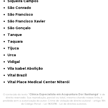
Siqueira Campos
São Conrado
São Francisco
São Francisco Xavier
São Gonçalo
Tanque
Taquara
Tijuca
Urca
Vidigal
Vila Isabel Abolição
Vital Brazil
Vital Place Medical Center Niterói
O conteúdo do texto "
Clínica Especialista em Acupuntura Dor Itanhangá
" é de
direito reservado. Sua reprodução, parcial ou total, mesmo citando nossos links, é
proibida sem a autorização do autor. Crime de violação de direito autoral – artigo 184
do Código Penal –
Lei 9610/98 - Lei de direitos autorais
.