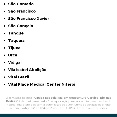
São Conrado
São Francisco
São Francisco Xavier
São Gonçalo
Tanque
Taquara
Tijuca
Urca
Vidigal
Vila Isabel Abolição
Vital Brazil
Vital Place Medical Center Niterói
O conteúdo do texto "
Clínica Especialista em Acupuntura Cervical Rio das
Pedras
" é de direito reservado. Sua reprodução, parcial ou total, mesmo citando
nossos links, é proibida sem a autorização do autor. Crime de violação de direito
autoral – artigo 184 do Código Penal –
Lei 9610/98 - Lei de direitos autorais
.