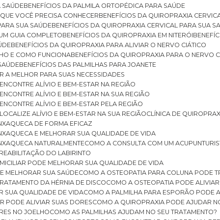
A SAÚDE
BENEFÍCIOS DA PALMILA ORTOPÉDICA PARA SAÚDE
E QUE VOCÊ PRECISA CONHECER
BENEFÍCIOS DA QUIROPRAXIA CERVIC
 PARA SUA SAÚDE
BENEFÍCIOS DA QUIROPRAXIA CERVICAL PARA SUA 
: UM GUIA COMPLETO
BENEFÍCIOS DA QUIROPRAXIA EM NITERÓI
BENEFÍ
AÚDE
BENEFÍCIOS DA QUIROPRAXIA PARA ALIVIAR O NERVO CIÁTICO
ELHO E COMO FUNCIONA
BENEFÍCIOS DA QUIROPRAXIA PARA O NERVO C
 SAÚDE
BENEFÍCIOS DAS PALMILHAS PARA JOANETE
ER A MELHOR PARA SUAS NECESSIDADES
: ENCONTRE ALÍVIO E BEM-ESTAR NA REGIÃO
: ENCONTRE ALÍVIO E BEM-ESTAR NA SUA REGIÃO
: ENCONTRE ALÍVIO E BEM-ESTAR PELA REGIÃO
 LOCALIZE ALÍVIO E BEM-ESTAR NA SUA REGIÃO
CLÍNICA DE QUIROPRA
ENXAQUECA DE FORMA EFICAZ
ENXAQUECA E MELHORAR SUA QUALIDADE DE VIDA
 ENXAQUECA NATURALMENTE
COMO A CONSULTA COM UM ACUPUNTURI
 REABILITAÇÃO DO LABIRINTO
OMICILIAR PODE MELHORAR SUA QUALIDADE DE VIDA
DE MELHORAR SUA SAÚDE
COMO A OSTEOPATIA PARA COLUNA PODE 
TRATAMENTO DA HÉRNIA DE DISCO
COMO A OSTEOPATIA PODE ALIVIAR
R SUA QUALIDADE DE VIDA
COMO A PALMILHA PARA ESPORÃO PODE A
AR PODE ALIVIAR SUAS DORES
COMO A QUIROPRAXIA PODE AJUDAR N
ORES NO JOELHO
COMO AS PALMILHAS AJUDAM NO SEU TRATAMENTO?