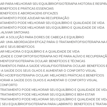
ULAR PARA MELHORAR SEU EQUILÍBRIO
FISIOTERAPIA MOTORA E RESPIR
BENEFÍCIOS E PRÁTICAS ESSENCIAIS
: BENEFÍCIOS E ABORDAGENS EFICAZES
O TRATAMENTO PODE AJUDAR NA RECUPERAÇÃO
 TRATAMENTO PODE MELHORAR SEU EQUILÍBRIO E QUALIDADE DE VIDA
 TRATAMENTO PODE MELHORAR SEU EQUILÍBRIO E QUALIDADE DE VIDA
RA ALIVIAR SINTOMAS
ULAR: A SOLUÇÃO PARA DORES DE CABEÇA E EQUILÍBRIO
BULAR: UMA ABORDAGEM EFICAZ PARA O TRATAMENTO
FISIOTERAPIA N
LAR E SEUS BENEFÍCIOS
ULAR MELHORA O EQUILÍBRIO E A QUALIDADE DE VIDA
ILIDADE E CONFORTO
FISIOTERAPIA NO PÉ PARA ALÍVIO E RECUPERAÇÃ
TAMENTOS
FISIOTERAPIA OCULAR: BENEFÍCIOS E TÉCNICAS
RATAMENTOS PARA A SAÚDE VISUAL
FISIOTERAPIA OCULAR: BENEFÍCIOS
R A SAÚDE DOS SEUS OLHOS E AUMENTAR O CONFORTO VISUAL
SÃO HOJE!
FISIOTERAPIA OCULAR: MELHORES PRÁTICAS E BENEFÍCIOS
ELHORAR A SAÚDE DOS OLHOS E AUMENTAR O CONFORTO VISUAL
 E CONFORTO
 O TRATAMENTO PODE MELHORAR SEU EQUILÍBRIO E QUALIDADE DE VID
 O TRATAMENTO PODE MELHORAR SEU EQUILÍBRIO E BEM-ESTAR
 O TRATAMENTO PODE MELHORAR SEU EQUILÍBRIO E QUALIDADE DE VID
E SEU EQUILÍBRIO
FISIOTERAPIA PARA LABIRINTO: BENEFÍCIOS E TRAT