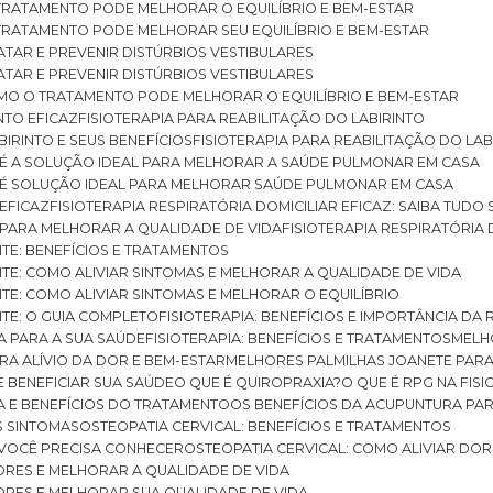
O TRATAMENTO PODE MELHORAR O EQUILÍBRIO E BEM-ESTAR
O TRATAMENTO PODE MELHORAR SEU EQUILÍBRIO E BEM-ESTAR
RATAR E PREVENIR DISTÚRBIOS VESTIBULARES
RATAR E PREVENIR DISTÚRBIOS VESTIBULARES
 COMO O TRATAMENTO PODE MELHORAR O EQUILÍBRIO E BEM-ESTAR
NTO EFICAZ
FISIOTERAPIA PARA REABILITAÇÃO DO LABIRINTO
BIRINTO E SEUS BENEFÍCIOS
FISIOTERAPIA PARA REABILITAÇÃO DO L
AR É A SOLUÇÃO IDEAL PARA MELHORAR A SAÚDE PULMONAR EM CASA
AR É SOLUÇÃO IDEAL PARA MELHORAR SAÚDE PULMONAR EM CASA
 EFICAZ
FISIOTERAPIA RESPIRATÓRIA DOMICILIAR EFICAZ: SAIBA TUDO
R PARA MELHORAR A QUALIDADE DE VIDA
FISIOTERAPIA RESPIRATÓRIA 
TITE: BENEFÍCIOS E TRATAMENTOS
NTITE: COMO ALIVIAR SINTOMAS E MELHORAR A QUALIDADE DE VIDA
TITE: COMO ALIVIAR SINTOMAS E MELHORAR O EQUILÍBRIO
TITE: O GUIA COMPLETO
FISIOTERAPIA: BENEFÍCIOS E IMPORTÂNCIA DA 
IA PARA A SUA SAÚDE
FISIOTERAPIA: BENEFÍCIOS E TRATAMENTOS
MEL
ARA ALÍVIO DA DOR E BEM-ESTAR
MELHORES PALMILHAS JOANETE PAR
E BENEFICIAR SUA SAÚDE
O QUE É QUIROPRAXIA?
O QUE É RPG NA FIS
IA E BENEFÍCIOS DO TRATAMENTO
OS BENEFÍCIOS DA ACUPUNTURA PA
US SINTOMAS
OSTEOPATIA CERVICAL: BENEFÍCIOS E TRATAMENTOS
E VOCÊ PRECISA CONHECER
OSTEOPATIA CERVICAL: COMO ALIVIAR DO
DORES E MELHORAR A QUALIDADE DE VIDA
DORES E MELHORAR SUA QUALIDADE DE VIDA