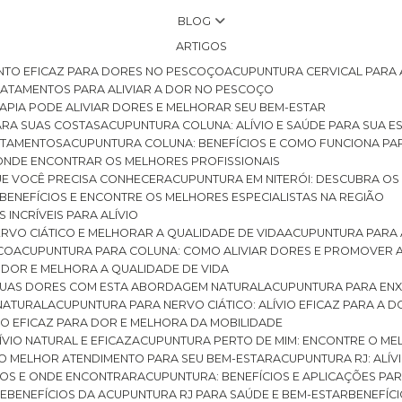
BLOG
ARTIGOS
NTO EFICAZ PARA DORES NO PESCOÇO
ACUPUNTURA CERVICAL PARA 
TRATAMENTOS PARA ALIVIAR A DOR NO PESCOÇO
RAPIA PODE ALIVIAR DORES E MELHORAR SEU BEM-ESTAR
ARA SUAS COSTAS
ACUPUNTURA COLUNA: ALÍVIO E SAÚDE PARA SUA E
RATAMENTOS
ACUPUNTURA COLUNA: BENEFÍCIOS E COMO FUNCIONA PA
E ONDE ENCONTRAR OS MELHORES PROFISSIONAIS
QUE VOCÊ PRECISA CONHECER
ACUPUNTURA EM NITERÓI: DESCUBRA OS
 BENEFÍCIOS E ENCONTRE OS MELHORES ESPECIALISTAS NA REGIÃO
 INCRÍVEIS PARA ALÍVIO
ERVO CIÁTICO E MELHORAR A QUALIDADE DE VIDA
ACUPUNTURA PARA 
ICO
ACUPUNTURA PARA COLUNA: COMO ALIVIAR DORES E PROMOVER 
 DOR E MELHORA A QUALIDADE DE VIDA
 SUAS DORES COM ESTA ABORDAGEM NATURAL
ACUPUNTURA PARA ENX
 NATURAL
ACUPUNTURA PARA NERVO CIÁTICO: ALÍVIO EFICAZ PARA A 
VIO EFICAZ PARA DOR E MELHORA DA MOBILIDADE
ÍVIO NATURAL E EFICAZ
ACUPUNTURA PERTO DE MIM: ENCONTRE O ME
 O MELHOR ATENDIMENTO PARA SEU BEM-ESTAR
ACUPUNTURA RJ: ALÍV
CIOS E ONDE ENCONTRAR
ACUPUNTURA: BENEFÍCIOS E APLICAÇÕES PA
DE
BENEFÍCIOS DA ACUPUNTURA RJ PARA SAÚDE E BEM-ESTAR
BENEFÍ