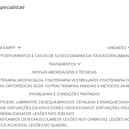
ecialistas!
 A EARFF
UNIDADES
FF
DEPOIMENTOS E CASOS DE SUCESSO
BARRA DA TIJUCA
COPACABAN
TRATAMENTOS
NOSSAS ABORDAGENS E TÉCNICAS
SIOTERAPIA OROFACIAL
04. FISIOTERAPIA VESTIBULAR
05. FISIOTERAPIA
LHAS ORTOPÉDICAS 3D
09. OUTRAS TERAPIAS MANUAIS E MÉTODOS AV
PROBLEMAS E CONDIÇÕES TRATADAS
RTIGENS, LABIRINTITE, DESEQUILÍBRIOS
03. CEFALEIAS E ENXAQUECAS
O
06. DISFUNÇÕES DA ATM E DORES OROFASCIAIS
07. DISFUNÇÕES VIS
GENERALIZADAS
09. LESÕES NOS JOELHOS
E DISTÚRBIOS OSTEOMUSCULARES
11. LESÕES NOS OMBROS
12. LESÕES 
OS E AGUDOS
14. LESÕES NO QUADRIL