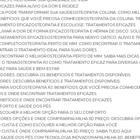
ICAZES PARA ALÍVIO DA DOR E RIGIDEZ
TICA PODE TRANSFORMAR SUA SAÚDE
OSTEOPATIA COLUNA: COMO ME
BENEFÍCIOS QUE VOCÊ PRECISA CONHECER
OSTEOPATIA DA COLUNA: T
ATAMENTO EFICAZ
OSTEOPATIA E ESCOLIOSE: TRATAMENTOS EFICAZES
ALIVIAR A DOR DE FORMA EFICAZ
OSTEOPATIA E HÉRNIA DE DISCO: SO
 TRATAMENTOS EFICAZES
OSTEOPATIA PARA NERVO CIÁTICO: ALÍVIO E
A COMPLETO
OSTEOPATIA PERTO DE MIM: COMO ENCONTRAR O TRATAM
ONTRAR O TRATAMENTO IDEAL PARA SUAS DORES
A ENCONTRAR O MELHOR
OSTEOPATIA PERTO DE MIM: SAIBA MAIS DIC
E O TEMA
OSTEOPATIA RJ COMO TRATAMENTO EFICAZ PARA DIVERSAS
CAZ PARA SAÚDE E BEM-ESTAR
S DORES: DESCUBRA OS BENEFÍCIOS E TRATAMENTOS DISPONÍVEIS
DORES: DESCUBRA BENEFÍCIOS E TRATAMENTOS DISPONÍVEIS
 PARA VOCÊ
OSTEOPATIA RJ: BENEFÍCIOS QUE VOCÊ PRECISA CONHECE
CIOS E ONDE ENCONTRAR TRATAMENTOS EFICAZES
 BENEFÍCIOS E ONDE ENCONTRAR TRATAMENTOS EFICAZES
FORTO E SAÚDE DOS PÉS
 ESCOLHER A MELHOR OPÇÃO PARA O SEU CONFORTO
LHORES OPÇÕES E ONDE COMPRAR
PALMILHA 3D PREÇO: DESCUBRA OF
TO CUSTA E COMO ESCOLHER A MELHOR OPÇÃO PARA VOCÊ
O CUSTA E ONDE COMPRAR
PALMILHA 3D PREÇO: SAIBA TUDO AQUI
E SAÚDE DOS PÉS COM TECNOLOGIA INOVADORA
PALMILHA 3D: BENE