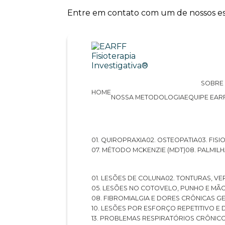
Entre em contato com um de nossos esp
SOBRE
HOME
NOSSA METODOLOGIA
EQUIPE EAR
01. QUIROPRAXIA
02. OSTEOPATIA
03. FI
07. MÉTODO MCKENZIE (MDT)
08. PALMI
01. LESÕES DE COLUNA
02. TONTURAS, VE
05. LESÕES NO COTOVELO, PUNHO E MÃ
08. FIBROMIALGIA E DORES CRÔNICAS 
10. LESÕES POR ESFORÇO REPETITIVO 
13. PROBLEMAS RESPIRATÓRIOS CRÔNIC