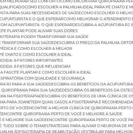
ODEM MELHORAR SEU CONFORTO
COMO ENCONTRAR QUIROPRAXIA PER
QUALIFICADO
COMO ESCOLHER A PALMILHA IDEAL PARA PÉ CHATO E
ISTA PARA SUAS NECESSIDADES DE SAÚDE
COMO ESCOLHER O MELH
CUPUNTURISTA E O QUE ESPERAR
COMO MELHORAR O ATENDIMENTO D
 COM ACUPUNTURISTA: O QUE ESPERAR
DESCUBRA A ACUPUNTURA RJ: 
ITE PLANTAR PODE ALIVIAR SUAS DORES
ISIOTERAPIA PODEM TRANSFORMAR SUA SAÚDE
E TRANSFORMAR SUA SAÚDE
DESCUBRA O PREÇO DA PALMILHA ORTO
OPÉDICA E COMO ESCOLHER A MELHOR
 PÉ CHATO E COMO ESCOLHER A IDEAL
MEDIDA: 6 FATORES IMPORTANTES
EDIDA: 6 FATORES QUE INFLUENCIAM
A FASCITE PLANTAR E COMO ESCOLHER A IDEAL
RESPIRATÓRIA COM QUALIDADE E SEGURANÇA
RA RJ PARA A SUA SAÚDE
DESCUBRA OS BENEFÍCIOS DA ACUPUNTURA
DE QUIROPRAXIA PARA SUA SAÚDE
DESCUBRA OS BENEFÍCIOS DA OSTE
XIA NA FISIOTERAPIA
DESCUBRA OS BENEFÍCIOS DE UMA CLÍNICA DE 
LHA PARA JOANETE
EM QUAIS CASOS A FISIOTERAPIA É RECOMENDADA
PERTO DE VOCÊ
ENCONTRE A MELHOR CLÍNICA DE QUIROPRAXIA PERTO
Ê
ENCONTRE QUIROPRAXIA PERTO DE VOCÊ E MELHORE A SAÚDE
Ê E MELHORE SUA SAÚDE
ENCONTRE QUIROPRAXIA PERTO DE VOCÊ PA
Ê: TUDO SOBRE O TEMA
ESTRATÉGIAS PARA ALIVIAR O NEUROMA DE 
LMILHA 3D
FISIOTERAPIA DE REABILITAÇÃO VESTIBULAR PARA MELHOR