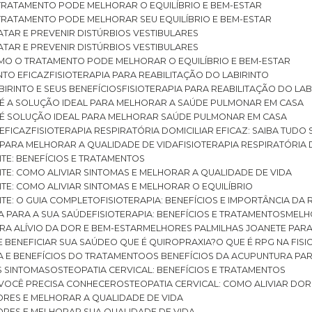
O TRATAMENTO PODE MELHORAR O EQUILÍBRIO E BEM-ESTAR
O TRATAMENTO PODE MELHORAR SEU EQUILÍBRIO E BEM-ESTAR
RATAR E PREVENIR DISTÚRBIOS VESTIBULARES
RATAR E PREVENIR DISTÚRBIOS VESTIBULARES
 COMO O TRATAMENTO PODE MELHORAR O EQUILÍBRIO E BEM-ESTAR
NTO EFICAZ
FISIOTERAPIA PARA REABILITAÇÃO DO LABIRINTO
BIRINTO E SEUS BENEFÍCIOS
FISIOTERAPIA PARA REABILITAÇÃO DO L
AR É A SOLUÇÃO IDEAL PARA MELHORAR A SAÚDE PULMONAR EM CASA
AR É SOLUÇÃO IDEAL PARA MELHORAR SAÚDE PULMONAR EM CASA
 EFICAZ
FISIOTERAPIA RESPIRATÓRIA DOMICILIAR EFICAZ: SAIBA TUDO
R PARA MELHORAR A QUALIDADE DE VIDA
FISIOTERAPIA RESPIRATÓRIA 
TITE: BENEFÍCIOS E TRATAMENTOS
NTITE: COMO ALIVIAR SINTOMAS E MELHORAR A QUALIDADE DE VIDA
TITE: COMO ALIVIAR SINTOMAS E MELHORAR O EQUILÍBRIO
TITE: O GUIA COMPLETO
FISIOTERAPIA: BENEFÍCIOS E IMPORTÂNCIA DA 
IA PARA A SUA SAÚDE
FISIOTERAPIA: BENEFÍCIOS E TRATAMENTOS
MEL
ARA ALÍVIO DA DOR E BEM-ESTAR
MELHORES PALMILHAS JOANETE PAR
E BENEFICIAR SUA SAÚDE
O QUE É QUIROPRAXIA?
O QUE É RPG NA FIS
IA E BENEFÍCIOS DO TRATAMENTO
OS BENEFÍCIOS DA ACUPUNTURA PA
US SINTOMAS
OSTEOPATIA CERVICAL: BENEFÍCIOS E TRATAMENTOS
E VOCÊ PRECISA CONHECER
OSTEOPATIA CERVICAL: COMO ALIVIAR DO
DORES E MELHORAR A QUALIDADE DE VIDA
DORES E MELHORAR SUA QUALIDADE DE VIDA