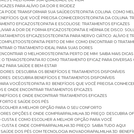
ICAZES PARA ALÍVIO DA DOR E RIGIDEZ
TICA PODE TRANSFORMAR SUA SAÚDE
OSTEOPATIA COLUNA: COMO ME
BENEFÍCIOS QUE VOCÊ PRECISA CONHECER
OSTEOPATIA DA COLUNA: T
ATAMENTO EFICAZ
OSTEOPATIA E ESCOLIOSE: TRATAMENTOS EFICAZES
ALIVIAR A DOR DE FORMA EFICAZ
OSTEOPATIA E HÉRNIA DE DISCO: SO
 TRATAMENTOS EFICAZES
OSTEOPATIA PARA NERVO CIÁTICO: ALÍVIO E
A COMPLETO
OSTEOPATIA PERTO DE MIM: COMO ENCONTRAR O TRATAM
ONTRAR O TRATAMENTO IDEAL PARA SUAS DORES
A ENCONTRAR O MELHOR
OSTEOPATIA PERTO DE MIM: SAIBA MAIS DIC
E O TEMA
OSTEOPATIA RJ COMO TRATAMENTO EFICAZ PARA DIVERSAS
CAZ PARA SAÚDE E BEM-ESTAR
S DORES: DESCUBRA OS BENEFÍCIOS E TRATAMENTOS DISPONÍVEIS
DORES: DESCUBRA BENEFÍCIOS E TRATAMENTOS DISPONÍVEIS
 PARA VOCÊ
OSTEOPATIA RJ: BENEFÍCIOS QUE VOCÊ PRECISA CONHECE
CIOS E ONDE ENCONTRAR TRATAMENTOS EFICAZES
 BENEFÍCIOS E ONDE ENCONTRAR TRATAMENTOS EFICAZES
FORTO E SAÚDE DOS PÉS
 ESCOLHER A MELHOR OPÇÃO PARA O SEU CONFORTO
LHORES OPÇÕES E ONDE COMPRAR
PALMILHA 3D PREÇO: DESCUBRA OF
TO CUSTA E COMO ESCOLHER A MELHOR OPÇÃO PARA VOCÊ
O CUSTA E ONDE COMPRAR
PALMILHA 3D PREÇO: SAIBA TUDO AQUI
E SAÚDE DOS PÉS COM TECNOLOGIA INOVADORA
PALMILHA 3D: BENE