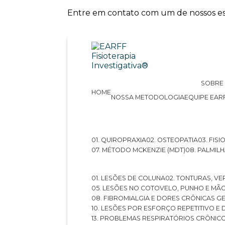
Entre em contato com um de nossos esp
SOBRE
HOME
NOSSA METODOLOGIA
EQUIPE EAR
01. QUIROPRAXIA
02. OSTEOPATIA
03. FI
07. MÉTODO MCKENZIE (MDT)
08. PALMI
01. LESÕES DE COLUNA
02. TONTURAS, VE
05. LESÕES NO COTOVELO, PUNHO E MÃ
08. FIBROMIALGIA E DORES CRÔNICAS 
10. LESÕES POR ESFORÇO REPETITIVO 
13. PROBLEMAS RESPIRATÓRIOS CRÔNIC