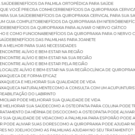
A SAÚDE
BENEFÍCIOS DA PALMILA ORTOPÉDICA PARA SAÚDE
E QUE VOCÊ PRECISA CONHECER
BENEFÍCIOS DA QUIROPRAXIA CERVIC
 PARA SUA SAÚDE
BENEFÍCIOS DA QUIROPRAXIA CERVICAL PARA SUA 
: UM GUIA COMPLETO
BENEFÍCIOS DA QUIROPRAXIA EM NITERÓI
BENEFÍ
AÚDE
BENEFÍCIOS DA QUIROPRAXIA PARA ALIVIAR O NERVO CIÁTICO
ELHO E COMO FUNCIONA
BENEFÍCIOS DA QUIROPRAXIA PARA O NERVO C
 SAÚDE
BENEFÍCIOS DAS PALMILHAS PARA JOANETE
ER A MELHOR PARA SUAS NECESSIDADES
: ENCONTRE ALÍVIO E BEM-ESTAR NA REGIÃO
: ENCONTRE ALÍVIO E BEM-ESTAR NA SUA REGIÃO
: ENCONTRE ALÍVIO E BEM-ESTAR PELA REGIÃO
 LOCALIZE ALÍVIO E BEM-ESTAR NA SUA REGIÃO
CLÍNICA DE QUIROPRA
ENXAQUECA DE FORMA EFICAZ
ENXAQUECA E MELHORAR SUA QUALIDADE DE VIDA
 ENXAQUECA NATURALMENTE
COMO A CONSULTA COM UM ACUPUNTURI
 REABILITAÇÃO DO LABIRINTO
OMICILIAR PODE MELHORAR SUA QUALIDADE DE VIDA
DE MELHORAR SUA SAÚDE
COMO A OSTEOPATIA PARA COLUNA PODE 
TRATAMENTO DA HÉRNIA DE DISCO
COMO A OSTEOPATIA PODE ALIVIAR
R SUA QUALIDADE DE VIDA
COMO A PALMILHA PARA ESPORÃO PODE A
AR PODE ALIVIAR SUAS DORES
COMO A QUIROPRAXIA PODE AJUDAR N
ORES NO JOELHO
COMO AS PALMILHAS AJUDAM NO SEU TRATAMENTO?