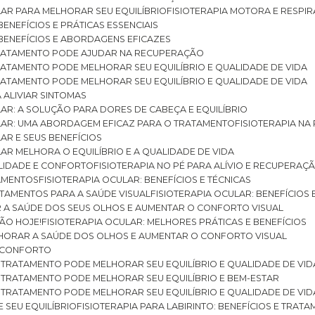
ULAR PARA MELHORAR SEU EQUILÍBRIO
FISIOTERAPIA MOTORA E RESPIR
BENEFÍCIOS E PRÁTICAS ESSENCIAIS
: BENEFÍCIOS E ABORDAGENS EFICAZES
O TRATAMENTO PODE AJUDAR NA RECUPERAÇÃO
 TRATAMENTO PODE MELHORAR SEU EQUILÍBRIO E QUALIDADE DE VIDA
 TRATAMENTO PODE MELHORAR SEU EQUILÍBRIO E QUALIDADE DE VIDA
RA ALIVIAR SINTOMAS
ULAR: A SOLUÇÃO PARA DORES DE CABEÇA E EQUILÍBRIO
BULAR: UMA ABORDAGEM EFICAZ PARA O TRATAMENTO
FISIOTERAPIA N
LAR E SEUS BENEFÍCIOS
ULAR MELHORA O EQUILÍBRIO E A QUALIDADE DE VIDA
ILIDADE E CONFORTO
FISIOTERAPIA NO PÉ PARA ALÍVIO E RECUPERAÇÃ
TAMENTOS
FISIOTERAPIA OCULAR: BENEFÍCIOS E TÉCNICAS
RATAMENTOS PARA A SAÚDE VISUAL
FISIOTERAPIA OCULAR: BENEFÍCIOS
R A SAÚDE DOS SEUS OLHOS E AUMENTAR O CONFORTO VISUAL
SÃO HOJE!
FISIOTERAPIA OCULAR: MELHORES PRÁTICAS E BENEFÍCIOS
ELHORAR A SAÚDE DOS OLHOS E AUMENTAR O CONFORTO VISUAL
 E CONFORTO
 O TRATAMENTO PODE MELHORAR SEU EQUILÍBRIO E QUALIDADE DE VID
 O TRATAMENTO PODE MELHORAR SEU EQUILÍBRIO E BEM-ESTAR
 O TRATAMENTO PODE MELHORAR SEU EQUILÍBRIO E QUALIDADE DE VID
E SEU EQUILÍBRIO
FISIOTERAPIA PARA LABIRINTO: BENEFÍCIOS E TRAT