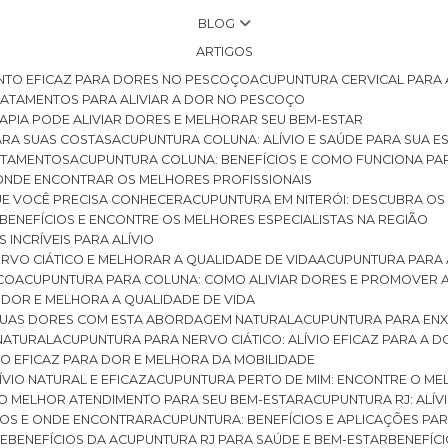
BLOG
ARTIGOS
NTO EFICAZ PARA DORES NO PESCOÇO
ACUPUNTURA CERVICAL PARA 
TRATAMENTOS PARA ALIVIAR A DOR NO PESCOÇO
RAPIA PODE ALIVIAR DORES E MELHORAR SEU BEM-ESTAR
ARA SUAS COSTAS
ACUPUNTURA COLUNA: ALÍVIO E SAÚDE PARA SUA E
RATAMENTOS
ACUPUNTURA COLUNA: BENEFÍCIOS E COMO FUNCIONA PA
E ONDE ENCONTRAR OS MELHORES PROFISSIONAIS
QUE VOCÊ PRECISA CONHECER
ACUPUNTURA EM NITERÓI: DESCUBRA OS
 BENEFÍCIOS E ENCONTRE OS MELHORES ESPECIALISTAS NA REGIÃO
 INCRÍVEIS PARA ALÍVIO
ERVO CIÁTICO E MELHORAR A QUALIDADE DE VIDA
ACUPUNTURA PARA 
ICO
ACUPUNTURA PARA COLUNA: COMO ALIVIAR DORES E PROMOVER 
 DOR E MELHORA A QUALIDADE DE VIDA
 SUAS DORES COM ESTA ABORDAGEM NATURAL
ACUPUNTURA PARA ENX
 NATURAL
ACUPUNTURA PARA NERVO CIÁTICO: ALÍVIO EFICAZ PARA A 
VIO EFICAZ PARA DOR E MELHORA DA MOBILIDADE
ÍVIO NATURAL E EFICAZ
ACUPUNTURA PERTO DE MIM: ENCONTRE O ME
 O MELHOR ATENDIMENTO PARA SEU BEM-ESTAR
ACUPUNTURA RJ: ALÍV
CIOS E ONDE ENCONTRAR
ACUPUNTURA: BENEFÍCIOS E APLICAÇÕES PA
DE
BENEFÍCIOS DA ACUPUNTURA RJ PARA SAÚDE E BEM-ESTAR
BENEFÍ