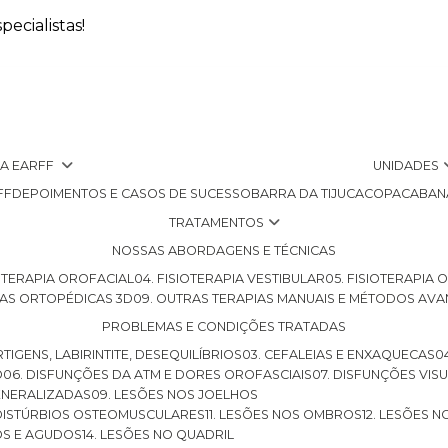
ecialistas!
 A EARFF
UNIDADES
FF
DEPOIMENTOS E CASOS DE SUCESSO
BARRA DA TIJUCA
COPACABAN
TRATAMENTOS
NOSSAS ABORDAGENS E TÉCNICAS
SIOTERAPIA OROFACIAL
04. FISIOTERAPIA VESTIBULAR
05. FISIOTERAPIA
LHAS ORTOPÉDICAS 3D
09. OUTRAS TERAPIAS MANUAIS E MÉTODOS AV
PROBLEMAS E CONDIÇÕES TRATADAS
RTIGENS, LABIRINTITE, DESEQUILÍBRIOS
03. CEFALEIAS E ENXAQUECAS
O
06. DISFUNÇÕES DA ATM E DORES OROFASCIAIS
07. DISFUNÇÕES VIS
GENERALIZADAS
09. LESÕES NOS JOELHOS
E DISTÚRBIOS OSTEOMUSCULARES
11. LESÕES NOS OMBROS
12. LESÕES 
OS E AGUDOS
14. LESÕES NO QUADRIL