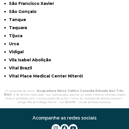
São Francisco Xavier
São Gonçalo
Tanque
Taquara
Tijuca
Urca
Vidigal
Vila Isabel Abolição
Vital Brazil
Vital Place Medical Center Niterói
O conteúdo do texto "
Acupuntura Nervo Ciático Consulta Estrada dos Três
Rios
" é de direito reservado. Sua reprodução, parcial ou total, mesmo citando nossos
links, é proibida sem a autorização do autor. Crime de violação de direito autoral –
artigo 184 do Código Penal –
Lei 9610/98 - Lei de direitos autorais
.
Acompanhe as redes sociais