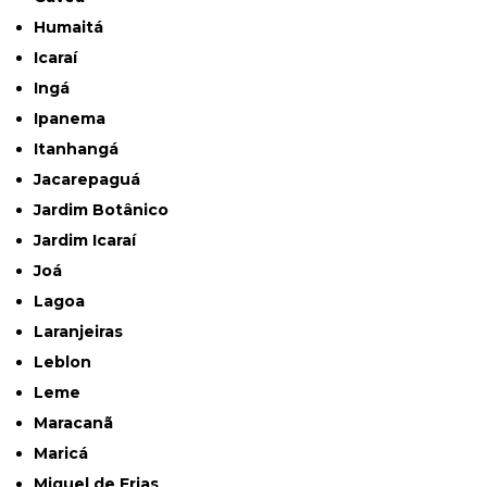
Humaitá
Icaraí
Ingá
Ipanema
Itanhangá
Jacarepaguá
Jardim Botânico
Jardim Icaraí
Joá
Lagoa
Laranjeiras
Leblon
Leme
Maracanã
Maricá
Miguel de Frias