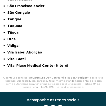
São Francisco Xavier
São Gonçalo
Tanque
Taquara
Tijuca
Urca
Vidigal
Vila Isabel Abolição
Vital Brazil
Vital Place Medical Center Niterói
O conteúdo do texto "
Acupuntura Dor Clínica Vila Isabel Abolição
" é de direito
reservado. Sua reprodução, parcial ou total, mesmo citando nossos links, é proibida
sem a autorização do autor. Crime de violação de direito autoral – artigo 184 do
Código Penal –
Lei 9610/98 - Lei de direitos autorais
.
Acompanhe as redes sociais