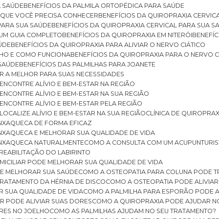
A SAÚDE
BENEFÍCIOS DA PALMILA ORTOPÉDICA PARA SAÚDE
E QUE VOCÊ PRECISA CONHECER
BENEFÍCIOS DA QUIROPRAXIA CERVIC
 PARA SUA SAÚDE
BENEFÍCIOS DA QUIROPRAXIA CERVICAL PARA SUA 
: UM GUIA COMPLETO
BENEFÍCIOS DA QUIROPRAXIA EM NITERÓI
BENEFÍ
AÚDE
BENEFÍCIOS DA QUIROPRAXIA PARA ALIVIAR O NERVO CIÁTICO
ELHO E COMO FUNCIONA
BENEFÍCIOS DA QUIROPRAXIA PARA O NERVO C
 SAÚDE
BENEFÍCIOS DAS PALMILHAS PARA JOANETE
ER A MELHOR PARA SUAS NECESSIDADES
: ENCONTRE ALÍVIO E BEM-ESTAR NA REGIÃO
: ENCONTRE ALÍVIO E BEM-ESTAR NA SUA REGIÃO
: ENCONTRE ALÍVIO E BEM-ESTAR PELA REGIÃO
 LOCALIZE ALÍVIO E BEM-ESTAR NA SUA REGIÃO
CLÍNICA DE QUIROPRA
ENXAQUECA DE FORMA EFICAZ
ENXAQUECA E MELHORAR SUA QUALIDADE DE VIDA
 ENXAQUECA NATURALMENTE
COMO A CONSULTA COM UM ACUPUNTURI
 REABILITAÇÃO DO LABIRINTO
OMICILIAR PODE MELHORAR SUA QUALIDADE DE VIDA
DE MELHORAR SUA SAÚDE
COMO A OSTEOPATIA PARA COLUNA PODE 
TRATAMENTO DA HÉRNIA DE DISCO
COMO A OSTEOPATIA PODE ALIVIAR
R SUA QUALIDADE DE VIDA
COMO A PALMILHA PARA ESPORÃO PODE A
AR PODE ALIVIAR SUAS DORES
COMO A QUIROPRAXIA PODE AJUDAR N
ORES NO JOELHO
COMO AS PALMILHAS AJUDAM NO SEU TRATAMENTO?