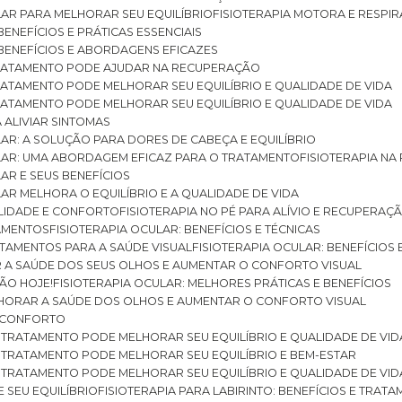
ULAR PARA MELHORAR SEU EQUILÍBRIO
FISIOTERAPIA MOTORA E RESPIR
BENEFÍCIOS E PRÁTICAS ESSENCIAIS
: BENEFÍCIOS E ABORDAGENS EFICAZES
O TRATAMENTO PODE AJUDAR NA RECUPERAÇÃO
 TRATAMENTO PODE MELHORAR SEU EQUILÍBRIO E QUALIDADE DE VIDA
 TRATAMENTO PODE MELHORAR SEU EQUILÍBRIO E QUALIDADE DE VIDA
RA ALIVIAR SINTOMAS
ULAR: A SOLUÇÃO PARA DORES DE CABEÇA E EQUILÍBRIO
BULAR: UMA ABORDAGEM EFICAZ PARA O TRATAMENTO
FISIOTERAPIA N
LAR E SEUS BENEFÍCIOS
ULAR MELHORA O EQUILÍBRIO E A QUALIDADE DE VIDA
ILIDADE E CONFORTO
FISIOTERAPIA NO PÉ PARA ALÍVIO E RECUPERAÇÃ
TAMENTOS
FISIOTERAPIA OCULAR: BENEFÍCIOS E TÉCNICAS
RATAMENTOS PARA A SAÚDE VISUAL
FISIOTERAPIA OCULAR: BENEFÍCIOS
R A SAÚDE DOS SEUS OLHOS E AUMENTAR O CONFORTO VISUAL
SÃO HOJE!
FISIOTERAPIA OCULAR: MELHORES PRÁTICAS E BENEFÍCIOS
ELHORAR A SAÚDE DOS OLHOS E AUMENTAR O CONFORTO VISUAL
 E CONFORTO
 O TRATAMENTO PODE MELHORAR SEU EQUILÍBRIO E QUALIDADE DE VID
 O TRATAMENTO PODE MELHORAR SEU EQUILÍBRIO E BEM-ESTAR
 O TRATAMENTO PODE MELHORAR SEU EQUILÍBRIO E QUALIDADE DE VID
E SEU EQUILÍBRIO
FISIOTERAPIA PARA LABIRINTO: BENEFÍCIOS E TRAT