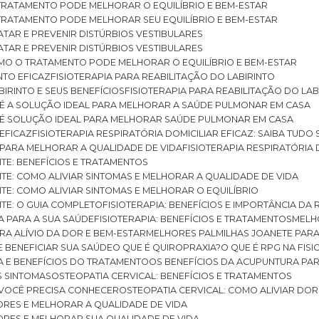
O TRATAMENTO PODE MELHORAR O EQUILÍBRIO E BEM-ESTAR
O TRATAMENTO PODE MELHORAR SEU EQUILÍBRIO E BEM-ESTAR
RATAR E PREVENIR DISTÚRBIOS VESTIBULARES
RATAR E PREVENIR DISTÚRBIOS VESTIBULARES
 COMO O TRATAMENTO PODE MELHORAR O EQUILÍBRIO E BEM-ESTAR
NTO EFICAZ
FISIOTERAPIA PARA REABILITAÇÃO DO LABIRINTO
BIRINTO E SEUS BENEFÍCIOS
FISIOTERAPIA PARA REABILITAÇÃO DO L
AR É A SOLUÇÃO IDEAL PARA MELHORAR A SAÚDE PULMONAR EM CASA
AR É SOLUÇÃO IDEAL PARA MELHORAR SAÚDE PULMONAR EM CASA
 EFICAZ
FISIOTERAPIA RESPIRATÓRIA DOMICILIAR EFICAZ: SAIBA TUDO
R PARA MELHORAR A QUALIDADE DE VIDA
FISIOTERAPIA RESPIRATÓRIA 
TITE: BENEFÍCIOS E TRATAMENTOS
NTITE: COMO ALIVIAR SINTOMAS E MELHORAR A QUALIDADE DE VIDA
TITE: COMO ALIVIAR SINTOMAS E MELHORAR O EQUILÍBRIO
TITE: O GUIA COMPLETO
FISIOTERAPIA: BENEFÍCIOS E IMPORTÂNCIA DA 
IA PARA A SUA SAÚDE
FISIOTERAPIA: BENEFÍCIOS E TRATAMENTOS
MEL
ARA ALÍVIO DA DOR E BEM-ESTAR
MELHORES PALMILHAS JOANETE PAR
E BENEFICIAR SUA SAÚDE
O QUE É QUIROPRAXIA?
O QUE É RPG NA FIS
IA E BENEFÍCIOS DO TRATAMENTO
OS BENEFÍCIOS DA ACUPUNTURA PA
US SINTOMAS
OSTEOPATIA CERVICAL: BENEFÍCIOS E TRATAMENTOS
E VOCÊ PRECISA CONHECER
OSTEOPATIA CERVICAL: COMO ALIVIAR DO
DORES E MELHORAR A QUALIDADE DE VIDA
DORES E MELHORAR SUA QUALIDADE DE VIDA