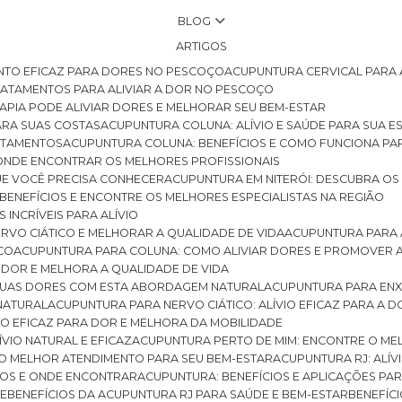
BLOG
ARTIGOS
NTO EFICAZ PARA DORES NO PESCOÇO
ACUPUNTURA CERVICAL PARA 
TRATAMENTOS PARA ALIVIAR A DOR NO PESCOÇO
RAPIA PODE ALIVIAR DORES E MELHORAR SEU BEM-ESTAR
ARA SUAS COSTAS
ACUPUNTURA COLUNA: ALÍVIO E SAÚDE PARA SUA E
RATAMENTOS
ACUPUNTURA COLUNA: BENEFÍCIOS E COMO FUNCIONA PA
E ONDE ENCONTRAR OS MELHORES PROFISSIONAIS
QUE VOCÊ PRECISA CONHECER
ACUPUNTURA EM NITERÓI: DESCUBRA OS
 BENEFÍCIOS E ENCONTRE OS MELHORES ESPECIALISTAS NA REGIÃO
 INCRÍVEIS PARA ALÍVIO
ERVO CIÁTICO E MELHORAR A QUALIDADE DE VIDA
ACUPUNTURA PARA 
ICO
ACUPUNTURA PARA COLUNA: COMO ALIVIAR DORES E PROMOVER 
 DOR E MELHORA A QUALIDADE DE VIDA
 SUAS DORES COM ESTA ABORDAGEM NATURAL
ACUPUNTURA PARA ENX
 NATURAL
ACUPUNTURA PARA NERVO CIÁTICO: ALÍVIO EFICAZ PARA A 
VIO EFICAZ PARA DOR E MELHORA DA MOBILIDADE
ÍVIO NATURAL E EFICAZ
ACUPUNTURA PERTO DE MIM: ENCONTRE O ME
 O MELHOR ATENDIMENTO PARA SEU BEM-ESTAR
ACUPUNTURA RJ: ALÍV
CIOS E ONDE ENCONTRAR
ACUPUNTURA: BENEFÍCIOS E APLICAÇÕES PA
DE
BENEFÍCIOS DA ACUPUNTURA RJ PARA SAÚDE E BEM-ESTAR
BENEFÍ