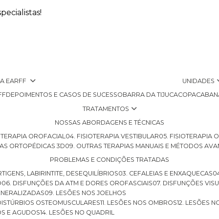
ecialistas!
 A EARFF
UNIDADES
FF
DEPOIMENTOS E CASOS DE SUCESSO
BARRA DA TIJUCA
COPACABAN
TRATAMENTOS
NOSSAS ABORDAGENS E TÉCNICAS
SIOTERAPIA OROFACIAL
04. FISIOTERAPIA VESTIBULAR
05. FISIOTERAPIA
LHAS ORTOPÉDICAS 3D
09. OUTRAS TERAPIAS MANUAIS E MÉTODOS AV
PROBLEMAS E CONDIÇÕES TRATADAS
RTIGENS, LABIRINTITE, DESEQUILÍBRIOS
03. CEFALEIAS E ENXAQUECAS
O
06. DISFUNÇÕES DA ATM E DORES OROFASCIAIS
07. DISFUNÇÕES VIS
GENERALIZADAS
09. LESÕES NOS JOELHOS
E DISTÚRBIOS OSTEOMUSCULARES
11. LESÕES NOS OMBROS
12. LESÕES 
OS E AGUDOS
14. LESÕES NO QUADRIL