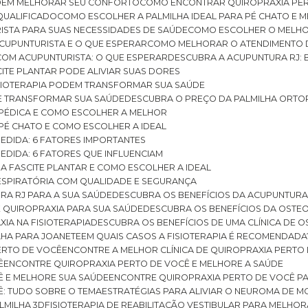
ODEM MELHORAR SEU CONFORTO
COMO ENCONTRAR QUIROPRAXIA PER
QUALIFICADO
COMO ESCOLHER A PALMILHA IDEAL PARA PÉ CHATO E
ISTA PARA SUAS NECESSIDADES DE SAÚDE
COMO ESCOLHER O MELH
CUPUNTURISTA E O QUE ESPERAR
COMO MELHORAR O ATENDIMENTO D
 COM ACUPUNTURISTA: O QUE ESPERAR
DESCUBRA A ACUPUNTURA RJ: 
ITE PLANTAR PODE ALIVIAR SUAS DORES
ISIOTERAPIA PODEM TRANSFORMAR SUA SAÚDE
E TRANSFORMAR SUA SAÚDE
DESCUBRA O PREÇO DA PALMILHA ORTO
OPÉDICA E COMO ESCOLHER A MELHOR
 PÉ CHATO E COMO ESCOLHER A IDEAL
MEDIDA: 6 FATORES IMPORTANTES
EDIDA: 6 FATORES QUE INFLUENCIAM
A FASCITE PLANTAR E COMO ESCOLHER A IDEAL
RESPIRATÓRIA COM QUALIDADE E SEGURANÇA
RA RJ PARA A SUA SAÚDE
DESCUBRA OS BENEFÍCIOS DA ACUPUNTURA
DE QUIROPRAXIA PARA SUA SAÚDE
DESCUBRA OS BENEFÍCIOS DA OSTE
XIA NA FISIOTERAPIA
DESCUBRA OS BENEFÍCIOS DE UMA CLÍNICA DE 
LHA PARA JOANETE
EM QUAIS CASOS A FISIOTERAPIA É RECOMENDADA
PERTO DE VOCÊ
ENCONTRE A MELHOR CLÍNICA DE QUIROPRAXIA PERTO
Ê
ENCONTRE QUIROPRAXIA PERTO DE VOCÊ E MELHORE A SAÚDE
Ê E MELHORE SUA SAÚDE
ENCONTRE QUIROPRAXIA PERTO DE VOCÊ PA
Ê: TUDO SOBRE O TEMA
ESTRATÉGIAS PARA ALIVIAR O NEUROMA DE 
LMILHA 3D
FISIOTERAPIA DE REABILITAÇÃO VESTIBULAR PARA MELHOR