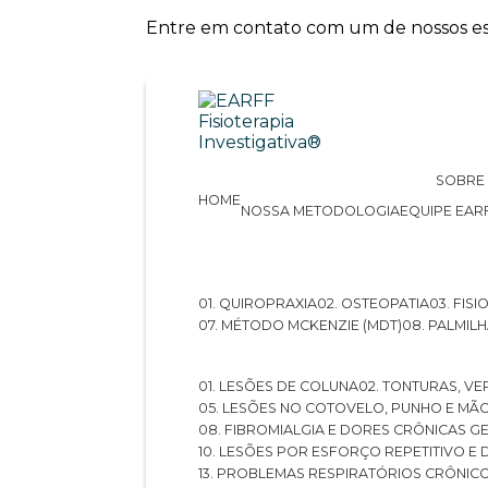
Entre em contato com um de nossos esp
SOBRE
HOME
NOSSA METODOLOGIA
EQUIPE EAR
01. QUIROPRAXIA
02. OSTEOPATIA
03. FI
07. MÉTODO MCKENZIE (MDT)
08. PALMI
01. LESÕES DE COLUNA
02. TONTURAS, VE
05. LESÕES NO COTOVELO, PUNHO E MÃ
08. FIBROMIALGIA E DORES CRÔNICAS 
10. LESÕES POR ESFORÇO REPETITIVO 
13. PROBLEMAS RESPIRATÓRIOS CRÔNIC