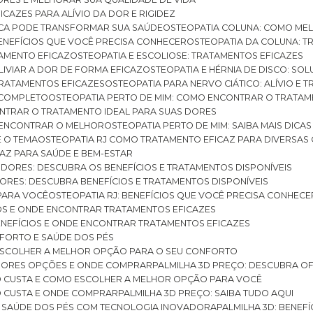
ICAZES PARA ALÍVIO DA DOR E RIGIDEZ
TICA PODE TRANSFORMAR SUA SAÚDE
OSTEOPATIA COLUNA: COMO ME
BENEFÍCIOS QUE VOCÊ PRECISA CONHECER
OSTEOPATIA DA COLUNA: T
ATAMENTO EFICAZ
OSTEOPATIA E ESCOLIOSE: TRATAMENTOS EFICAZES
ALIVIAR A DOR DE FORMA EFICAZ
OSTEOPATIA E HÉRNIA DE DISCO: SO
 TRATAMENTOS EFICAZES
OSTEOPATIA PARA NERVO CIÁTICO: ALÍVIO E
A COMPLETO
OSTEOPATIA PERTO DE MIM: COMO ENCONTRAR O TRATAM
ONTRAR O TRATAMENTO IDEAL PARA SUAS DORES
A ENCONTRAR O MELHOR
OSTEOPATIA PERTO DE MIM: SAIBA MAIS DIC
E O TEMA
OSTEOPATIA RJ COMO TRATAMENTO EFICAZ PARA DIVERSAS
CAZ PARA SAÚDE E BEM-ESTAR
S DORES: DESCUBRA OS BENEFÍCIOS E TRATAMENTOS DISPONÍVEIS
DORES: DESCUBRA BENEFÍCIOS E TRATAMENTOS DISPONÍVEIS
 PARA VOCÊ
OSTEOPATIA RJ: BENEFÍCIOS QUE VOCÊ PRECISA CONHECE
CIOS E ONDE ENCONTRAR TRATAMENTOS EFICAZES
 BENEFÍCIOS E ONDE ENCONTRAR TRATAMENTOS EFICAZES
FORTO E SAÚDE DOS PÉS
 ESCOLHER A MELHOR OPÇÃO PARA O SEU CONFORTO
LHORES OPÇÕES E ONDE COMPRAR
PALMILHA 3D PREÇO: DESCUBRA OF
TO CUSTA E COMO ESCOLHER A MELHOR OPÇÃO PARA VOCÊ
O CUSTA E ONDE COMPRAR
PALMILHA 3D PREÇO: SAIBA TUDO AQUI
E SAÚDE DOS PÉS COM TECNOLOGIA INOVADORA
PALMILHA 3D: BENE