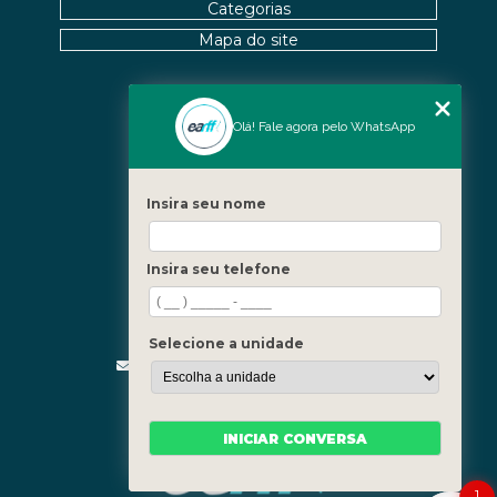
Categorias
Mapa do site
Nossas Unidades
Olá! Fale agora pelo WhatsApp
Icaraí - Niterói
Freguesia - Rio de Janeiro
Insira seu nome
Barra - Rio de Janeiro
Copacabana - Rio de Janeiro
Insira seu telefone
Fale Conosco
(21) 3619-5657
(21) 99390-3850
Selecione a unidade
contato@fisioterapiainvestigativa.com
Segunda a sexta, das 7h às 21h
INICIAR CONVERSA
1