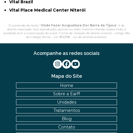
Vital Brazil
Vital Place Medical Center Niterói
O conteúdo do texto "
Onde Fazer Acupuntura Dor Barra da Tijuca
" é de
direito reservado. Sua reprodução, parcial ou total, mesmo citando nossos links, é
proibida sem a autorização do autor. Crime de violação de direito autoral – artigo 184
do Código Penal –
Lei 9610/98 - Lei de direitos autorais
.
Acompanhe as redes sociais
Mapa do Site
Home
Sobre a Earff
Unidades
Tratamentos
Blog
Contato