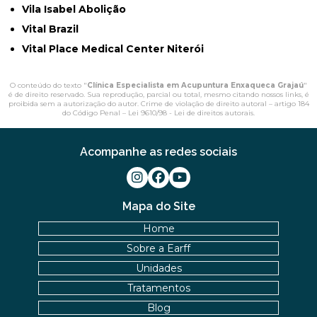
Vila Isabel Abolição
Vital Brazil
Vital Place Medical Center Niterói
O conteúdo do texto "
Clínica Especialista em Acupuntura Enxaqueca Grajaú
"
é de direito reservado. Sua reprodução, parcial ou total, mesmo citando nossos links, é
proibida sem a autorização do autor. Crime de violação de direito autoral – artigo 184
do Código Penal –
Lei 9610/98 - Lei de direitos autorais
.
Acompanhe as redes sociais
Mapa do Site
Home
Sobre a Earff
Unidades
Tratamentos
Blog