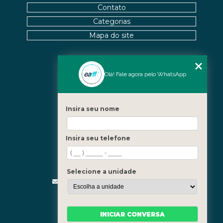
Contato
Categorias
Mapa do site
Nossas Unidades
Olá! Fale agora pelo WhatsApp
Icaraí - Niterói
Freguesia - Rio de Janeiro
Insira seu nome
Barra - Rio de Janeiro
Copacabana - Rio de Janeiro
Insira seu telefone
Fale Conosco
(21) 3619-5657
(21) 99390-3850
Selecione a unidade
contato@fisioterapiainvestigativa.com
Segunda a sexta, das 7h às 21h
INICIAR CONVERSA