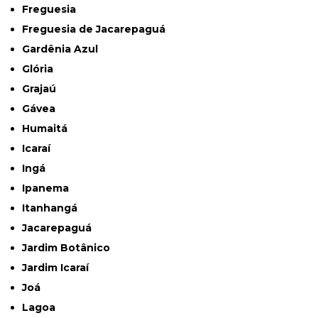
Freguesia
Freguesia de Jacarepaguá
Gardênia Azul
Glória
Grajaú
Gávea
Humaitá
Icaraí
Ingá
Ipanema
Itanhangá
Jacarepaguá
Jardim Botânico
Jardim Icaraí
Joá
Lagoa