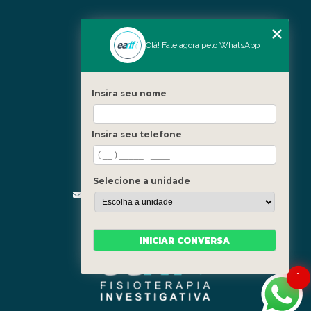
Nossas Unidades
Olá! Fale agora pelo WhatsApp
Icaraí - Niterói
Freguesia - Rio de Janeiro
Insira seu nome
Barra - Rio de Janeiro
Copacabana - Rio de Janeiro
Insira seu telefone
Fale Conosco
(21) 3619-5657
(21) 99390-3850
Selecione a unidade
contato@fisioterapiainvestigativa.com
Segunda a sexta, das 7h às 21h
INICIAR CONVERSA
1