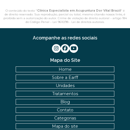
O conteúdo do texto "
Clínica Especialista em Acupuntura Dor Vital Brazil
" é
de direito reservado. Sua reprodução, parcial ou total, mesmo citando nossos links, é
proibida sem a autorização do autor. Crime de violação de direito autoral – artigo 184
do Código Penal –
Lei 9610/98 - Lei de direitos autorais
.
Acompanhe as redes sociais
Mapa do Site
Home
Sobre a Earff
Unidades
Tratamentos
Blog
Contato
Categorias
Mapa do site