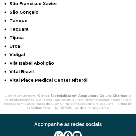
São Francisco Xavier
São Gonçalo
Tanque
Taquara
Tijuca
Urca
Vidigal
Vila Isabel Abolição
Vital Brazil
Vital Place Medical Center Niterói
O conteúdo do texto "
Clínica Especialista em Acupuntura Coluna Charitas
" é
de direito reservado. Sua reprodução, parcial ou total, mesmo citando nossos links, é
proibida sem a autorização do autor. Crime de violação de direito autoral – artigo 184
do Código Penal –
Lei 9610/98 - Lei de direitos autorais
.
Acompanhe as redes sociais