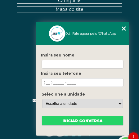
Categorias
Mapa do site
Nossas Unidades
Olá! Fale agora pelo WhatsApp
Icaraí - Niterói
Freguesia - Rio de Janeiro
Insira seu nome
Barra - Rio de Janeiro
Copacabana - Rio de Janeiro
Insira seu telefone
Fale Conosco
(21) 3619-5657
(21) 99390-3850
Selecione a unidade
contato@fisioterapiainvestigativa.com
Segunda a sexta, das 7h às 21h
INICIAR CONVERSA
1