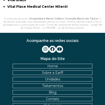
Vital Brazil
Vital Place Medical Center Niterói
O conteúdo do texto "
Acupuntura Nervo Ciático Consulta Barra da Tijuca
" é
de direito reservado. Sua reprodução, parcial ou total, mesmo citando nossos links, é
proibida sem a autorização do autor. Crime de violação de direito autoral – artigo 184
do Código Penal –
Lei 9610/98 - Lei de direitos autorais
.
Acompanhe as redes sociais
Mapa do Site
Home
Sobre a Earff
Unidades
Tratamentos
Blog
Contato