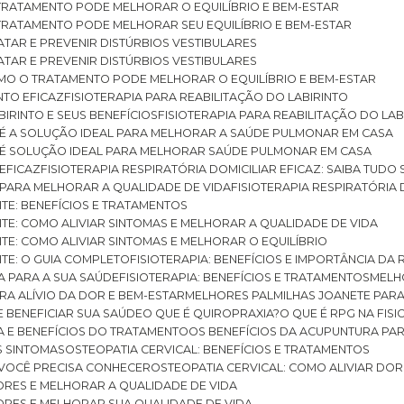
O TRATAMENTO PODE MELHORAR O EQUILÍBRIO E BEM-ESTAR
O TRATAMENTO PODE MELHORAR SEU EQUILÍBRIO E BEM-ESTAR
RATAR E PREVENIR DISTÚRBIOS VESTIBULARES
RATAR E PREVENIR DISTÚRBIOS VESTIBULARES
 COMO O TRATAMENTO PODE MELHORAR O EQUILÍBRIO E BEM-ESTAR
NTO EFICAZ
FISIOTERAPIA PARA REABILITAÇÃO DO LABIRINTO
BIRINTO E SEUS BENEFÍCIOS
FISIOTERAPIA PARA REABILITAÇÃO DO L
AR É A SOLUÇÃO IDEAL PARA MELHORAR A SAÚDE PULMONAR EM CASA
AR É SOLUÇÃO IDEAL PARA MELHORAR SAÚDE PULMONAR EM CASA
 EFICAZ
FISIOTERAPIA RESPIRATÓRIA DOMICILIAR EFICAZ: SAIBA TUDO
R PARA MELHORAR A QUALIDADE DE VIDA
FISIOTERAPIA RESPIRATÓRIA 
TITE: BENEFÍCIOS E TRATAMENTOS
NTITE: COMO ALIVIAR SINTOMAS E MELHORAR A QUALIDADE DE VIDA
TITE: COMO ALIVIAR SINTOMAS E MELHORAR O EQUILÍBRIO
TITE: O GUIA COMPLETO
FISIOTERAPIA: BENEFÍCIOS E IMPORTÂNCIA DA 
IA PARA A SUA SAÚDE
FISIOTERAPIA: BENEFÍCIOS E TRATAMENTOS
MEL
ARA ALÍVIO DA DOR E BEM-ESTAR
MELHORES PALMILHAS JOANETE PAR
E BENEFICIAR SUA SAÚDE
O QUE É QUIROPRAXIA?
O QUE É RPG NA FIS
IA E BENEFÍCIOS DO TRATAMENTO
OS BENEFÍCIOS DA ACUPUNTURA PA
US SINTOMAS
OSTEOPATIA CERVICAL: BENEFÍCIOS E TRATAMENTOS
E VOCÊ PRECISA CONHECER
OSTEOPATIA CERVICAL: COMO ALIVIAR DO
DORES E MELHORAR A QUALIDADE DE VIDA
DORES E MELHORAR SUA QUALIDADE DE VIDA