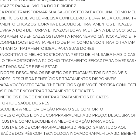
ICAZES PARA ALÍVIO DA DOR E RIGIDEZ
TICA PODE TRANSFORMAR SUA SAÚDE
OSTEOPATIA COLUNA: COMO ME
BENEFÍCIOS QUE VOCÊ PRECISA CONHECER
OSTEOPATIA DA COLUNA: T
ATAMENTO EFICAZ
OSTEOPATIA E ESCOLIOSE: TRATAMENTOS EFICAZES
ALIVIAR A DOR DE FORMA EFICAZ
OSTEOPATIA E HÉRNIA DE DISCO: SO
 TRATAMENTOS EFICAZES
OSTEOPATIA PARA NERVO CIÁTICO: ALÍVIO E
A COMPLETO
OSTEOPATIA PERTO DE MIM: COMO ENCONTRAR O TRATAM
ONTRAR O TRATAMENTO IDEAL PARA SUAS DORES
A ENCONTRAR O MELHOR
OSTEOPATIA PERTO DE MIM: SAIBA MAIS DIC
E O TEMA
OSTEOPATIA RJ COMO TRATAMENTO EFICAZ PARA DIVERSAS
CAZ PARA SAÚDE E BEM-ESTAR
S DORES: DESCUBRA OS BENEFÍCIOS E TRATAMENTOS DISPONÍVEIS
DORES: DESCUBRA BENEFÍCIOS E TRATAMENTOS DISPONÍVEIS
 PARA VOCÊ
OSTEOPATIA RJ: BENEFÍCIOS QUE VOCÊ PRECISA CONHECE
CIOS E ONDE ENCONTRAR TRATAMENTOS EFICAZES
 BENEFÍCIOS E ONDE ENCONTRAR TRATAMENTOS EFICAZES
FORTO E SAÚDE DOS PÉS
 ESCOLHER A MELHOR OPÇÃO PARA O SEU CONFORTO
LHORES OPÇÕES E ONDE COMPRAR
PALMILHA 3D PREÇO: DESCUBRA OF
TO CUSTA E COMO ESCOLHER A MELHOR OPÇÃO PARA VOCÊ
O CUSTA E ONDE COMPRAR
PALMILHA 3D PREÇO: SAIBA TUDO AQUI
E SAÚDE DOS PÉS COM TECNOLOGIA INOVADORA
PALMILHA 3D: BENE