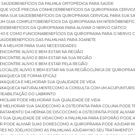
A SAÚDE
BENEFÍCIOS DA PALMILA ORTOPÉDICA PARA SAÚDE
E QUE VOCÊ PRECISA CONHECER
BENEFÍCIOS DA QUIROPRAXIA CERVIC
 PARA SUA SAÚDE
BENEFÍCIOS DA QUIROPRAXIA CERVICAL PARA SUA 
: UM GUIA COMPLETO
BENEFÍCIOS DA QUIROPRAXIA EM NITERÓI
BENEFÍ
AÚDE
BENEFÍCIOS DA QUIROPRAXIA PARA ALIVIAR O NERVO CIÁTICO
ELHO E COMO FUNCIONA
BENEFÍCIOS DA QUIROPRAXIA PARA O NERVO C
 SAÚDE
BENEFÍCIOS DAS PALMILHAS PARA JOANETE
ER A MELHOR PARA SUAS NECESSIDADES
: ENCONTRE ALÍVIO E BEM-ESTAR NA REGIÃO
: ENCONTRE ALÍVIO E BEM-ESTAR NA SUA REGIÃO
: ENCONTRE ALÍVIO E BEM-ESTAR PELA REGIÃO
 LOCALIZE ALÍVIO E BEM-ESTAR NA SUA REGIÃO
CLÍNICA DE QUIROPRA
ENXAQUECA DE FORMA EFICAZ
ENXAQUECA E MELHORAR SUA QUALIDADE DE VIDA
 ENXAQUECA NATURALMENTE
COMO A CONSULTA COM UM ACUPUNTURI
 REABILITAÇÃO DO LABIRINTO
OMICILIAR PODE MELHORAR SUA QUALIDADE DE VIDA
DE MELHORAR SUA SAÚDE
COMO A OSTEOPATIA PARA COLUNA PODE 
TRATAMENTO DA HÉRNIA DE DISCO
COMO A OSTEOPATIA PODE ALIVIAR
R SUA QUALIDADE DE VIDA
COMO A PALMILHA PARA ESPORÃO PODE A
AR PODE ALIVIAR SUAS DORES
COMO A QUIROPRAXIA PODE AJUDAR N
ORES NO JOELHO
COMO AS PALMILHAS AJUDAM NO SEU TRATAMENTO?