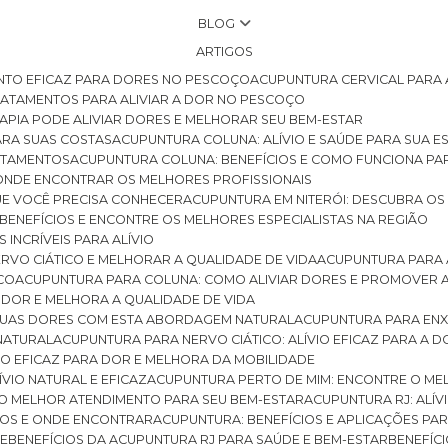
BLOG
ARTIGOS
NTO EFICAZ PARA DORES NO PESCOÇO
ACUPUNTURA CERVICAL PARA 
TRATAMENTOS PARA ALIVIAR A DOR NO PESCOÇO
RAPIA PODE ALIVIAR DORES E MELHORAR SEU BEM-ESTAR
ARA SUAS COSTAS
ACUPUNTURA COLUNA: ALÍVIO E SAÚDE PARA SUA E
RATAMENTOS
ACUPUNTURA COLUNA: BENEFÍCIOS E COMO FUNCIONA PA
E ONDE ENCONTRAR OS MELHORES PROFISSIONAIS
QUE VOCÊ PRECISA CONHECER
ACUPUNTURA EM NITERÓI: DESCUBRA OS
 BENEFÍCIOS E ENCONTRE OS MELHORES ESPECIALISTAS NA REGIÃO
 INCRÍVEIS PARA ALÍVIO
ERVO CIÁTICO E MELHORAR A QUALIDADE DE VIDA
ACUPUNTURA PARA 
ICO
ACUPUNTURA PARA COLUNA: COMO ALIVIAR DORES E PROMOVER 
 DOR E MELHORA A QUALIDADE DE VIDA
 SUAS DORES COM ESTA ABORDAGEM NATURAL
ACUPUNTURA PARA ENX
 NATURAL
ACUPUNTURA PARA NERVO CIÁTICO: ALÍVIO EFICAZ PARA A 
VIO EFICAZ PARA DOR E MELHORA DA MOBILIDADE
ÍVIO NATURAL E EFICAZ
ACUPUNTURA PERTO DE MIM: ENCONTRE O ME
 O MELHOR ATENDIMENTO PARA SEU BEM-ESTAR
ACUPUNTURA RJ: ALÍV
CIOS E ONDE ENCONTRAR
ACUPUNTURA: BENEFÍCIOS E APLICAÇÕES PA
DE
BENEFÍCIOS DA ACUPUNTURA RJ PARA SAÚDE E BEM-ESTAR
BENEFÍ