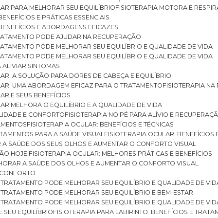
ULAR PARA MELHORAR SEU EQUILÍBRIO
FISIOTERAPIA MOTORA E RESPIR
BENEFÍCIOS E PRÁTICAS ESSENCIAIS
: BENEFÍCIOS E ABORDAGENS EFICAZES
O TRATAMENTO PODE AJUDAR NA RECUPERAÇÃO
 TRATAMENTO PODE MELHORAR SEU EQUILÍBRIO E QUALIDADE DE VIDA
 TRATAMENTO PODE MELHORAR SEU EQUILÍBRIO E QUALIDADE DE VIDA
RA ALIVIAR SINTOMAS
ULAR: A SOLUÇÃO PARA DORES DE CABEÇA E EQUILÍBRIO
BULAR: UMA ABORDAGEM EFICAZ PARA O TRATAMENTO
FISIOTERAPIA N
LAR E SEUS BENEFÍCIOS
ULAR MELHORA O EQUILÍBRIO E A QUALIDADE DE VIDA
ILIDADE E CONFORTO
FISIOTERAPIA NO PÉ PARA ALÍVIO E RECUPERAÇÃ
TAMENTOS
FISIOTERAPIA OCULAR: BENEFÍCIOS E TÉCNICAS
RATAMENTOS PARA A SAÚDE VISUAL
FISIOTERAPIA OCULAR: BENEFÍCIOS
R A SAÚDE DOS SEUS OLHOS E AUMENTAR O CONFORTO VISUAL
SÃO HOJE!
FISIOTERAPIA OCULAR: MELHORES PRÁTICAS E BENEFÍCIOS
ELHORAR A SAÚDE DOS OLHOS E AUMENTAR O CONFORTO VISUAL
 E CONFORTO
 O TRATAMENTO PODE MELHORAR SEU EQUILÍBRIO E QUALIDADE DE VID
 O TRATAMENTO PODE MELHORAR SEU EQUILÍBRIO E BEM-ESTAR
 O TRATAMENTO PODE MELHORAR SEU EQUILÍBRIO E QUALIDADE DE VID
E SEU EQUILÍBRIO
FISIOTERAPIA PARA LABIRINTO: BENEFÍCIOS E TRAT