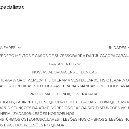
ecialistas!
 A EARFF
UNIDADES
FF
DEPOIMENTOS E CASOS DE SUCESSO
BARRA DA TIJUCA
COPACABAN
TRATAMENTOS
NOSSAS ABORDAGENS E TÉCNICAS
SIOTERAPIA OROFACIAL
04. FISIOTERAPIA VESTIBULAR
05. FISIOTERAPIA
LHAS ORTOPÉDICAS 3D
09. OUTRAS TERAPIAS MANUAIS E MÉTODOS AV
PROBLEMAS E CONDIÇÕES TRATADAS
RTIGENS, LABIRINTITE, DESEQUILÍBRIOS
03. CEFALEIAS E ENXAQUECAS
O
06. DISFUNÇÕES DA ATM E DORES OROFASCIAIS
07. DISFUNÇÕES VIS
GENERALIZADAS
09. LESÕES NOS JOELHOS
E DISTÚRBIOS OSTEOMUSCULARES
11. LESÕES NOS OMBROS
12. LESÕES 
OS E AGUDOS
14. LESÕES NO QUADRIL