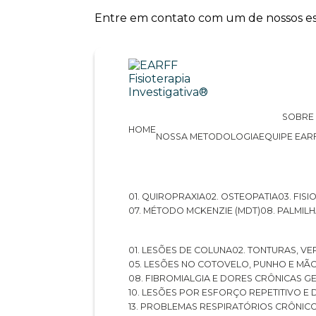
Entre em contato com um de nossos esp
SOBRE
HOME
NOSSA METODOLOGIA
EQUIPE EAR
01. QUIROPRAXIA
02. OSTEOPATIA
03. FI
07. MÉTODO MCKENZIE (MDT)
08. PALMI
01. LESÕES DE COLUNA
02. TONTURAS, VE
05. LESÕES NO COTOVELO, PUNHO E MÃ
08. FIBROMIALGIA E DORES CRÔNICAS 
10. LESÕES POR ESFORÇO REPETITIVO 
13. PROBLEMAS RESPIRATÓRIOS CRÔNIC