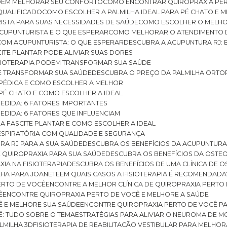
ODEM MELHORAR SEU CONFORTO
COMO ENCONTRAR QUIROPRAXIA PER
QUALIFICADO
COMO ESCOLHER A PALMILHA IDEAL PARA PÉ CHATO E
ISTA PARA SUAS NECESSIDADES DE SAÚDE
COMO ESCOLHER O MELH
CUPUNTURISTA E O QUE ESPERAR
COMO MELHORAR O ATENDIMENTO D
 COM ACUPUNTURISTA: O QUE ESPERAR
DESCUBRA A ACUPUNTURA RJ: 
ITE PLANTAR PODE ALIVIAR SUAS DORES
ISIOTERAPIA PODEM TRANSFORMAR SUA SAÚDE
E TRANSFORMAR SUA SAÚDE
DESCUBRA O PREÇO DA PALMILHA ORTO
OPÉDICA E COMO ESCOLHER A MELHOR
 PÉ CHATO E COMO ESCOLHER A IDEAL
MEDIDA: 6 FATORES IMPORTANTES
EDIDA: 6 FATORES QUE INFLUENCIAM
A FASCITE PLANTAR E COMO ESCOLHER A IDEAL
RESPIRATÓRIA COM QUALIDADE E SEGURANÇA
RA RJ PARA A SUA SAÚDE
DESCUBRA OS BENEFÍCIOS DA ACUPUNTURA
DE QUIROPRAXIA PARA SUA SAÚDE
DESCUBRA OS BENEFÍCIOS DA OSTE
XIA NA FISIOTERAPIA
DESCUBRA OS BENEFÍCIOS DE UMA CLÍNICA DE 
LHA PARA JOANETE
EM QUAIS CASOS A FISIOTERAPIA É RECOMENDADA
PERTO DE VOCÊ
ENCONTRE A MELHOR CLÍNICA DE QUIROPRAXIA PERTO
Ê
ENCONTRE QUIROPRAXIA PERTO DE VOCÊ E MELHORE A SAÚDE
Ê E MELHORE SUA SAÚDE
ENCONTRE QUIROPRAXIA PERTO DE VOCÊ PA
Ê: TUDO SOBRE O TEMA
ESTRATÉGIAS PARA ALIVIAR O NEUROMA DE 
LMILHA 3D
FISIOTERAPIA DE REABILITAÇÃO VESTIBULAR PARA MELHOR