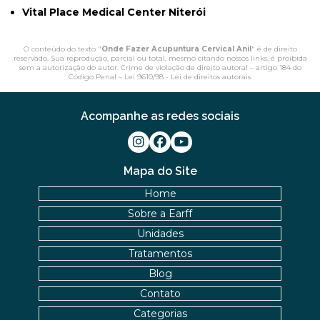
Vital Place Medical Center Niterói
O conteúdo do texto "
Onde Fazer Acupuntura Cervical Anil
" é de direito
reservado. Sua reprodução, parcial ou total, mesmo citando nossos links, é proibida
sem a autorização do autor. Crime de violação de direito autoral – artigo 184 do
Código Penal –
Lei 9610/98 - Lei de direitos autorais
.
Acompanhe as redes sociais
Mapa do Site
Home
Sobre a Earff
Unidades
Tratamentos
Blog
Contato
Categorias