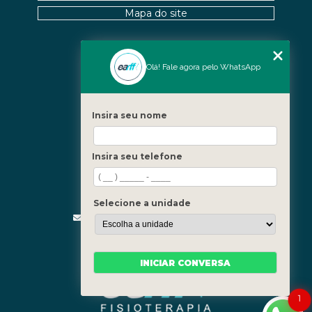
Mapa do site
Nossas Unidades
Olá! Fale agora pelo WhatsApp
Icaraí - Niterói
Freguesia - Rio de Janeiro
Insira seu nome
Barra - Rio de Janeiro
Copacabana - Rio de Janeiro
Insira seu telefone
Fale Conosco
(21) 3619-5657
(21) 99390-3850
Selecione a unidade
contato@fisioterapiainvestigativa.com
Segunda a sexta, das 7h às 21h
INICIAR CONVERSA
1