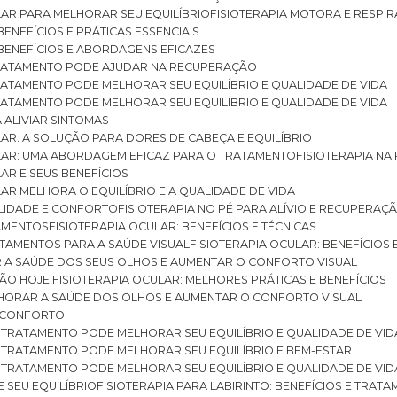
ULAR PARA MELHORAR SEU EQUILÍBRIO
FISIOTERAPIA MOTORA E RESPIR
BENEFÍCIOS E PRÁTICAS ESSENCIAIS
: BENEFÍCIOS E ABORDAGENS EFICAZES
O TRATAMENTO PODE AJUDAR NA RECUPERAÇÃO
 TRATAMENTO PODE MELHORAR SEU EQUILÍBRIO E QUALIDADE DE VIDA
 TRATAMENTO PODE MELHORAR SEU EQUILÍBRIO E QUALIDADE DE VIDA
RA ALIVIAR SINTOMAS
ULAR: A SOLUÇÃO PARA DORES DE CABEÇA E EQUILÍBRIO
BULAR: UMA ABORDAGEM EFICAZ PARA O TRATAMENTO
FISIOTERAPIA N
LAR E SEUS BENEFÍCIOS
ULAR MELHORA O EQUILÍBRIO E A QUALIDADE DE VIDA
ILIDADE E CONFORTO
FISIOTERAPIA NO PÉ PARA ALÍVIO E RECUPERAÇÃ
TAMENTOS
FISIOTERAPIA OCULAR: BENEFÍCIOS E TÉCNICAS
RATAMENTOS PARA A SAÚDE VISUAL
FISIOTERAPIA OCULAR: BENEFÍCIOS
R A SAÚDE DOS SEUS OLHOS E AUMENTAR O CONFORTO VISUAL
SÃO HOJE!
FISIOTERAPIA OCULAR: MELHORES PRÁTICAS E BENEFÍCIOS
ELHORAR A SAÚDE DOS OLHOS E AUMENTAR O CONFORTO VISUAL
 E CONFORTO
 O TRATAMENTO PODE MELHORAR SEU EQUILÍBRIO E QUALIDADE DE VID
 O TRATAMENTO PODE MELHORAR SEU EQUILÍBRIO E BEM-ESTAR
 O TRATAMENTO PODE MELHORAR SEU EQUILÍBRIO E QUALIDADE DE VID
E SEU EQUILÍBRIO
FISIOTERAPIA PARA LABIRINTO: BENEFÍCIOS E TRAT