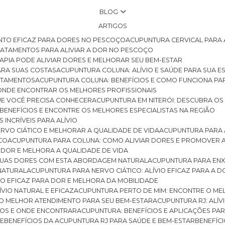
BLOG
ARTIGOS
NTO EFICAZ PARA DORES NO PESCOÇO
ACUPUNTURA CERVICAL PARA 
TRATAMENTOS PARA ALIVIAR A DOR NO PESCOÇO
RAPIA PODE ALIVIAR DORES E MELHORAR SEU BEM-ESTAR
ARA SUAS COSTAS
ACUPUNTURA COLUNA: ALÍVIO E SAÚDE PARA SUA E
RATAMENTOS
ACUPUNTURA COLUNA: BENEFÍCIOS E COMO FUNCIONA PA
E ONDE ENCONTRAR OS MELHORES PROFISSIONAIS
QUE VOCÊ PRECISA CONHECER
ACUPUNTURA EM NITERÓI: DESCUBRA OS
 BENEFÍCIOS E ENCONTRE OS MELHORES ESPECIALISTAS NA REGIÃO
 INCRÍVEIS PARA ALÍVIO
ERVO CIÁTICO E MELHORAR A QUALIDADE DE VIDA
ACUPUNTURA PARA 
ICO
ACUPUNTURA PARA COLUNA: COMO ALIVIAR DORES E PROMOVER 
 DOR E MELHORA A QUALIDADE DE VIDA
 SUAS DORES COM ESTA ABORDAGEM NATURAL
ACUPUNTURA PARA ENX
 NATURAL
ACUPUNTURA PARA NERVO CIÁTICO: ALÍVIO EFICAZ PARA A 
VIO EFICAZ PARA DOR E MELHORA DA MOBILIDADE
ÍVIO NATURAL E EFICAZ
ACUPUNTURA PERTO DE MIM: ENCONTRE O ME
 O MELHOR ATENDIMENTO PARA SEU BEM-ESTAR
ACUPUNTURA RJ: ALÍV
CIOS E ONDE ENCONTRAR
ACUPUNTURA: BENEFÍCIOS E APLICAÇÕES PA
DE
BENEFÍCIOS DA ACUPUNTURA RJ PARA SAÚDE E BEM-ESTAR
BENEFÍ