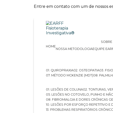
Entre em contato com um de nossos esp
SOBRE
HOME
NOSSA METODOLOGIA
EQUIPE EAR
01. QUIROPRAXIA
02. OSTEOPATIA
03. FI
07. MÉTODO MCKENZIE (MDT)
08. PALMI
01. LESÕES DE COLUNA
02. TONTURAS, VE
05. LESÕES NO COTOVELO, PUNHO E MÃ
08. FIBROMIALGIA E DORES CRÔNICAS 
10. LESÕES POR ESFORÇO REPETITIVO 
13. PROBLEMAS RESPIRATÓRIOS CRÔNIC