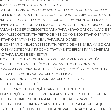
ICAZES PARA ALÍVIO DA DOR E RIGIDEZ
TICA PODE TRANSFORMAR SUA SAÚDE
OSTEOPATIA COLUNA: COMO ME
BENEFÍCIOS QUE VOCÊ PRECISA CONHECER
OSTEOPATIA DA COLUNA: T
ATAMENTO EFICAZ
OSTEOPATIA E ESCOLIOSE: TRATAMENTOS EFICAZES
ALIVIAR A DOR DE FORMA EFICAZ
OSTEOPATIA E HÉRNIA DE DISCO: SO
 TRATAMENTOS EFICAZES
OSTEOPATIA PARA NERVO CIÁTICO: ALÍVIO E
A COMPLETO
OSTEOPATIA PERTO DE MIM: COMO ENCONTRAR O TRATAM
ONTRAR O TRATAMENTO IDEAL PARA SUAS DORES
A ENCONTRAR O MELHOR
OSTEOPATIA PERTO DE MIM: SAIBA MAIS DIC
E O TEMA
OSTEOPATIA RJ COMO TRATAMENTO EFICAZ PARA DIVERSAS
CAZ PARA SAÚDE E BEM-ESTAR
S DORES: DESCUBRA OS BENEFÍCIOS E TRATAMENTOS DISPONÍVEIS
DORES: DESCUBRA BENEFÍCIOS E TRATAMENTOS DISPONÍVEIS
 PARA VOCÊ
OSTEOPATIA RJ: BENEFÍCIOS QUE VOCÊ PRECISA CONHECE
CIOS E ONDE ENCONTRAR TRATAMENTOS EFICAZES
 BENEFÍCIOS E ONDE ENCONTRAR TRATAMENTOS EFICAZES
FORTO E SAÚDE DOS PÉS
 ESCOLHER A MELHOR OPÇÃO PARA O SEU CONFORTO
LHORES OPÇÕES E ONDE COMPRAR
PALMILHA 3D PREÇO: DESCUBRA OF
TO CUSTA E COMO ESCOLHER A MELHOR OPÇÃO PARA VOCÊ
O CUSTA E ONDE COMPRAR
PALMILHA 3D PREÇO: SAIBA TUDO AQUI
E SAÚDE DOS PÉS COM TECNOLOGIA INOVADORA
PALMILHA 3D: BENE