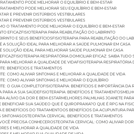
O TRATAMENTO PODE MELHORAR O EQUILÍBRIO E BEM-ESTAR
O TRATAMENTO PODE MELHORAR SEU EQUILÍBRIO E BEM-ESTAR
RATAR E PREVENIR DISTÚRBIOS VESTIBULARES
RATAR E PREVENIR DISTÚRBIOS VESTIBULARES
 COMO O TRATAMENTO PODE MELHORAR O EQUILÍBRIO E BEM-ESTAR
NTO EFICAZ
FISIOTERAPIA PARA REABILITAÇÃO DO LABIRINTO
BIRINTO E SEUS BENEFÍCIOS
FISIOTERAPIA PARA REABILITAÇÃO DO L
AR É A SOLUÇÃO IDEAL PARA MELHORAR A SAÚDE PULMONAR EM CASA
AR É SOLUÇÃO IDEAL PARA MELHORAR SAÚDE PULMONAR EM CASA
 EFICAZ
FISIOTERAPIA RESPIRATÓRIA DOMICILIAR EFICAZ: SAIBA TUDO
R PARA MELHORAR A QUALIDADE DE VIDA
FISIOTERAPIA RESPIRATÓRIA 
TITE: BENEFÍCIOS E TRATAMENTOS
NTITE: COMO ALIVIAR SINTOMAS E MELHORAR A QUALIDADE DE VIDA
TITE: COMO ALIVIAR SINTOMAS E MELHORAR O EQUILÍBRIO
TITE: O GUIA COMPLETO
FISIOTERAPIA: BENEFÍCIOS E IMPORTÂNCIA DA 
IA PARA A SUA SAÚDE
FISIOTERAPIA: BENEFÍCIOS E TRATAMENTOS
MEL
ARA ALÍVIO DA DOR E BEM-ESTAR
MELHORES PALMILHAS JOANETE PAR
E BENEFICIAR SUA SAÚDE
O QUE É QUIROPRAXIA?
O QUE É RPG NA FIS
IA E BENEFÍCIOS DO TRATAMENTO
OS BENEFÍCIOS DA ACUPUNTURA PA
US SINTOMAS
OSTEOPATIA CERVICAL: BENEFÍCIOS E TRATAMENTOS
E VOCÊ PRECISA CONHECER
OSTEOPATIA CERVICAL: COMO ALIVIAR DO
DORES E MELHORAR A QUALIDADE DE VIDA
DORES E MELHORAR SUA QUALIDADE DE VIDA