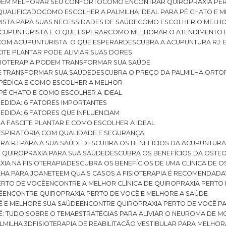
ODEM MELHORAR SEU CONFORTO
COMO ENCONTRAR QUIROPRAXIA PER
QUALIFICADO
COMO ESCOLHER A PALMILHA IDEAL PARA PÉ CHATO E
ISTA PARA SUAS NECESSIDADES DE SAÚDE
COMO ESCOLHER O MELH
CUPUNTURISTA E O QUE ESPERAR
COMO MELHORAR O ATENDIMENTO D
 COM ACUPUNTURISTA: O QUE ESPERAR
DESCUBRA A ACUPUNTURA RJ: 
ITE PLANTAR PODE ALIVIAR SUAS DORES
ISIOTERAPIA PODEM TRANSFORMAR SUA SAÚDE
E TRANSFORMAR SUA SAÚDE
DESCUBRA O PREÇO DA PALMILHA ORTO
OPÉDICA E COMO ESCOLHER A MELHOR
 PÉ CHATO E COMO ESCOLHER A IDEAL
MEDIDA: 6 FATORES IMPORTANTES
EDIDA: 6 FATORES QUE INFLUENCIAM
A FASCITE PLANTAR E COMO ESCOLHER A IDEAL
RESPIRATÓRIA COM QUALIDADE E SEGURANÇA
RA RJ PARA A SUA SAÚDE
DESCUBRA OS BENEFÍCIOS DA ACUPUNTURA
DE QUIROPRAXIA PARA SUA SAÚDE
DESCUBRA OS BENEFÍCIOS DA OSTE
XIA NA FISIOTERAPIA
DESCUBRA OS BENEFÍCIOS DE UMA CLÍNICA DE 
LHA PARA JOANETE
EM QUAIS CASOS A FISIOTERAPIA É RECOMENDADA
PERTO DE VOCÊ
ENCONTRE A MELHOR CLÍNICA DE QUIROPRAXIA PERTO
Ê
ENCONTRE QUIROPRAXIA PERTO DE VOCÊ E MELHORE A SAÚDE
Ê E MELHORE SUA SAÚDE
ENCONTRE QUIROPRAXIA PERTO DE VOCÊ PA
Ê: TUDO SOBRE O TEMA
ESTRATÉGIAS PARA ALIVIAR O NEUROMA DE 
LMILHA 3D
FISIOTERAPIA DE REABILITAÇÃO VESTIBULAR PARA MELHOR