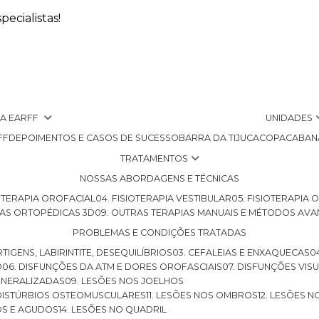
ecialistas!
 A EARFF
UNIDADES
FF
DEPOIMENTOS E CASOS DE SUCESSO
BARRA DA TIJUCA
COPACABAN
TRATAMENTOS
NOSSAS ABORDAGENS E TÉCNICAS
SIOTERAPIA OROFACIAL
04. FISIOTERAPIA VESTIBULAR
05. FISIOTERAPIA
LHAS ORTOPÉDICAS 3D
09. OUTRAS TERAPIAS MANUAIS E MÉTODOS AV
PROBLEMAS E CONDIÇÕES TRATADAS
RTIGENS, LABIRINTITE, DESEQUILÍBRIOS
03. CEFALEIAS E ENXAQUECAS
O
06. DISFUNÇÕES DA ATM E DORES OROFASCIAIS
07. DISFUNÇÕES VIS
GENERALIZADAS
09. LESÕES NOS JOELHOS
E DISTÚRBIOS OSTEOMUSCULARES
11. LESÕES NOS OMBROS
12. LESÕES 
OS E AGUDOS
14. LESÕES NO QUADRIL