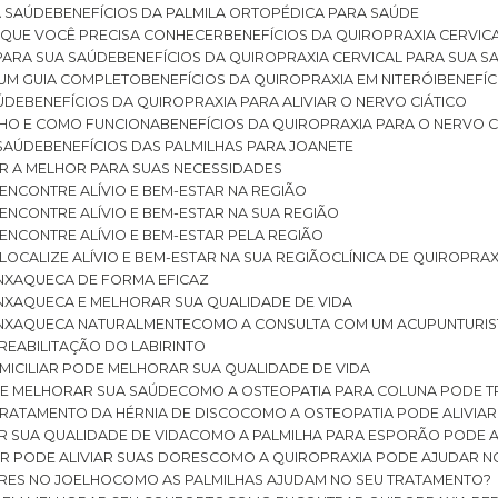
A SAÚDE
BENEFÍCIOS DA PALMILA ORTOPÉDICA PARA SAÚDE
E QUE VOCÊ PRECISA CONHECER
BENEFÍCIOS DA QUIROPRAXIA CERVIC
 PARA SUA SAÚDE
BENEFÍCIOS DA QUIROPRAXIA CERVICAL PARA SUA 
: UM GUIA COMPLETO
BENEFÍCIOS DA QUIROPRAXIA EM NITERÓI
BENEFÍ
AÚDE
BENEFÍCIOS DA QUIROPRAXIA PARA ALIVIAR O NERVO CIÁTICO
ELHO E COMO FUNCIONA
BENEFÍCIOS DA QUIROPRAXIA PARA O NERVO C
 SAÚDE
BENEFÍCIOS DAS PALMILHAS PARA JOANETE
ER A MELHOR PARA SUAS NECESSIDADES
: ENCONTRE ALÍVIO E BEM-ESTAR NA REGIÃO
: ENCONTRE ALÍVIO E BEM-ESTAR NA SUA REGIÃO
: ENCONTRE ALÍVIO E BEM-ESTAR PELA REGIÃO
 LOCALIZE ALÍVIO E BEM-ESTAR NA SUA REGIÃO
CLÍNICA DE QUIROPRA
ENXAQUECA DE FORMA EFICAZ
ENXAQUECA E MELHORAR SUA QUALIDADE DE VIDA
 ENXAQUECA NATURALMENTE
COMO A CONSULTA COM UM ACUPUNTURI
 REABILITAÇÃO DO LABIRINTO
OMICILIAR PODE MELHORAR SUA QUALIDADE DE VIDA
DE MELHORAR SUA SAÚDE
COMO A OSTEOPATIA PARA COLUNA PODE 
TRATAMENTO DA HÉRNIA DE DISCO
COMO A OSTEOPATIA PODE ALIVIAR
R SUA QUALIDADE DE VIDA
COMO A PALMILHA PARA ESPORÃO PODE A
AR PODE ALIVIAR SUAS DORES
COMO A QUIROPRAXIA PODE AJUDAR N
ORES NO JOELHO
COMO AS PALMILHAS AJUDAM NO SEU TRATAMENTO?