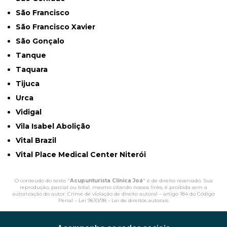
São Francisco
São Francisco Xavier
São Gonçalo
Tanque
Taquara
Tijuca
Urca
Vidigal
Vila Isabel Abolição
Vital Brazil
Vital Place Medical Center Niterói
O conteúdo do texto "
Acupunturista Clínica Joá
" é de direito reservado. Sua
reprodução, parcial ou total, mesmo citando nossos links, é proibida sem a
autorização do autor. Crime de violação de direito autoral – artigo 184 do Código
Penal –
Lei 9610/98 - Lei de direitos autorais
.