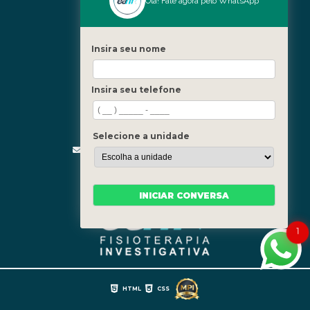
Nossas Unidades
Olá! Fale agora pelo WhatsApp
Icaraí - Niterói
Freguesia - Rio de Janeiro
Insira seu nome
Barra - Rio de Janeiro
Copacabana - Rio de Janeiro
Insira seu telefone
Fale Conosco
(21) 3619-5657
(21) 99390-3850
Selecione a unidade
contato@fisioterapiainvestigativa.com
Segunda a sexta, das 7h às 21h
INICIAR CONVERSA
1
HTML
CSS