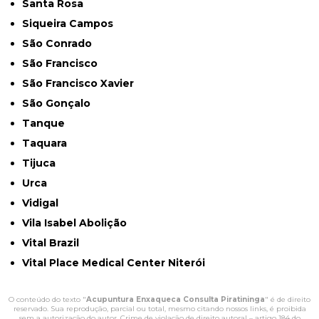
Santa Rosa
Siqueira Campos
São Conrado
São Francisco
São Francisco Xavier
São Gonçalo
Tanque
Taquara
Tijuca
Urca
Vidigal
Vila Isabel Abolição
Vital Brazil
Vital Place Medical Center Niterói
O conteúdo do texto "
Acupuntura Enxaqueca Consulta Piratininga
" é de direito
reservado. Sua reprodução, parcial ou total, mesmo citando nossos links, é proibida
sem a autorização do autor. Crime de violação de direito autoral – artigo 184 do