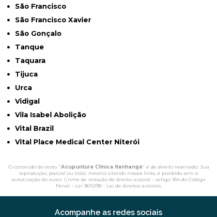
São Francisco
São Francisco Xavier
São Gonçalo
Tanque
Taquara
Tijuca
Urca
Vidigal
Vila Isabel Abolição
Vital Brazil
Vital Place Medical Center Niterói
O conteúdo do texto "
Acupuntura Clínica Itanhangá
" é de direito reservado. Sua
reprodução, parcial ou total, mesmo citando nossos links, é proibida sem a
autorização do autor. Crime de violação de direito autoral – artigo 184 do Código
Penal –
Lei 9610/98 - Lei de direitos autorais
.
Acompanhe as redes sociais