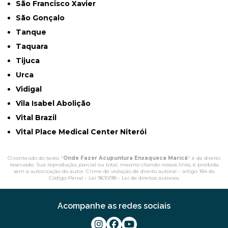
São Francisco Xavier
São Gonçalo
Tanque
Taquara
Tijuca
Urca
Vidigal
Vila Isabel Abolição
Vital Brazil
Vital Place Medical Center Niterói
O conteúdo do texto "
Onde Fazer Acupuntura Enxaqueca Maricá
" é de direito
reservado. Sua reprodução, parcial ou total, mesmo citando nossos links, é proibida
sem a autorização do autor. Crime de violação de direito autoral – artigo 184 do
Código Penal –
Lei 9610/98 - Lei de direitos autorais
.
Acompanhe as redes sociais