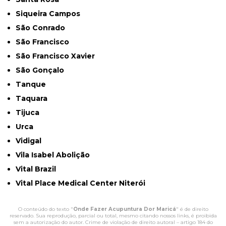
Siqueira Campos
São Conrado
São Francisco
São Francisco Xavier
São Gonçalo
Tanque
Taquara
Tijuca
Urca
Vidigal
Vila Isabel Abolição
Vital Brazil
Vital Place Medical Center Niterói
O conteúdo do texto "
Onde Fazer Acupuntura Dor Maricá
" é de direito
reservado. Sua reprodução, parcial ou total, mesmo citando nossos links, é proibida
sem a autorização do autor. Crime de violação de direito autoral – artigo 184 do