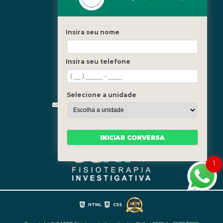
Icaraí - Niterói
Freguesia - Rio de Janeiro
Insira seu nome
Barra - Rio de Janeiro
Copacabana - Rio de Janeiro
Insira seu telefone
Fale Conosco
(21) 3619-5657
(21) 99390-3850
Selecione a unidade
contato@fisioterapiainvestigativa.com
Segunda a sexta, das 7h às 21h
INICIAR CONVERSA
1
HTML
CSS