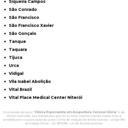
Siqueira Campos
São Conrado
São Francisco
São Francisco Xavier
São Gonçalo
Tanque
Taquara
Tijuca
Urca
Vidigal
Vila Isabel Abolição
Vital Brazil
Vital Place Medical Center Niterói
O conteúdo do texto "
Clínica Especialista em Acupuntura Cervical Glória
" é de
direito reservado. Sua reprodução, parcial ou total, mesmo citando nossos links, é
proibida sem a autorização do autor. Crime de violação de direito autoral – artigo 184
do Código Penal –
Lei 9610/98 - Lei de direitos autorais
.