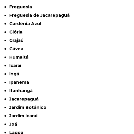
Freguesia
Freguesia de Jacarepaguá
Gardênia Azul
Glória
Grajaú
Gávea
Humaitá
Icaraí
Ingá
Ipanema
Itanhangá
Jacarepaguá
Jardim Botânico
Jardim Icaraí
Joá
Lagoa