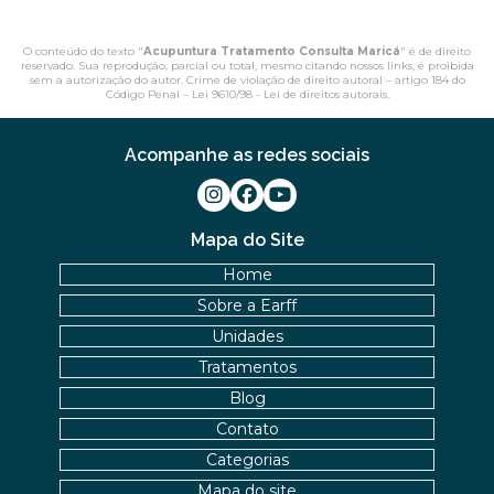
O conteúdo do texto "
Acupuntura Tratamento Consulta Maricá
" é de direito
reservado. Sua reprodução, parcial ou total, mesmo citando nossos links, é proibida
sem a autorização do autor. Crime de violação de direito autoral – artigo 184 do
Código Penal –
Lei 9610/98 - Lei de direitos autorais
.
Acompanhe as redes sociais
Mapa do Site
Home
Sobre a Earff
Unidades
Tratamentos
Blog
Contato
Categorias
Mapa do site