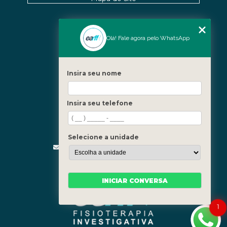
Nossas Unidades
Olá! Fale agora pelo WhatsApp
Icaraí - Niterói
Freguesia - Rio de Janeiro
Insira seu nome
Barra - Rio de Janeiro
Copacabana - Rio de Janeiro
Insira seu telefone
Fale Conosco
(21) 3619-5657
(21) 99390-3850
Selecione a unidade
contato@fisioterapiainvestigativa.com
Segunda a sexta, das 7h às 21h
INICIAR CONVERSA
1