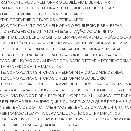
O TRATAMENTO PODE MELHORAR O EQUILÍBRIO E BEM-ESTAR
O TRATAMENTO PODE MELHORAR SEU EQUILÍBRIO E BEM-ESTAR
RATAR E PREVENIR DISTÚRBIOS VESTIBULARES
RATAR E PREVENIR DISTÚRBIOS VESTIBULARES
 COMO O TRATAMENTO PODE MELHORAR O EQUILÍBRIO E BEM-ESTAR
NTO EFICAZ
FISIOTERAPIA PARA REABILITAÇÃO DO LABIRINTO
BIRINTO E SEUS BENEFÍCIOS
FISIOTERAPIA PARA REABILITAÇÃO DO L
AR É A SOLUÇÃO IDEAL PARA MELHORAR A SAÚDE PULMONAR EM CASA
AR É SOLUÇÃO IDEAL PARA MELHORAR SAÚDE PULMONAR EM CASA
 EFICAZ
FISIOTERAPIA RESPIRATÓRIA DOMICILIAR EFICAZ: SAIBA TUDO
R PARA MELHORAR A QUALIDADE DE VIDA
FISIOTERAPIA RESPIRATÓRIA 
TITE: BENEFÍCIOS E TRATAMENTOS
NTITE: COMO ALIVIAR SINTOMAS E MELHORAR A QUALIDADE DE VIDA
TITE: COMO ALIVIAR SINTOMAS E MELHORAR O EQUILÍBRIO
TITE: O GUIA COMPLETO
FISIOTERAPIA: BENEFÍCIOS E IMPORTÂNCIA DA 
IA PARA A SUA SAÚDE
FISIOTERAPIA: BENEFÍCIOS E TRATAMENTOS
MEL
ARA ALÍVIO DA DOR E BEM-ESTAR
MELHORES PALMILHAS JOANETE PAR
E BENEFICIAR SUA SAÚDE
O QUE É QUIROPRAXIA?
O QUE É RPG NA FIS
IA E BENEFÍCIOS DO TRATAMENTO
OS BENEFÍCIOS DA ACUPUNTURA PA
US SINTOMAS
OSTEOPATIA CERVICAL: BENEFÍCIOS E TRATAMENTOS
E VOCÊ PRECISA CONHECER
OSTEOPATIA CERVICAL: COMO ALIVIAR DO
DORES E MELHORAR A QUALIDADE DE VIDA
DORES E MELHORAR SUA QUALIDADE DE VIDA