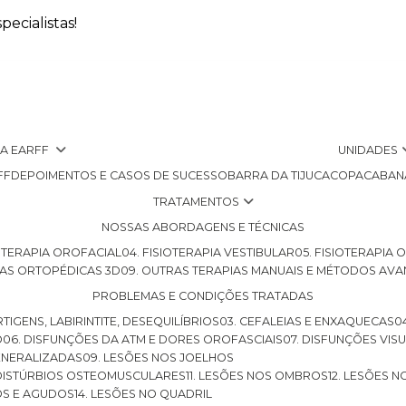
ecialistas!
 A EARFF
UNIDADES
FF
DEPOIMENTOS E CASOS DE SUCESSO
BARRA DA TIJUCA
COPACABAN
TRATAMENTOS
NOSSAS ABORDAGENS E TÉCNICAS
SIOTERAPIA OROFACIAL
04. FISIOTERAPIA VESTIBULAR
05. FISIOTERAPIA
LHAS ORTOPÉDICAS 3D
09. OUTRAS TERAPIAS MANUAIS E MÉTODOS AV
PROBLEMAS E CONDIÇÕES TRATADAS
RTIGENS, LABIRINTITE, DESEQUILÍBRIOS
03. CEFALEIAS E ENXAQUECAS
O
06. DISFUNÇÕES DA ATM E DORES OROFASCIAIS
07. DISFUNÇÕES VIS
GENERALIZADAS
09. LESÕES NOS JOELHOS
E DISTÚRBIOS OSTEOMUSCULARES
11. LESÕES NOS OMBROS
12. LESÕES 
OS E AGUDOS
14. LESÕES NO QUADRIL