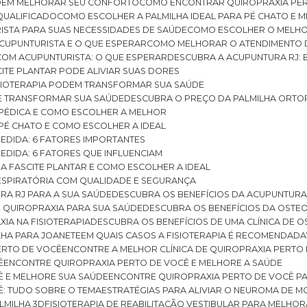
ODEM MELHORAR SEU CONFORTO
COMO ENCONTRAR QUIROPRAXIA PER
QUALIFICADO
COMO ESCOLHER A PALMILHA IDEAL PARA PÉ CHATO E
ISTA PARA SUAS NECESSIDADES DE SAÚDE
COMO ESCOLHER O MELH
CUPUNTURISTA E O QUE ESPERAR
COMO MELHORAR O ATENDIMENTO D
 COM ACUPUNTURISTA: O QUE ESPERAR
DESCUBRA A ACUPUNTURA RJ: 
ITE PLANTAR PODE ALIVIAR SUAS DORES
ISIOTERAPIA PODEM TRANSFORMAR SUA SAÚDE
E TRANSFORMAR SUA SAÚDE
DESCUBRA O PREÇO DA PALMILHA ORTO
OPÉDICA E COMO ESCOLHER A MELHOR
 PÉ CHATO E COMO ESCOLHER A IDEAL
MEDIDA: 6 FATORES IMPORTANTES
EDIDA: 6 FATORES QUE INFLUENCIAM
A FASCITE PLANTAR E COMO ESCOLHER A IDEAL
RESPIRATÓRIA COM QUALIDADE E SEGURANÇA
RA RJ PARA A SUA SAÚDE
DESCUBRA OS BENEFÍCIOS DA ACUPUNTURA
DE QUIROPRAXIA PARA SUA SAÚDE
DESCUBRA OS BENEFÍCIOS DA OSTE
XIA NA FISIOTERAPIA
DESCUBRA OS BENEFÍCIOS DE UMA CLÍNICA DE 
LHA PARA JOANETE
EM QUAIS CASOS A FISIOTERAPIA É RECOMENDADA
PERTO DE VOCÊ
ENCONTRE A MELHOR CLÍNICA DE QUIROPRAXIA PERTO
Ê
ENCONTRE QUIROPRAXIA PERTO DE VOCÊ E MELHORE A SAÚDE
Ê E MELHORE SUA SAÚDE
ENCONTRE QUIROPRAXIA PERTO DE VOCÊ PA
Ê: TUDO SOBRE O TEMA
ESTRATÉGIAS PARA ALIVIAR O NEUROMA DE 
LMILHA 3D
FISIOTERAPIA DE REABILITAÇÃO VESTIBULAR PARA MELHOR