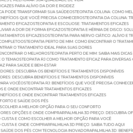
ICAZES PARA ALÍVIO DA DOR E RIGIDEZ
TICA PODE TRANSFORMAR SUA SAÚDE
OSTEOPATIA COLUNA: COMO ME
BENEFÍCIOS QUE VOCÊ PRECISA CONHECER
OSTEOPATIA DA COLUNA: T
ATAMENTO EFICAZ
OSTEOPATIA E ESCOLIOSE: TRATAMENTOS EFICAZES
ALIVIAR A DOR DE FORMA EFICAZ
OSTEOPATIA E HÉRNIA DE DISCO: SO
 TRATAMENTOS EFICAZES
OSTEOPATIA PARA NERVO CIÁTICO: ALÍVIO E
A COMPLETO
OSTEOPATIA PERTO DE MIM: COMO ENCONTRAR O TRATAM
ONTRAR O TRATAMENTO IDEAL PARA SUAS DORES
A ENCONTRAR O MELHOR
OSTEOPATIA PERTO DE MIM: SAIBA MAIS DIC
E O TEMA
OSTEOPATIA RJ COMO TRATAMENTO EFICAZ PARA DIVERSAS
CAZ PARA SAÚDE E BEM-ESTAR
S DORES: DESCUBRA OS BENEFÍCIOS E TRATAMENTOS DISPONÍVEIS
DORES: DESCUBRA BENEFÍCIOS E TRATAMENTOS DISPONÍVEIS
 PARA VOCÊ
OSTEOPATIA RJ: BENEFÍCIOS QUE VOCÊ PRECISA CONHECE
CIOS E ONDE ENCONTRAR TRATAMENTOS EFICAZES
 BENEFÍCIOS E ONDE ENCONTRAR TRATAMENTOS EFICAZES
FORTO E SAÚDE DOS PÉS
 ESCOLHER A MELHOR OPÇÃO PARA O SEU CONFORTO
LHORES OPÇÕES E ONDE COMPRAR
PALMILHA 3D PREÇO: DESCUBRA OF
TO CUSTA E COMO ESCOLHER A MELHOR OPÇÃO PARA VOCÊ
O CUSTA E ONDE COMPRAR
PALMILHA 3D PREÇO: SAIBA TUDO AQUI
E SAÚDE DOS PÉS COM TECNOLOGIA INOVADORA
PALMILHA 3D: BENE