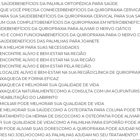
A SAÚDE
BENEFÍCIOS DA PALMILA ORTOPÉDICA PARA SAÚDE
E QUE VOCÊ PRECISA CONHECER
BENEFÍCIOS DA QUIROPRAXIA CERVIC
 PARA SUA SAÚDE
BENEFÍCIOS DA QUIROPRAXIA CERVICAL PARA SUA 
: UM GUIA COMPLETO
BENEFÍCIOS DA QUIROPRAXIA EM NITERÓI
BENEFÍ
AÚDE
BENEFÍCIOS DA QUIROPRAXIA PARA ALIVIAR O NERVO CIÁTICO
ELHO E COMO FUNCIONA
BENEFÍCIOS DA QUIROPRAXIA PARA O NERVO C
 SAÚDE
BENEFÍCIOS DAS PALMILHAS PARA JOANETE
ER A MELHOR PARA SUAS NECESSIDADES
: ENCONTRE ALÍVIO E BEM-ESTAR NA REGIÃO
: ENCONTRE ALÍVIO E BEM-ESTAR NA SUA REGIÃO
: ENCONTRE ALÍVIO E BEM-ESTAR PELA REGIÃO
 LOCALIZE ALÍVIO E BEM-ESTAR NA SUA REGIÃO
CLÍNICA DE QUIROPRA
ENXAQUECA DE FORMA EFICAZ
ENXAQUECA E MELHORAR SUA QUALIDADE DE VIDA
 ENXAQUECA NATURALMENTE
COMO A CONSULTA COM UM ACUPUNTURI
 REABILITAÇÃO DO LABIRINTO
OMICILIAR PODE MELHORAR SUA QUALIDADE DE VIDA
DE MELHORAR SUA SAÚDE
COMO A OSTEOPATIA PARA COLUNA PODE 
TRATAMENTO DA HÉRNIA DE DISCO
COMO A OSTEOPATIA PODE ALIVIAR
R SUA QUALIDADE DE VIDA
COMO A PALMILHA PARA ESPORÃO PODE A
AR PODE ALIVIAR SUAS DORES
COMO A QUIROPRAXIA PODE AJUDAR N
ORES NO JOELHO
COMO AS PALMILHAS AJUDAM NO SEU TRATAMENTO?