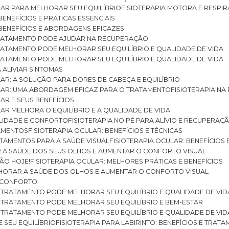
ULAR PARA MELHORAR SEU EQUILÍBRIO
FISIOTERAPIA MOTORA E RESPIR
BENEFÍCIOS E PRÁTICAS ESSENCIAIS
: BENEFÍCIOS E ABORDAGENS EFICAZES
O TRATAMENTO PODE AJUDAR NA RECUPERAÇÃO
 TRATAMENTO PODE MELHORAR SEU EQUILÍBRIO E QUALIDADE DE VIDA
 TRATAMENTO PODE MELHORAR SEU EQUILÍBRIO E QUALIDADE DE VIDA
RA ALIVIAR SINTOMAS
ULAR: A SOLUÇÃO PARA DORES DE CABEÇA E EQUILÍBRIO
BULAR: UMA ABORDAGEM EFICAZ PARA O TRATAMENTO
FISIOTERAPIA N
LAR E SEUS BENEFÍCIOS
ULAR MELHORA O EQUILÍBRIO E A QUALIDADE DE VIDA
ILIDADE E CONFORTO
FISIOTERAPIA NO PÉ PARA ALÍVIO E RECUPERAÇÃ
TAMENTOS
FISIOTERAPIA OCULAR: BENEFÍCIOS E TÉCNICAS
RATAMENTOS PARA A SAÚDE VISUAL
FISIOTERAPIA OCULAR: BENEFÍCIOS
R A SAÚDE DOS SEUS OLHOS E AUMENTAR O CONFORTO VISUAL
SÃO HOJE!
FISIOTERAPIA OCULAR: MELHORES PRÁTICAS E BENEFÍCIOS
ELHORAR A SAÚDE DOS OLHOS E AUMENTAR O CONFORTO VISUAL
 E CONFORTO
 O TRATAMENTO PODE MELHORAR SEU EQUILÍBRIO E QUALIDADE DE VID
 O TRATAMENTO PODE MELHORAR SEU EQUILÍBRIO E BEM-ESTAR
 O TRATAMENTO PODE MELHORAR SEU EQUILÍBRIO E QUALIDADE DE VID
E SEU EQUILÍBRIO
FISIOTERAPIA PARA LABIRINTO: BENEFÍCIOS E TRAT