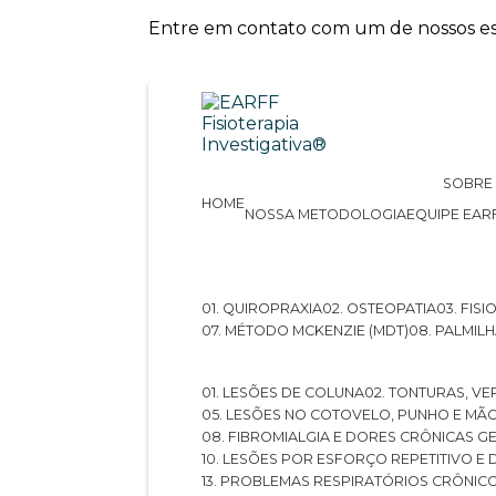
Entre em contato com um de nossos esp
SOBRE
HOME
NOSSA METODOLOGIA
EQUIPE EAR
01. QUIROPRAXIA
02. OSTEOPATIA
03. FI
07. MÉTODO MCKENZIE (MDT)
08. PALMI
01. LESÕES DE COLUNA
02. TONTURAS, VE
05. LESÕES NO COTOVELO, PUNHO E MÃ
08. FIBROMIALGIA E DORES CRÔNICAS 
10. LESÕES POR ESFORÇO REPETITIVO 
13. PROBLEMAS RESPIRATÓRIOS CRÔNIC