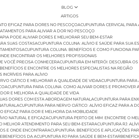
BLOG
ARTIGOS
NTO EFICAZ PARA DORES NO PESCOÇO
ACUPUNTURA CERVICAL PARA 
TRATAMENTOS PARA ALIVIAR A DOR NO PESCOÇO
RAPIA PODE ALIVIAR DORES E MELHORAR SEU BEM-ESTAR
ARA SUAS COSTAS
ACUPUNTURA COLUNA: ALÍVIO E SAÚDE PARA SUA E
RATAMENTOS
ACUPUNTURA COLUNA: BENEFÍCIOS E COMO FUNCIONA PA
E ONDE ENCONTRAR OS MELHORES PROFISSIONAIS
QUE VOCÊ PRECISA CONHECER
ACUPUNTURA EM NITERÓI: DESCUBRA OS
 BENEFÍCIOS E ENCONTRE OS MELHORES ESPECIALISTAS NA REGIÃO
 INCRÍVEIS PARA ALÍVIO
ERVO CIÁTICO E MELHORAR A QUALIDADE DE VIDA
ACUPUNTURA PARA 
ICO
ACUPUNTURA PARA COLUNA: COMO ALIVIAR DORES E PROMOVER 
 DOR E MELHORA A QUALIDADE DE VIDA
 SUAS DORES COM ESTA ABORDAGEM NATURAL
ACUPUNTURA PARA ENX
 NATURAL
ACUPUNTURA PARA NERVO CIÁTICO: ALÍVIO EFICAZ PARA A 
VIO EFICAZ PARA DOR E MELHORA DA MOBILIDADE
ÍVIO NATURAL E EFICAZ
ACUPUNTURA PERTO DE MIM: ENCONTRE O ME
 O MELHOR ATENDIMENTO PARA SEU BEM-ESTAR
ACUPUNTURA RJ: ALÍV
CIOS E ONDE ENCONTRAR
ACUPUNTURA: BENEFÍCIOS E APLICAÇÕES PA
DE
BENEFÍCIOS DA ACUPUNTURA RJ PARA SAÚDE E BEM-ESTAR
BENEFÍ