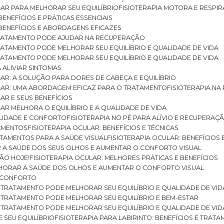
ULAR PARA MELHORAR SEU EQUILÍBRIO
FISIOTERAPIA MOTORA E RESPIR
BENEFÍCIOS E PRÁTICAS ESSENCIAIS
: BENEFÍCIOS E ABORDAGENS EFICAZES
O TRATAMENTO PODE AJUDAR NA RECUPERAÇÃO
 TRATAMENTO PODE MELHORAR SEU EQUILÍBRIO E QUALIDADE DE VIDA
 TRATAMENTO PODE MELHORAR SEU EQUILÍBRIO E QUALIDADE DE VIDA
RA ALIVIAR SINTOMAS
ULAR: A SOLUÇÃO PARA DORES DE CABEÇA E EQUILÍBRIO
BULAR: UMA ABORDAGEM EFICAZ PARA O TRATAMENTO
FISIOTERAPIA N
LAR E SEUS BENEFÍCIOS
ULAR MELHORA O EQUILÍBRIO E A QUALIDADE DE VIDA
ILIDADE E CONFORTO
FISIOTERAPIA NO PÉ PARA ALÍVIO E RECUPERAÇÃ
TAMENTOS
FISIOTERAPIA OCULAR: BENEFÍCIOS E TÉCNICAS
RATAMENTOS PARA A SAÚDE VISUAL
FISIOTERAPIA OCULAR: BENEFÍCIOS
R A SAÚDE DOS SEUS OLHOS E AUMENTAR O CONFORTO VISUAL
SÃO HOJE!
FISIOTERAPIA OCULAR: MELHORES PRÁTICAS E BENEFÍCIOS
ELHORAR A SAÚDE DOS OLHOS E AUMENTAR O CONFORTO VISUAL
 E CONFORTO
 O TRATAMENTO PODE MELHORAR SEU EQUILÍBRIO E QUALIDADE DE VID
 O TRATAMENTO PODE MELHORAR SEU EQUILÍBRIO E BEM-ESTAR
 O TRATAMENTO PODE MELHORAR SEU EQUILÍBRIO E QUALIDADE DE VID
E SEU EQUILÍBRIO
FISIOTERAPIA PARA LABIRINTO: BENEFÍCIOS E TRAT