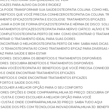
ICAZES PARA ALÍVIO DA DOR E RIGIDEZ
TICA PODE TRANSFORMAR SUA SAÚDE
OSTEOPATIA COLUNA: COMO ME
BENEFÍCIOS QUE VOCÊ PRECISA CONHECER
OSTEOPATIA DA COLUNA: T
ATAMENTO EFICAZ
OSTEOPATIA E ESCOLIOSE: TRATAMENTOS EFICAZES
ALIVIAR A DOR DE FORMA EFICAZ
OSTEOPATIA E HÉRNIA DE DISCO: SO
 TRATAMENTOS EFICAZES
OSTEOPATIA PARA NERVO CIÁTICO: ALÍVIO E
A COMPLETO
OSTEOPATIA PERTO DE MIM: COMO ENCONTRAR O TRATAM
ONTRAR O TRATAMENTO IDEAL PARA SUAS DORES
A ENCONTRAR O MELHOR
OSTEOPATIA PERTO DE MIM: SAIBA MAIS DIC
E O TEMA
OSTEOPATIA RJ COMO TRATAMENTO EFICAZ PARA DIVERSAS
CAZ PARA SAÚDE E BEM-ESTAR
S DORES: DESCUBRA OS BENEFÍCIOS E TRATAMENTOS DISPONÍVEIS
DORES: DESCUBRA BENEFÍCIOS E TRATAMENTOS DISPONÍVEIS
 PARA VOCÊ
OSTEOPATIA RJ: BENEFÍCIOS QUE VOCÊ PRECISA CONHECE
CIOS E ONDE ENCONTRAR TRATAMENTOS EFICAZES
 BENEFÍCIOS E ONDE ENCONTRAR TRATAMENTOS EFICAZES
FORTO E SAÚDE DOS PÉS
 ESCOLHER A MELHOR OPÇÃO PARA O SEU CONFORTO
LHORES OPÇÕES E ONDE COMPRAR
PALMILHA 3D PREÇO: DESCUBRA OF
TO CUSTA E COMO ESCOLHER A MELHOR OPÇÃO PARA VOCÊ
O CUSTA E ONDE COMPRAR
PALMILHA 3D PREÇO: SAIBA TUDO AQUI
E SAÚDE DOS PÉS COM TECNOLOGIA INOVADORA
PALMILHA 3D: BENE