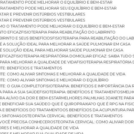
O TRATAMENTO PODE MELHORAR O EQUILÍBRIO E BEM-ESTAR
O TRATAMENTO PODE MELHORAR SEU EQUILÍBRIO E BEM-ESTAR
RATAR E PREVENIR DISTÚRBIOS VESTIBULARES
RATAR E PREVENIR DISTÚRBIOS VESTIBULARES
 COMO O TRATAMENTO PODE MELHORAR O EQUILÍBRIO E BEM-ESTAR
NTO EFICAZ
FISIOTERAPIA PARA REABILITAÇÃO DO LABIRINTO
BIRINTO E SEUS BENEFÍCIOS
FISIOTERAPIA PARA REABILITAÇÃO DO L
AR É A SOLUÇÃO IDEAL PARA MELHORAR A SAÚDE PULMONAR EM CASA
AR É SOLUÇÃO IDEAL PARA MELHORAR SAÚDE PULMONAR EM CASA
 EFICAZ
FISIOTERAPIA RESPIRATÓRIA DOMICILIAR EFICAZ: SAIBA TUDO
R PARA MELHORAR A QUALIDADE DE VIDA
FISIOTERAPIA RESPIRATÓRIA 
TITE: BENEFÍCIOS E TRATAMENTOS
NTITE: COMO ALIVIAR SINTOMAS E MELHORAR A QUALIDADE DE VIDA
TITE: COMO ALIVIAR SINTOMAS E MELHORAR O EQUILÍBRIO
TITE: O GUIA COMPLETO
FISIOTERAPIA: BENEFÍCIOS E IMPORTÂNCIA DA 
IA PARA A SUA SAÚDE
FISIOTERAPIA: BENEFÍCIOS E TRATAMENTOS
MEL
ARA ALÍVIO DA DOR E BEM-ESTAR
MELHORES PALMILHAS JOANETE PAR
E BENEFICIAR SUA SAÚDE
O QUE É QUIROPRAXIA?
O QUE É RPG NA FIS
IA E BENEFÍCIOS DO TRATAMENTO
OS BENEFÍCIOS DA ACUPUNTURA PA
US SINTOMAS
OSTEOPATIA CERVICAL: BENEFÍCIOS E TRATAMENTOS
E VOCÊ PRECISA CONHECER
OSTEOPATIA CERVICAL: COMO ALIVIAR DO
DORES E MELHORAR A QUALIDADE DE VIDA
DORES E MELHORAR SUA QUALIDADE DE VIDA