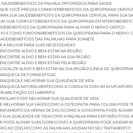
A SAÚDE
BENEFÍCIOS DA PALMILA ORTOPÉDICA PARA SAÚDE
E QUE VOCÊ PRECISA CONHECER
BENEFÍCIOS DA QUIROPRAXIA CERVIC
 PARA SUA SAÚDE
BENEFÍCIOS DA QUIROPRAXIA CERVICAL PARA SUA 
: UM GUIA COMPLETO
BENEFÍCIOS DA QUIROPRAXIA EM NITERÓI
BENEFÍ
AÚDE
BENEFÍCIOS DA QUIROPRAXIA PARA ALIVIAR O NERVO CIÁTICO
ELHO E COMO FUNCIONA
BENEFÍCIOS DA QUIROPRAXIA PARA O NERVO C
 SAÚDE
BENEFÍCIOS DAS PALMILHAS PARA JOANETE
ER A MELHOR PARA SUAS NECESSIDADES
: ENCONTRE ALÍVIO E BEM-ESTAR NA REGIÃO
: ENCONTRE ALÍVIO E BEM-ESTAR NA SUA REGIÃO
: ENCONTRE ALÍVIO E BEM-ESTAR PELA REGIÃO
 LOCALIZE ALÍVIO E BEM-ESTAR NA SUA REGIÃO
CLÍNICA DE QUIROPRA
ENXAQUECA DE FORMA EFICAZ
ENXAQUECA E MELHORAR SUA QUALIDADE DE VIDA
 ENXAQUECA NATURALMENTE
COMO A CONSULTA COM UM ACUPUNTURI
 REABILITAÇÃO DO LABIRINTO
OMICILIAR PODE MELHORAR SUA QUALIDADE DE VIDA
DE MELHORAR SUA SAÚDE
COMO A OSTEOPATIA PARA COLUNA PODE 
TRATAMENTO DA HÉRNIA DE DISCO
COMO A OSTEOPATIA PODE ALIVIAR
R SUA QUALIDADE DE VIDA
COMO A PALMILHA PARA ESPORÃO PODE A
AR PODE ALIVIAR SUAS DORES
COMO A QUIROPRAXIA PODE AJUDAR N
ORES NO JOELHO
COMO AS PALMILHAS AJUDAM NO SEU TRATAMENTO?