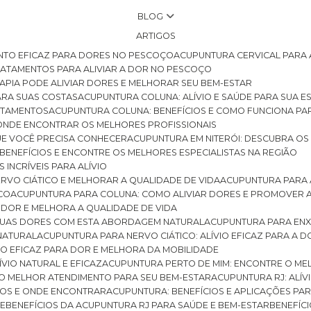
BLOG
ARTIGOS
NTO EFICAZ PARA DORES NO PESCOÇO
ACUPUNTURA CERVICAL PARA 
TRATAMENTOS PARA ALIVIAR A DOR NO PESCOÇO
RAPIA PODE ALIVIAR DORES E MELHORAR SEU BEM-ESTAR
ARA SUAS COSTAS
ACUPUNTURA COLUNA: ALÍVIO E SAÚDE PARA SUA E
RATAMENTOS
ACUPUNTURA COLUNA: BENEFÍCIOS E COMO FUNCIONA PA
E ONDE ENCONTRAR OS MELHORES PROFISSIONAIS
QUE VOCÊ PRECISA CONHECER
ACUPUNTURA EM NITERÓI: DESCUBRA OS
 BENEFÍCIOS E ENCONTRE OS MELHORES ESPECIALISTAS NA REGIÃO
 INCRÍVEIS PARA ALÍVIO
ERVO CIÁTICO E MELHORAR A QUALIDADE DE VIDA
ACUPUNTURA PARA 
ICO
ACUPUNTURA PARA COLUNA: COMO ALIVIAR DORES E PROMOVER 
 DOR E MELHORA A QUALIDADE DE VIDA
 SUAS DORES COM ESTA ABORDAGEM NATURAL
ACUPUNTURA PARA ENX
 NATURAL
ACUPUNTURA PARA NERVO CIÁTICO: ALÍVIO EFICAZ PARA A 
VIO EFICAZ PARA DOR E MELHORA DA MOBILIDADE
ÍVIO NATURAL E EFICAZ
ACUPUNTURA PERTO DE MIM: ENCONTRE O ME
 O MELHOR ATENDIMENTO PARA SEU BEM-ESTAR
ACUPUNTURA RJ: ALÍV
CIOS E ONDE ENCONTRAR
ACUPUNTURA: BENEFÍCIOS E APLICAÇÕES PA
DE
BENEFÍCIOS DA ACUPUNTURA RJ PARA SAÚDE E BEM-ESTAR
BENEFÍ