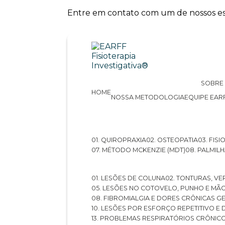
Entre em contato com um de nossos esp
SOBRE
HOME
NOSSA METODOLOGIA
EQUIPE EAR
01. QUIROPRAXIA
02. OSTEOPATIA
03. FI
07. MÉTODO MCKENZIE (MDT)
08. PALMI
01. LESÕES DE COLUNA
02. TONTURAS, VE
05. LESÕES NO COTOVELO, PUNHO E MÃ
08. FIBROMIALGIA E DORES CRÔNICAS 
10. LESÕES POR ESFORÇO REPETITIVO 
13. PROBLEMAS RESPIRATÓRIOS CRÔNIC