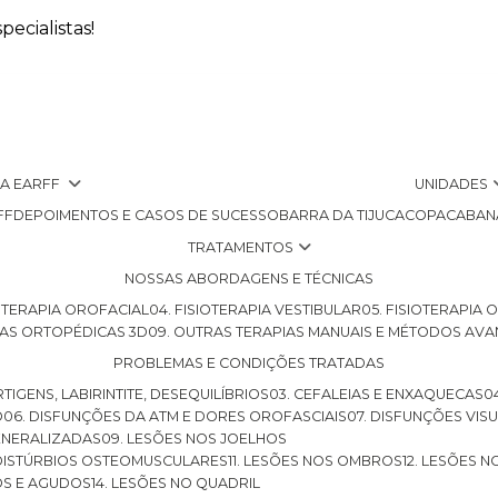
ecialistas!
 A EARFF
UNIDADES
FF
DEPOIMENTOS E CASOS DE SUCESSO
BARRA DA TIJUCA
COPACABAN
TRATAMENTOS
NOSSAS ABORDAGENS E TÉCNICAS
SIOTERAPIA OROFACIAL
04. FISIOTERAPIA VESTIBULAR
05. FISIOTERAPIA
LHAS ORTOPÉDICAS 3D
09. OUTRAS TERAPIAS MANUAIS E MÉTODOS AV
PROBLEMAS E CONDIÇÕES TRATADAS
RTIGENS, LABIRINTITE, DESEQUILÍBRIOS
03. CEFALEIAS E ENXAQUECAS
O
06. DISFUNÇÕES DA ATM E DORES OROFASCIAIS
07. DISFUNÇÕES VIS
GENERALIZADAS
09. LESÕES NOS JOELHOS
E DISTÚRBIOS OSTEOMUSCULARES
11. LESÕES NOS OMBROS
12. LESÕES 
OS E AGUDOS
14. LESÕES NO QUADRIL