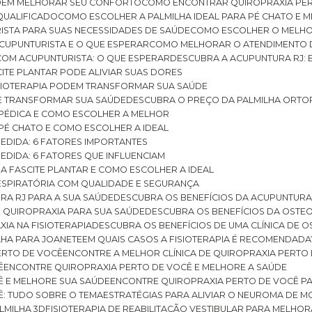
ODEM MELHORAR SEU CONFORTO
COMO ENCONTRAR QUIROPRAXIA PER
QUALIFICADO
COMO ESCOLHER A PALMILHA IDEAL PARA PÉ CHATO E
ISTA PARA SUAS NECESSIDADES DE SAÚDE
COMO ESCOLHER O MELH
CUPUNTURISTA E O QUE ESPERAR
COMO MELHORAR O ATENDIMENTO D
 COM ACUPUNTURISTA: O QUE ESPERAR
DESCUBRA A ACUPUNTURA RJ: 
ITE PLANTAR PODE ALIVIAR SUAS DORES
ISIOTERAPIA PODEM TRANSFORMAR SUA SAÚDE
E TRANSFORMAR SUA SAÚDE
DESCUBRA O PREÇO DA PALMILHA ORTO
OPÉDICA E COMO ESCOLHER A MELHOR
 PÉ CHATO E COMO ESCOLHER A IDEAL
MEDIDA: 6 FATORES IMPORTANTES
EDIDA: 6 FATORES QUE INFLUENCIAM
A FASCITE PLANTAR E COMO ESCOLHER A IDEAL
RESPIRATÓRIA COM QUALIDADE E SEGURANÇA
RA RJ PARA A SUA SAÚDE
DESCUBRA OS BENEFÍCIOS DA ACUPUNTURA
DE QUIROPRAXIA PARA SUA SAÚDE
DESCUBRA OS BENEFÍCIOS DA OSTE
XIA NA FISIOTERAPIA
DESCUBRA OS BENEFÍCIOS DE UMA CLÍNICA DE 
LHA PARA JOANETE
EM QUAIS CASOS A FISIOTERAPIA É RECOMENDADA
PERTO DE VOCÊ
ENCONTRE A MELHOR CLÍNICA DE QUIROPRAXIA PERTO
Ê
ENCONTRE QUIROPRAXIA PERTO DE VOCÊ E MELHORE A SAÚDE
Ê E MELHORE SUA SAÚDE
ENCONTRE QUIROPRAXIA PERTO DE VOCÊ PA
Ê: TUDO SOBRE O TEMA
ESTRATÉGIAS PARA ALIVIAR O NEUROMA DE 
LMILHA 3D
FISIOTERAPIA DE REABILITAÇÃO VESTIBULAR PARA MELHOR