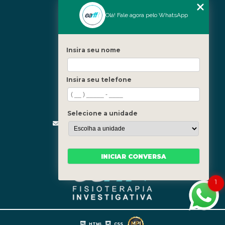
Nossas Unidades
Olá! Fale agora pelo WhatsApp
Icaraí - Niterói
Freguesia - Rio de Janeiro
Insira seu nome
Barra - Rio de Janeiro
Copacabana - Rio de Janeiro
Insira seu telefone
Fale Conosco
(21) 3619-5657
(21) 99390-3850
Selecione a unidade
contato@fisioterapiainvestigativa.com
Segunda a sexta, das 7h às 21h
INICIAR CONVERSA
1
HTML
CSS