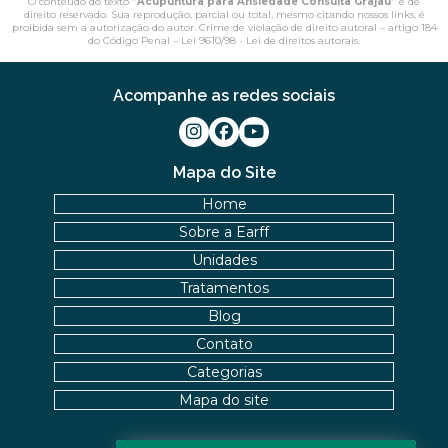
O conteúdo do texto "
Acupuntura para Ansiedade Consulta Grajaú
" é de
direito reservado. Sua reprodução, parcial ou total, mesmo citando nossos links, é
proibida sem a autorização do autor. Crime de violação de direito autoral – artigo 184
do Código Penal –
Lei 9610/98 - Lei de direitos autorais
.
Acompanhe as redes sociais
Mapa do Site
Home
Sobre a Earff
Unidades
Tratamentos
Blog
Contato
Categorias
Mapa do site