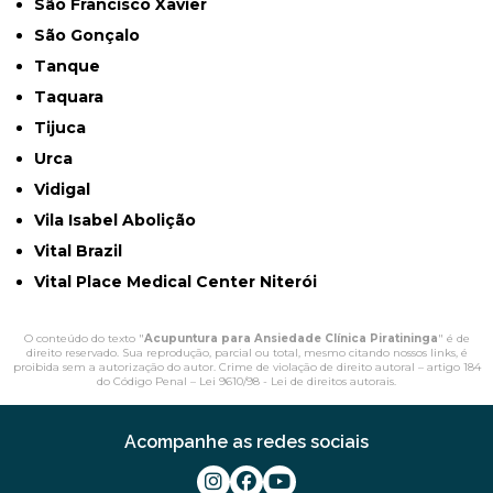
São Francisco Xavier
São Gonçalo
Tanque
Taquara
Tijuca
Urca
Vidigal
Vila Isabel Abolição
Vital Brazil
Vital Place Medical Center Niterói
O conteúdo do texto "
Acupuntura para Ansiedade Clínica Piratininga
" é de
direito reservado. Sua reprodução, parcial ou total, mesmo citando nossos links, é
proibida sem a autorização do autor. Crime de violação de direito autoral – artigo 184
do Código Penal –
Lei 9610/98 - Lei de direitos autorais
.
Acompanhe as redes sociais