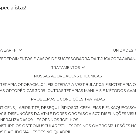
ecialistas!
 A EARFF
UNIDADES
FF
DEPOIMENTOS E CASOS DE SUCESSO
BARRA DA TIJUCA
COPACABAN
TRATAMENTOS
NOSSAS ABORDAGENS E TÉCNICAS
SIOTERAPIA OROFACIAL
04. FISIOTERAPIA VESTIBULAR
05. FISIOTERAPIA
LHAS ORTOPÉDICAS 3D
09. OUTRAS TERAPIAS MANUAIS E MÉTODOS AV
PROBLEMAS E CONDIÇÕES TRATADAS
RTIGENS, LABIRINTITE, DESEQUILÍBRIOS
03. CEFALEIAS E ENXAQUECAS
O
06. DISFUNÇÕES DA ATM E DORES OROFASCIAIS
07. DISFUNÇÕES VIS
GENERALIZADAS
09. LESÕES NOS JOELHOS
E DISTÚRBIOS OSTEOMUSCULARES
11. LESÕES NOS OMBROS
12. LESÕES 
OS E AGUDOS
14. LESÕES NO QUADRIL