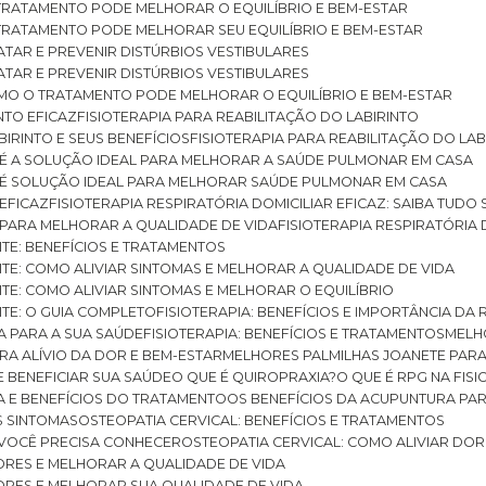
O TRATAMENTO PODE MELHORAR O EQUILÍBRIO E BEM-ESTAR
O TRATAMENTO PODE MELHORAR SEU EQUILÍBRIO E BEM-ESTAR
RATAR E PREVENIR DISTÚRBIOS VESTIBULARES
RATAR E PREVENIR DISTÚRBIOS VESTIBULARES
 COMO O TRATAMENTO PODE MELHORAR O EQUILÍBRIO E BEM-ESTAR
NTO EFICAZ
FISIOTERAPIA PARA REABILITAÇÃO DO LABIRINTO
BIRINTO E SEUS BENEFÍCIOS
FISIOTERAPIA PARA REABILITAÇÃO DO L
AR É A SOLUÇÃO IDEAL PARA MELHORAR A SAÚDE PULMONAR EM CASA
AR É SOLUÇÃO IDEAL PARA MELHORAR SAÚDE PULMONAR EM CASA
 EFICAZ
FISIOTERAPIA RESPIRATÓRIA DOMICILIAR EFICAZ: SAIBA TUDO
R PARA MELHORAR A QUALIDADE DE VIDA
FISIOTERAPIA RESPIRATÓRIA 
TITE: BENEFÍCIOS E TRATAMENTOS
NTITE: COMO ALIVIAR SINTOMAS E MELHORAR A QUALIDADE DE VIDA
TITE: COMO ALIVIAR SINTOMAS E MELHORAR O EQUILÍBRIO
TITE: O GUIA COMPLETO
FISIOTERAPIA: BENEFÍCIOS E IMPORTÂNCIA DA 
IA PARA A SUA SAÚDE
FISIOTERAPIA: BENEFÍCIOS E TRATAMENTOS
MEL
ARA ALÍVIO DA DOR E BEM-ESTAR
MELHORES PALMILHAS JOANETE PAR
E BENEFICIAR SUA SAÚDE
O QUE É QUIROPRAXIA?
O QUE É RPG NA FIS
IA E BENEFÍCIOS DO TRATAMENTO
OS BENEFÍCIOS DA ACUPUNTURA PA
US SINTOMAS
OSTEOPATIA CERVICAL: BENEFÍCIOS E TRATAMENTOS
E VOCÊ PRECISA CONHECER
OSTEOPATIA CERVICAL: COMO ALIVIAR DO
DORES E MELHORAR A QUALIDADE DE VIDA
DORES E MELHORAR SUA QUALIDADE DE VIDA