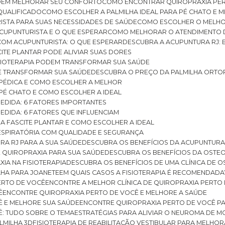
ODEM MELHORAR SEU CONFORTO
COMO ENCONTRAR QUIROPRAXIA PER
QUALIFICADO
COMO ESCOLHER A PALMILHA IDEAL PARA PÉ CHATO E
ISTA PARA SUAS NECESSIDADES DE SAÚDE
COMO ESCOLHER O MELH
CUPUNTURISTA E O QUE ESPERAR
COMO MELHORAR O ATENDIMENTO D
 COM ACUPUNTURISTA: O QUE ESPERAR
DESCUBRA A ACUPUNTURA RJ: 
ITE PLANTAR PODE ALIVIAR SUAS DORES
ISIOTERAPIA PODEM TRANSFORMAR SUA SAÚDE
E TRANSFORMAR SUA SAÚDE
DESCUBRA O PREÇO DA PALMILHA ORTO
OPÉDICA E COMO ESCOLHER A MELHOR
 PÉ CHATO E COMO ESCOLHER A IDEAL
MEDIDA: 6 FATORES IMPORTANTES
EDIDA: 6 FATORES QUE INFLUENCIAM
A FASCITE PLANTAR E COMO ESCOLHER A IDEAL
RESPIRATÓRIA COM QUALIDADE E SEGURANÇA
RA RJ PARA A SUA SAÚDE
DESCUBRA OS BENEFÍCIOS DA ACUPUNTURA
DE QUIROPRAXIA PARA SUA SAÚDE
DESCUBRA OS BENEFÍCIOS DA OSTE
XIA NA FISIOTERAPIA
DESCUBRA OS BENEFÍCIOS DE UMA CLÍNICA DE 
LHA PARA JOANETE
EM QUAIS CASOS A FISIOTERAPIA É RECOMENDADA
PERTO DE VOCÊ
ENCONTRE A MELHOR CLÍNICA DE QUIROPRAXIA PERTO
Ê
ENCONTRE QUIROPRAXIA PERTO DE VOCÊ E MELHORE A SAÚDE
Ê E MELHORE SUA SAÚDE
ENCONTRE QUIROPRAXIA PERTO DE VOCÊ PA
Ê: TUDO SOBRE O TEMA
ESTRATÉGIAS PARA ALIVIAR O NEUROMA DE 
LMILHA 3D
FISIOTERAPIA DE REABILITAÇÃO VESTIBULAR PARA MELHOR