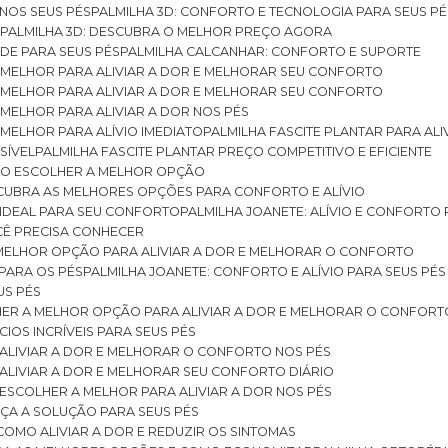
 NOS SEUS PÉS
PALMILHA 3D: CONFORTO E TECNOLOGIA PARA SEUS PÉ
S
PALMILHA 3D: DESCUBRA O MELHOR PREÇO AGORA
DE PARA SEUS PÉS
PALMILHA CALCANHAR: CONFORTO E SUPORTE
 MELHOR PARA ALIVIAR A DOR E MELHORAR SEU CONFORTO
 MELHOR PARA ALIVIAR A DOR E MELHORAR SEU CONFORTO
MELHOR PARA ALIVIAR A DOR NOS PÉS
MELHOR PARA ALÍVIO IMEDIATO
PALMILHA FASCITE PLANTAR PARA AL
SÍVEL
PALMILHA FASCITE PLANTAR PREÇO COMPETITIVO E EFICIENTE
OMO ESCOLHER A MELHOR OPÇÃO
ESCUBRA AS MELHORES OPÇÕES PARA CONFORTO E ALÍVIO
O IDEAL PARA SEU CONFORTO
PALMILHA JOANETE: ALÍVIO E CONFORTO
OCÊ PRECISA CONHECER
 MELHOR OPÇÃO PARA ALIVIAR A DOR E MELHORAR O CONFORTO
 PARA OS PÉS
PALMILHA JOANETE: CONFORTO E ALÍVIO PARA SEUS PÉS
US PÉS
LHER A MELHOR OPÇÃO PARA ALIVIAR A DOR E MELHORAR O CONFORT
IOS INCRÍVEIS PARA SEUS PÉS
ALIVIAR A DOR E MELHORAR O CONFORTO NOS PÉS
ALIVIAR A DOR E MELHORAR SEU CONFORTO DIÁRIO
ESCOLHER A MELHOR PARA ALIVIAR A DOR NOS PÉS
ÇA A SOLUÇÃO PARA SEUS PÉS
COMO ALIVIAR A DOR E REDUZIR OS SINTOMAS