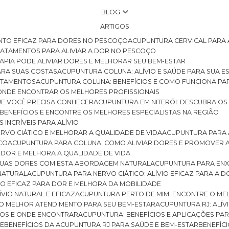
BLOG
ARTIGOS
NTO EFICAZ PARA DORES NO PESCOÇO
ACUPUNTURA CERVICAL PARA 
TRATAMENTOS PARA ALIVIAR A DOR NO PESCOÇO
RAPIA PODE ALIVIAR DORES E MELHORAR SEU BEM-ESTAR
ARA SUAS COSTAS
ACUPUNTURA COLUNA: ALÍVIO E SAÚDE PARA SUA E
RATAMENTOS
ACUPUNTURA COLUNA: BENEFÍCIOS E COMO FUNCIONA PA
E ONDE ENCONTRAR OS MELHORES PROFISSIONAIS
QUE VOCÊ PRECISA CONHECER
ACUPUNTURA EM NITERÓI: DESCUBRA OS
 BENEFÍCIOS E ENCONTRE OS MELHORES ESPECIALISTAS NA REGIÃO
 INCRÍVEIS PARA ALÍVIO
ERVO CIÁTICO E MELHORAR A QUALIDADE DE VIDA
ACUPUNTURA PARA 
ICO
ACUPUNTURA PARA COLUNA: COMO ALIVIAR DORES E PROMOVER 
 DOR E MELHORA A QUALIDADE DE VIDA
 SUAS DORES COM ESTA ABORDAGEM NATURAL
ACUPUNTURA PARA ENX
 NATURAL
ACUPUNTURA PARA NERVO CIÁTICO: ALÍVIO EFICAZ PARA A 
VIO EFICAZ PARA DOR E MELHORA DA MOBILIDADE
ÍVIO NATURAL E EFICAZ
ACUPUNTURA PERTO DE MIM: ENCONTRE O ME
 O MELHOR ATENDIMENTO PARA SEU BEM-ESTAR
ACUPUNTURA RJ: ALÍV
CIOS E ONDE ENCONTRAR
ACUPUNTURA: BENEFÍCIOS E APLICAÇÕES PA
DE
BENEFÍCIOS DA ACUPUNTURA RJ PARA SAÚDE E BEM-ESTAR
BENEFÍ