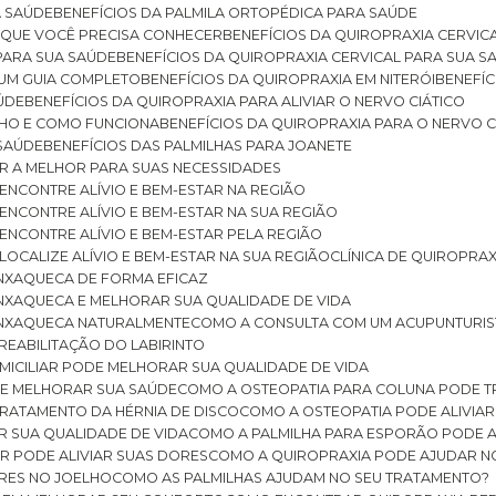
A SAÚDE
BENEFÍCIOS DA PALMILA ORTOPÉDICA PARA SAÚDE
E QUE VOCÊ PRECISA CONHECER
BENEFÍCIOS DA QUIROPRAXIA CERVIC
 PARA SUA SAÚDE
BENEFÍCIOS DA QUIROPRAXIA CERVICAL PARA SUA 
: UM GUIA COMPLETO
BENEFÍCIOS DA QUIROPRAXIA EM NITERÓI
BENEFÍ
AÚDE
BENEFÍCIOS DA QUIROPRAXIA PARA ALIVIAR O NERVO CIÁTICO
ELHO E COMO FUNCIONA
BENEFÍCIOS DA QUIROPRAXIA PARA O NERVO C
 SAÚDE
BENEFÍCIOS DAS PALMILHAS PARA JOANETE
ER A MELHOR PARA SUAS NECESSIDADES
: ENCONTRE ALÍVIO E BEM-ESTAR NA REGIÃO
: ENCONTRE ALÍVIO E BEM-ESTAR NA SUA REGIÃO
: ENCONTRE ALÍVIO E BEM-ESTAR PELA REGIÃO
 LOCALIZE ALÍVIO E BEM-ESTAR NA SUA REGIÃO
CLÍNICA DE QUIROPRA
ENXAQUECA DE FORMA EFICAZ
ENXAQUECA E MELHORAR SUA QUALIDADE DE VIDA
 ENXAQUECA NATURALMENTE
COMO A CONSULTA COM UM ACUPUNTURI
 REABILITAÇÃO DO LABIRINTO
OMICILIAR PODE MELHORAR SUA QUALIDADE DE VIDA
DE MELHORAR SUA SAÚDE
COMO A OSTEOPATIA PARA COLUNA PODE 
TRATAMENTO DA HÉRNIA DE DISCO
COMO A OSTEOPATIA PODE ALIVIAR
R SUA QUALIDADE DE VIDA
COMO A PALMILHA PARA ESPORÃO PODE A
AR PODE ALIVIAR SUAS DORES
COMO A QUIROPRAXIA PODE AJUDAR N
ORES NO JOELHO
COMO AS PALMILHAS AJUDAM NO SEU TRATAMENTO?