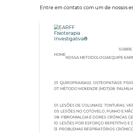
Entre em contato com um de nossos esp
SOBRE
HOME
NOSSA METODOLOGIA
EQUIPE EAR
01. QUIROPRAXIA
02. OSTEOPATIA
03. FI
07. MÉTODO MCKENZIE (MDT)
08. PALMI
01. LESÕES DE COLUNA
02. TONTURAS, VE
05. LESÕES NO COTOVELO, PUNHO E MÃ
08. FIBROMIALGIA E DORES CRÔNICAS 
10. LESÕES POR ESFORÇO REPETITIVO 
13. PROBLEMAS RESPIRATÓRIOS CRÔNIC