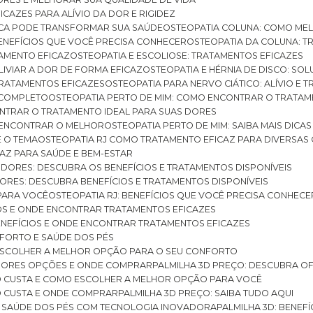
ICAZES PARA ALÍVIO DA DOR E RIGIDEZ
TICA PODE TRANSFORMAR SUA SAÚDE
OSTEOPATIA COLUNA: COMO ME
BENEFÍCIOS QUE VOCÊ PRECISA CONHECER
OSTEOPATIA DA COLUNA: T
ATAMENTO EFICAZ
OSTEOPATIA E ESCOLIOSE: TRATAMENTOS EFICAZES
ALIVIAR A DOR DE FORMA EFICAZ
OSTEOPATIA E HÉRNIA DE DISCO: SO
 TRATAMENTOS EFICAZES
OSTEOPATIA PARA NERVO CIÁTICO: ALÍVIO E
A COMPLETO
OSTEOPATIA PERTO DE MIM: COMO ENCONTRAR O TRATAM
ONTRAR O TRATAMENTO IDEAL PARA SUAS DORES
A ENCONTRAR O MELHOR
OSTEOPATIA PERTO DE MIM: SAIBA MAIS DIC
E O TEMA
OSTEOPATIA RJ COMO TRATAMENTO EFICAZ PARA DIVERSAS
CAZ PARA SAÚDE E BEM-ESTAR
S DORES: DESCUBRA OS BENEFÍCIOS E TRATAMENTOS DISPONÍVEIS
DORES: DESCUBRA BENEFÍCIOS E TRATAMENTOS DISPONÍVEIS
 PARA VOCÊ
OSTEOPATIA RJ: BENEFÍCIOS QUE VOCÊ PRECISA CONHECE
CIOS E ONDE ENCONTRAR TRATAMENTOS EFICAZES
 BENEFÍCIOS E ONDE ENCONTRAR TRATAMENTOS EFICAZES
FORTO E SAÚDE DOS PÉS
 ESCOLHER A MELHOR OPÇÃO PARA O SEU CONFORTO
LHORES OPÇÕES E ONDE COMPRAR
PALMILHA 3D PREÇO: DESCUBRA OF
TO CUSTA E COMO ESCOLHER A MELHOR OPÇÃO PARA VOCÊ
O CUSTA E ONDE COMPRAR
PALMILHA 3D PREÇO: SAIBA TUDO AQUI
E SAÚDE DOS PÉS COM TECNOLOGIA INOVADORA
PALMILHA 3D: BENE