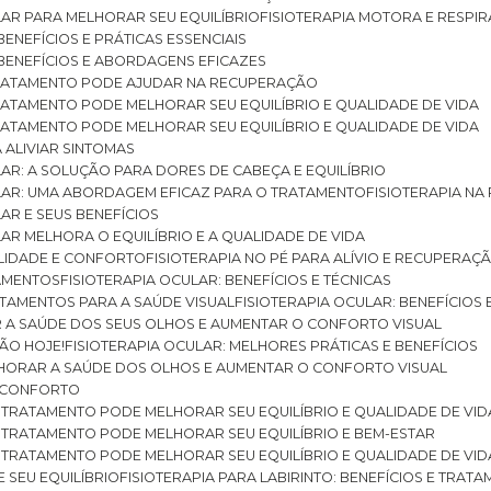
ULAR PARA MELHORAR SEU EQUILÍBRIO
FISIOTERAPIA MOTORA E RESPIR
BENEFÍCIOS E PRÁTICAS ESSENCIAIS
: BENEFÍCIOS E ABORDAGENS EFICAZES
O TRATAMENTO PODE AJUDAR NA RECUPERAÇÃO
 TRATAMENTO PODE MELHORAR SEU EQUILÍBRIO E QUALIDADE DE VIDA
 TRATAMENTO PODE MELHORAR SEU EQUILÍBRIO E QUALIDADE DE VIDA
RA ALIVIAR SINTOMAS
ULAR: A SOLUÇÃO PARA DORES DE CABEÇA E EQUILÍBRIO
BULAR: UMA ABORDAGEM EFICAZ PARA O TRATAMENTO
FISIOTERAPIA N
LAR E SEUS BENEFÍCIOS
ULAR MELHORA O EQUILÍBRIO E A QUALIDADE DE VIDA
ILIDADE E CONFORTO
FISIOTERAPIA NO PÉ PARA ALÍVIO E RECUPERAÇÃ
TAMENTOS
FISIOTERAPIA OCULAR: BENEFÍCIOS E TÉCNICAS
RATAMENTOS PARA A SAÚDE VISUAL
FISIOTERAPIA OCULAR: BENEFÍCIOS
R A SAÚDE DOS SEUS OLHOS E AUMENTAR O CONFORTO VISUAL
SÃO HOJE!
FISIOTERAPIA OCULAR: MELHORES PRÁTICAS E BENEFÍCIOS
ELHORAR A SAÚDE DOS OLHOS E AUMENTAR O CONFORTO VISUAL
 E CONFORTO
 O TRATAMENTO PODE MELHORAR SEU EQUILÍBRIO E QUALIDADE DE VID
 O TRATAMENTO PODE MELHORAR SEU EQUILÍBRIO E BEM-ESTAR
 O TRATAMENTO PODE MELHORAR SEU EQUILÍBRIO E QUALIDADE DE VID
E SEU EQUILÍBRIO
FISIOTERAPIA PARA LABIRINTO: BENEFÍCIOS E TRAT