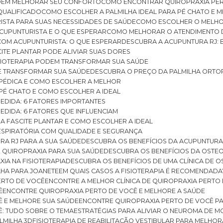
ODEM MELHORAR SEU CONFORTO
COMO ENCONTRAR QUIROPRAXIA PER
QUALIFICADO
COMO ESCOLHER A PALMILHA IDEAL PARA PÉ CHATO E
ISTA PARA SUAS NECESSIDADES DE SAÚDE
COMO ESCOLHER O MELH
CUPUNTURISTA E O QUE ESPERAR
COMO MELHORAR O ATENDIMENTO D
 COM ACUPUNTURISTA: O QUE ESPERAR
DESCUBRA A ACUPUNTURA RJ: 
ITE PLANTAR PODE ALIVIAR SUAS DORES
ISIOTERAPIA PODEM TRANSFORMAR SUA SAÚDE
E TRANSFORMAR SUA SAÚDE
DESCUBRA O PREÇO DA PALMILHA ORTO
OPÉDICA E COMO ESCOLHER A MELHOR
 PÉ CHATO E COMO ESCOLHER A IDEAL
MEDIDA: 6 FATORES IMPORTANTES
EDIDA: 6 FATORES QUE INFLUENCIAM
A FASCITE PLANTAR E COMO ESCOLHER A IDEAL
RESPIRATÓRIA COM QUALIDADE E SEGURANÇA
RA RJ PARA A SUA SAÚDE
DESCUBRA OS BENEFÍCIOS DA ACUPUNTURA
DE QUIROPRAXIA PARA SUA SAÚDE
DESCUBRA OS BENEFÍCIOS DA OSTE
XIA NA FISIOTERAPIA
DESCUBRA OS BENEFÍCIOS DE UMA CLÍNICA DE 
LHA PARA JOANETE
EM QUAIS CASOS A FISIOTERAPIA É RECOMENDADA
PERTO DE VOCÊ
ENCONTRE A MELHOR CLÍNICA DE QUIROPRAXIA PERTO
Ê
ENCONTRE QUIROPRAXIA PERTO DE VOCÊ E MELHORE A SAÚDE
Ê E MELHORE SUA SAÚDE
ENCONTRE QUIROPRAXIA PERTO DE VOCÊ PA
Ê: TUDO SOBRE O TEMA
ESTRATÉGIAS PARA ALIVIAR O NEUROMA DE 
LMILHA 3D
FISIOTERAPIA DE REABILITAÇÃO VESTIBULAR PARA MELHOR