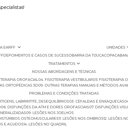
ecialistas!
 A EARFF
UNIDADES
FF
DEPOIMENTOS E CASOS DE SUCESSO
BARRA DA TIJUCA
COPACABAN
TRATAMENTOS
NOSSAS ABORDAGENS E TÉCNICAS
SIOTERAPIA OROFACIAL
04. FISIOTERAPIA VESTIBULAR
05. FISIOTERAPIA
LHAS ORTOPÉDICAS 3D
09. OUTRAS TERAPIAS MANUAIS E MÉTODOS AV
PROBLEMAS E CONDIÇÕES TRATADAS
RTIGENS, LABIRINTITE, DESEQUILÍBRIOS
03. CEFALEIAS E ENXAQUECAS
O
06. DISFUNÇÕES DA ATM E DORES OROFASCIAIS
07. DISFUNÇÕES VIS
GENERALIZADAS
09. LESÕES NOS JOELHOS
E DISTÚRBIOS OSTEOMUSCULARES
11. LESÕES NOS OMBROS
12. LESÕES 
OS E AGUDOS
14. LESÕES NO QUADRIL