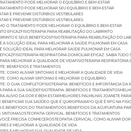
O TRATAMENTO PODE MELHORAR O EQUILÍBRIO E BEM-ESTAR
O TRATAMENTO PODE MELHORAR SEU EQUILÍBRIO E BEM-ESTAR
RATAR E PREVENIR DISTÚRBIOS VESTIBULARES
RATAR E PREVENIR DISTÚRBIOS VESTIBULARES
 COMO O TRATAMENTO PODE MELHORAR O EQUILÍBRIO E BEM-ESTAR
NTO EFICAZ
FISIOTERAPIA PARA REABILITAÇÃO DO LABIRINTO
BIRINTO E SEUS BENEFÍCIOS
FISIOTERAPIA PARA REABILITAÇÃO DO L
AR É A SOLUÇÃO IDEAL PARA MELHORAR A SAÚDE PULMONAR EM CASA
AR É SOLUÇÃO IDEAL PARA MELHORAR SAÚDE PULMONAR EM CASA
 EFICAZ
FISIOTERAPIA RESPIRATÓRIA DOMICILIAR EFICAZ: SAIBA TUDO
R PARA MELHORAR A QUALIDADE DE VIDA
FISIOTERAPIA RESPIRATÓRIA 
TITE: BENEFÍCIOS E TRATAMENTOS
NTITE: COMO ALIVIAR SINTOMAS E MELHORAR A QUALIDADE DE VIDA
TITE: COMO ALIVIAR SINTOMAS E MELHORAR O EQUILÍBRIO
TITE: O GUIA COMPLETO
FISIOTERAPIA: BENEFÍCIOS E IMPORTÂNCIA DA 
IA PARA A SUA SAÚDE
FISIOTERAPIA: BENEFÍCIOS E TRATAMENTOS
MEL
ARA ALÍVIO DA DOR E BEM-ESTAR
MELHORES PALMILHAS JOANETE PAR
E BENEFICIAR SUA SAÚDE
O QUE É QUIROPRAXIA?
O QUE É RPG NA FIS
IA E BENEFÍCIOS DO TRATAMENTO
OS BENEFÍCIOS DA ACUPUNTURA PA
US SINTOMAS
OSTEOPATIA CERVICAL: BENEFÍCIOS E TRATAMENTOS
E VOCÊ PRECISA CONHECER
OSTEOPATIA CERVICAL: COMO ALIVIAR DO
DORES E MELHORAR A QUALIDADE DE VIDA
DORES E MELHORAR SUA QUALIDADE DE VIDA