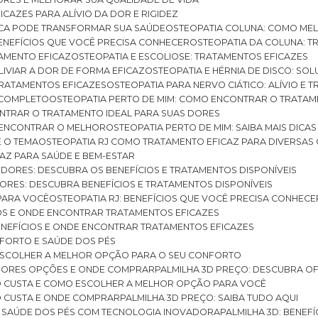
ICAZES PARA ALÍVIO DA DOR E RIGIDEZ
TICA PODE TRANSFORMAR SUA SAÚDE
OSTEOPATIA COLUNA: COMO ME
BENEFÍCIOS QUE VOCÊ PRECISA CONHECER
OSTEOPATIA DA COLUNA: T
ATAMENTO EFICAZ
OSTEOPATIA E ESCOLIOSE: TRATAMENTOS EFICAZES
ALIVIAR A DOR DE FORMA EFICAZ
OSTEOPATIA E HÉRNIA DE DISCO: SO
 TRATAMENTOS EFICAZES
OSTEOPATIA PARA NERVO CIÁTICO: ALÍVIO E
A COMPLETO
OSTEOPATIA PERTO DE MIM: COMO ENCONTRAR O TRATAM
ONTRAR O TRATAMENTO IDEAL PARA SUAS DORES
A ENCONTRAR O MELHOR
OSTEOPATIA PERTO DE MIM: SAIBA MAIS DIC
E O TEMA
OSTEOPATIA RJ COMO TRATAMENTO EFICAZ PARA DIVERSAS
CAZ PARA SAÚDE E BEM-ESTAR
S DORES: DESCUBRA OS BENEFÍCIOS E TRATAMENTOS DISPONÍVEIS
DORES: DESCUBRA BENEFÍCIOS E TRATAMENTOS DISPONÍVEIS
 PARA VOCÊ
OSTEOPATIA RJ: BENEFÍCIOS QUE VOCÊ PRECISA CONHECE
CIOS E ONDE ENCONTRAR TRATAMENTOS EFICAZES
 BENEFÍCIOS E ONDE ENCONTRAR TRATAMENTOS EFICAZES
FORTO E SAÚDE DOS PÉS
 ESCOLHER A MELHOR OPÇÃO PARA O SEU CONFORTO
LHORES OPÇÕES E ONDE COMPRAR
PALMILHA 3D PREÇO: DESCUBRA OF
TO CUSTA E COMO ESCOLHER A MELHOR OPÇÃO PARA VOCÊ
O CUSTA E ONDE COMPRAR
PALMILHA 3D PREÇO: SAIBA TUDO AQUI
E SAÚDE DOS PÉS COM TECNOLOGIA INOVADORA
PALMILHA 3D: BENE