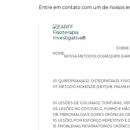
Entre em contato com um de nossos esp
SOBRE
HOME
NOSSA METODOLOGIA
EQUIPE EAR
01. QUIROPRAXIA
02. OSTEOPATIA
03. FI
07. MÉTODO MCKENZIE (MDT)
08. PALMI
01. LESÕES DE COLUNA
02. TONTURAS, VE
05. LESÕES NO COTOVELO, PUNHO E MÃ
08. FIBROMIALGIA E DORES CRÔNICAS 
10. LESÕES POR ESFORÇO REPETITIVO 
13. PROBLEMAS RESPIRATÓRIOS CRÔNIC