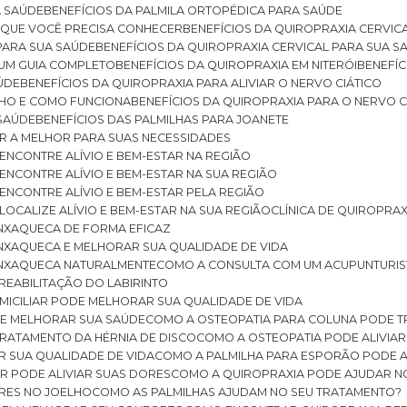
A SAÚDE
BENEFÍCIOS DA PALMILA ORTOPÉDICA PARA SAÚDE
E QUE VOCÊ PRECISA CONHECER
BENEFÍCIOS DA QUIROPRAXIA CERVIC
 PARA SUA SAÚDE
BENEFÍCIOS DA QUIROPRAXIA CERVICAL PARA SUA 
: UM GUIA COMPLETO
BENEFÍCIOS DA QUIROPRAXIA EM NITERÓI
BENEFÍ
AÚDE
BENEFÍCIOS DA QUIROPRAXIA PARA ALIVIAR O NERVO CIÁTICO
ELHO E COMO FUNCIONA
BENEFÍCIOS DA QUIROPRAXIA PARA O NERVO C
 SAÚDE
BENEFÍCIOS DAS PALMILHAS PARA JOANETE
ER A MELHOR PARA SUAS NECESSIDADES
: ENCONTRE ALÍVIO E BEM-ESTAR NA REGIÃO
: ENCONTRE ALÍVIO E BEM-ESTAR NA SUA REGIÃO
: ENCONTRE ALÍVIO E BEM-ESTAR PELA REGIÃO
 LOCALIZE ALÍVIO E BEM-ESTAR NA SUA REGIÃO
CLÍNICA DE QUIROPRA
ENXAQUECA DE FORMA EFICAZ
ENXAQUECA E MELHORAR SUA QUALIDADE DE VIDA
 ENXAQUECA NATURALMENTE
COMO A CONSULTA COM UM ACUPUNTURI
 REABILITAÇÃO DO LABIRINTO
OMICILIAR PODE MELHORAR SUA QUALIDADE DE VIDA
DE MELHORAR SUA SAÚDE
COMO A OSTEOPATIA PARA COLUNA PODE 
TRATAMENTO DA HÉRNIA DE DISCO
COMO A OSTEOPATIA PODE ALIVIAR
R SUA QUALIDADE DE VIDA
COMO A PALMILHA PARA ESPORÃO PODE A
AR PODE ALIVIAR SUAS DORES
COMO A QUIROPRAXIA PODE AJUDAR N
ORES NO JOELHO
COMO AS PALMILHAS AJUDAM NO SEU TRATAMENTO?