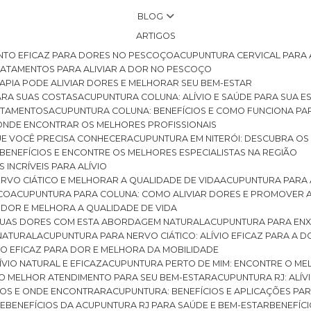
BLOG
ARTIGOS
NTO EFICAZ PARA DORES NO PESCOÇO
ACUPUNTURA CERVICAL PARA 
TRATAMENTOS PARA ALIVIAR A DOR NO PESCOÇO
RAPIA PODE ALIVIAR DORES E MELHORAR SEU BEM-ESTAR
ARA SUAS COSTAS
ACUPUNTURA COLUNA: ALÍVIO E SAÚDE PARA SUA E
RATAMENTOS
ACUPUNTURA COLUNA: BENEFÍCIOS E COMO FUNCIONA PA
E ONDE ENCONTRAR OS MELHORES PROFISSIONAIS
QUE VOCÊ PRECISA CONHECER
ACUPUNTURA EM NITERÓI: DESCUBRA OS
 BENEFÍCIOS E ENCONTRE OS MELHORES ESPECIALISTAS NA REGIÃO
 INCRÍVEIS PARA ALÍVIO
ERVO CIÁTICO E MELHORAR A QUALIDADE DE VIDA
ACUPUNTURA PARA 
ICO
ACUPUNTURA PARA COLUNA: COMO ALIVIAR DORES E PROMOVER 
 DOR E MELHORA A QUALIDADE DE VIDA
 SUAS DORES COM ESTA ABORDAGEM NATURAL
ACUPUNTURA PARA ENX
 NATURAL
ACUPUNTURA PARA NERVO CIÁTICO: ALÍVIO EFICAZ PARA A 
VIO EFICAZ PARA DOR E MELHORA DA MOBILIDADE
ÍVIO NATURAL E EFICAZ
ACUPUNTURA PERTO DE MIM: ENCONTRE O ME
 O MELHOR ATENDIMENTO PARA SEU BEM-ESTAR
ACUPUNTURA RJ: ALÍV
CIOS E ONDE ENCONTRAR
ACUPUNTURA: BENEFÍCIOS E APLICAÇÕES PA
DE
BENEFÍCIOS DA ACUPUNTURA RJ PARA SAÚDE E BEM-ESTAR
BENEFÍ