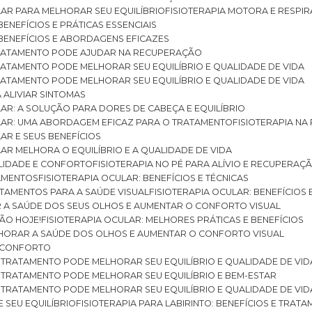
ULAR PARA MELHORAR SEU EQUILÍBRIO
FISIOTERAPIA MOTORA E RESPIR
BENEFÍCIOS E PRÁTICAS ESSENCIAIS
: BENEFÍCIOS E ABORDAGENS EFICAZES
O TRATAMENTO PODE AJUDAR NA RECUPERAÇÃO
 TRATAMENTO PODE MELHORAR SEU EQUILÍBRIO E QUALIDADE DE VIDA
 TRATAMENTO PODE MELHORAR SEU EQUILÍBRIO E QUALIDADE DE VIDA
RA ALIVIAR SINTOMAS
ULAR: A SOLUÇÃO PARA DORES DE CABEÇA E EQUILÍBRIO
BULAR: UMA ABORDAGEM EFICAZ PARA O TRATAMENTO
FISIOTERAPIA N
LAR E SEUS BENEFÍCIOS
ULAR MELHORA O EQUILÍBRIO E A QUALIDADE DE VIDA
ILIDADE E CONFORTO
FISIOTERAPIA NO PÉ PARA ALÍVIO E RECUPERAÇÃ
TAMENTOS
FISIOTERAPIA OCULAR: BENEFÍCIOS E TÉCNICAS
RATAMENTOS PARA A SAÚDE VISUAL
FISIOTERAPIA OCULAR: BENEFÍCIOS
R A SAÚDE DOS SEUS OLHOS E AUMENTAR O CONFORTO VISUAL
SÃO HOJE!
FISIOTERAPIA OCULAR: MELHORES PRÁTICAS E BENEFÍCIOS
ELHORAR A SAÚDE DOS OLHOS E AUMENTAR O CONFORTO VISUAL
 E CONFORTO
 O TRATAMENTO PODE MELHORAR SEU EQUILÍBRIO E QUALIDADE DE VID
 O TRATAMENTO PODE MELHORAR SEU EQUILÍBRIO E BEM-ESTAR
 O TRATAMENTO PODE MELHORAR SEU EQUILÍBRIO E QUALIDADE DE VID
E SEU EQUILÍBRIO
FISIOTERAPIA PARA LABIRINTO: BENEFÍCIOS E TRAT