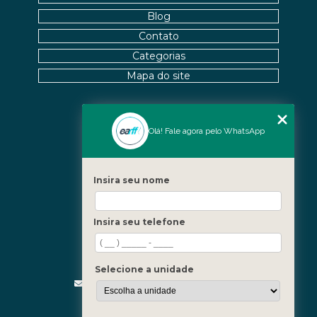
Blog
Contato
Categorias
Mapa do site
Nossas Unidades
Olá! Fale agora pelo WhatsApp
Icaraí - Niterói
Freguesia - Rio de Janeiro
Insira seu nome
Barra - Rio de Janeiro
Copacabana - Rio de Janeiro
Insira seu telefone
Fale Conosco
(21) 3619-5657
(21) 99390-3850
Selecione a unidade
contato@fisioterapiainvestigativa.com
Segunda a sexta, das 7h às 21h