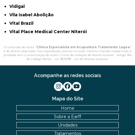
Vidigal
Vila Isabel Abolição
Vital Brazil
Vital Place Medical Center Niterói
O conteúdo do texto "
Clínica Especialista em Acupuntura Tratamento Lagoa
"
é de direito reservado. Sua reprodução, parcial ou total, mesmo citando nossos links, é
proibida sem a autorização do autor. Crime de violação de direito autoral – artigo 184
do Código Penal –
Lei 9610/98 - Lei de direitos autorais
.
Acompanhe as redes sociais
Mapa do Site
Home
Sobre a Earff
Unidades
Tratamentos