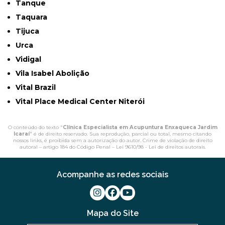
Tanque
Taquara
Tijuca
Urca
Vidigal
Vila Isabel Abolição
Vital Brazil
Vital Place Medical Center Niterói
O conteúdo do texto "
Clínica Especialista em Acupuntura Enxaqueca Jardim
Icaraí
" é de direito reservado. Sua reprodução, parcial ou total, mesmo citando
nossos links, é proibida sem a autorização do autor. Crime de violação de direito
autoral – artigo 184 do Código Penal –
Lei 9610/98 - Lei de direitos autorais
.
Acompanhe as redes sociais
Mapa do Site